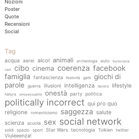
Nozioni
Poster
Quote
Recensioni
Social
Tag
animali
alcol
acqua
aerei
auto
archeologia
burocrazia
cibo
coerenza
facebook
cinema
cani
famiglia
giochi di
fantascienza
festività
gatti
parole
intelligenza
lifestyle
illusioni
guerra
lavoro
onestà
party
politica
natura
omosessualità
politically incorrect
qui pro quo
saggezza
religione
salute
romanticismo
social network
sex
scienza
scuola
Star Wars
tecnologia
Tolkien
soldi
spazio
sport
twitter
Viuleeenza!