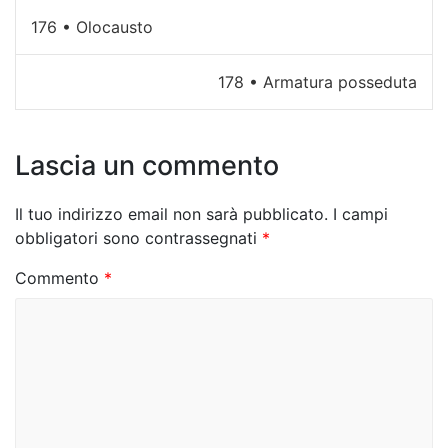
N
176 • Olocausto
a
178 • Armatura posseduta
v
i
Lascia un commento
g
a
Il tuo indirizzo email non sarà pubblicato.
I campi
z
obbligatori sono contrassegnati
*
i
Commento
*
o
n
e
a