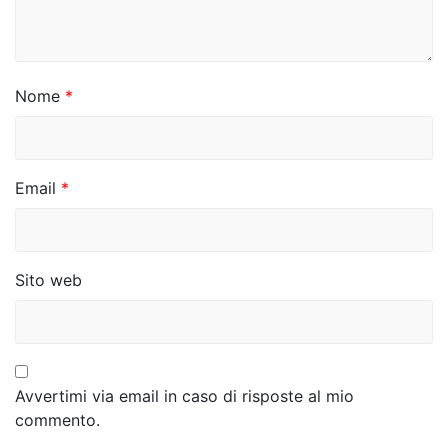
r
t
i
Nome
*
c
o
Email
*
l
i
Sito web
Avvertimi via email in caso di risposte al mio
commento.