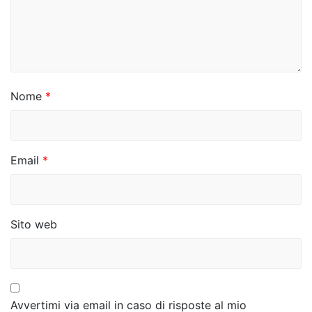
n
e
a
r
Nome
*
t
i
c
Email
*
o
l
Sito web
i
Avvertimi via email in caso di risposte al mio