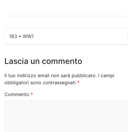
N
183 • WW1
a
v
Lascia un commento
i
g
Il tuo indirizzo email non sarà pubblicato.
I campi
obbligatori sono contrassegnati
*
a
Commento
*
z
i
o