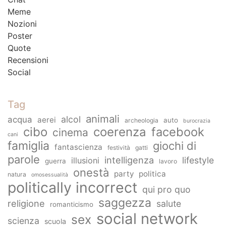
Meme
Nozioni
Poster
Quote
Recensioni
Social
Tag
animali
alcol
acqua
aerei
auto
archeologia
burocrazia
cibo
coerenza
facebook
cinema
cani
famiglia
giochi di
fantascienza
festività
gatti
parole
intelligenza
lifestyle
illusioni
guerra
lavoro
onestà
party
politica
natura
omosessualità
politically incorrect
qui pro quo
saggezza
religione
salute
romanticismo
social network
sex
scienza
scuola