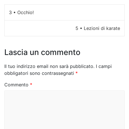
N
3 • Occhio!
a
5 • Lezioni di karate
v
i
Lascia un commento
g
a
Il tuo indirizzo email non sarà pubblicato.
I campi
z
obbligatori sono contrassegnati
*
i
Commento
*
o
n
e