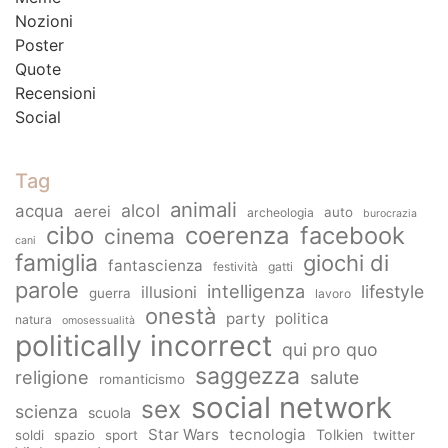
Nozioni
Poster
Quote
Recensioni
Social
Tag
animali
alcol
acqua
aerei
auto
archeologia
burocrazia
cibo
coerenza
facebook
cinema
cani
famiglia
giochi di
fantascienza
festività
gatti
parole
intelligenza
lifestyle
illusioni
guerra
lavoro
onestà
party
politica
natura
omosessualità
politically incorrect
qui pro quo
saggezza
religione
salute
romanticismo
social network
sex
scienza
scuola
Star Wars
tecnologia
Tolkien
soldi
spazio
sport
twitter