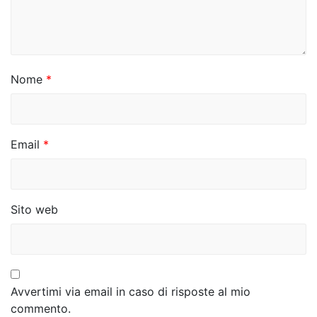
a
r
t
i
Nome
*
c
o
Email
*
l
i
Sito web
Avvertimi via email in caso di risposte al mio
commento.