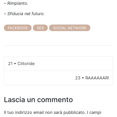
–
Rimpianto.
–
Sfiducia nel futuro.
FACEBOOK
SEX
SOCIAL NETWORK
N
21 • Clitoride
a
23 • RAAAAAAR!
v
i
Lascia un commento
g
a
Il tuo indirizzo email non sarà pubblicato.
I campi