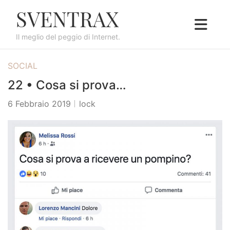
S
SVENTRAX
k
i
Il meglio del peggio di Internet.
p
t
SOCIAL
o
c
22 • Cosa si prova…
o
6 Febbraio 2019
lock
n
t
e
n
t