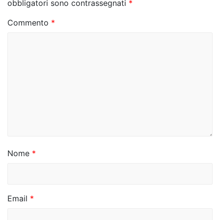
z
obbligatori sono contrassegnati
*
i
Commento
*
o
n
e
a
r
t
i
Nome
*
c
o
Email
*
l