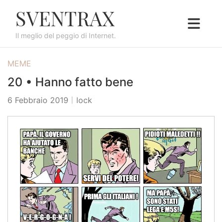
S
SVENTRAX
k
i
Il meglio del peggio di Internet.
p
t
MEME
o
c
20 • Hanno fatto bene
o
6 Febbraio 2019
lock
n
t
e
n
t