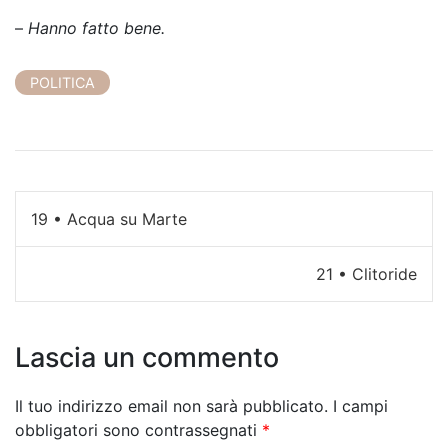
–
Hanno fatto bene.
POLITICA
N
19 • Acqua su Marte
a
21 • Clitoride
v
i
Lascia un commento
g
a
Il tuo indirizzo email non sarà pubblicato.
I campi
z
obbligatori sono contrassegnati
*