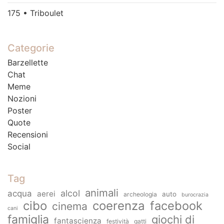
175 • Triboulet
Categorie
Barzellette
Chat
Meme
Nozioni
Poster
Quote
Recensioni
Social
Tag
animali
alcol
acqua
aerei
auto
archeologia
burocrazia
cibo
coerenza
facebook
cinema
cani
famiglia
giochi di
fantascienza
festività
gatti