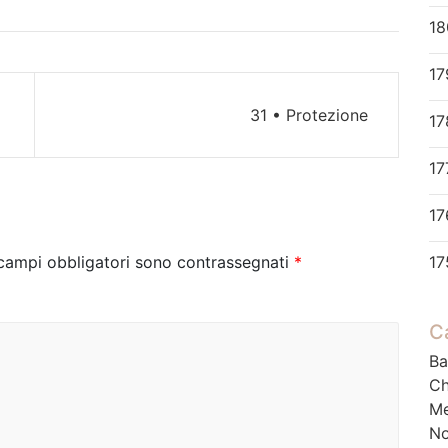
18
31 • Protezione
17
17
 campi obbligatori sono contrassegnati
*
17
C
Ba
Ch
M
No