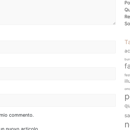
Po
Qu
Re
So
T
a
bur
f
fes
ill
omo
p
q
al mio commento.
sa
n
 un nuovo articolo.