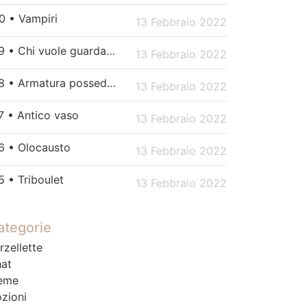
0 • Vampiri
13 Febbraio 2022
179 • Chi vuole guardare Netflix?
13 Febbraio 2022
178 • Armatura posseduta
13 Febbraio 2022
7 • Antico vaso
13 Febbraio 2022
6 • Olocausto
13 Febbraio 2022
5 • Triboulet
13 Febbraio 2022
ategorie
rzellette
at
eme
zioni