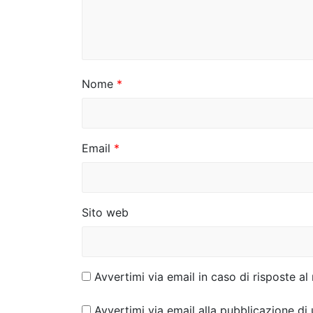
e
a
r
Nome
*
t
i
c
Email
*
o
l
Sito web
i
Avvertimi via email in caso di risposte 
Avvertimi via email alla pubblicazione di