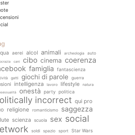
ster
ote
censioni
cial
ag
animali
alcol
cqua
aerei
auto
archeologia
cibo
coerenza
cinema
ocrazia
cani
acebook
famiglia
fantascienza
giochi di parole
guerra
tività
gatti
intelligenza
lifestyle
usioni
lavoro
natura
onestà
party
politica
sessualità
olitically incorrect
qui pro
saggezza
religione
uo
romanticismo
social
sex
lute
scienza
scuola
etwork
Star Wars
soldi
spazio
sport