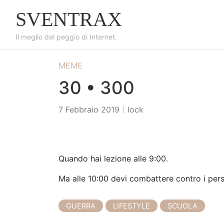
S
SVENTRAX
k
i
Il meglio del peggio di Internet.
p
t
MEME
o
c
30 • 300
o
n
7 Febbraio 2019
lock
t
e
n
t
Quando hai lezione alle 9:00.
Ma alle 10:00 devi combattere contro i pers
GUERRA
LIFESTYLE
SCUOLA