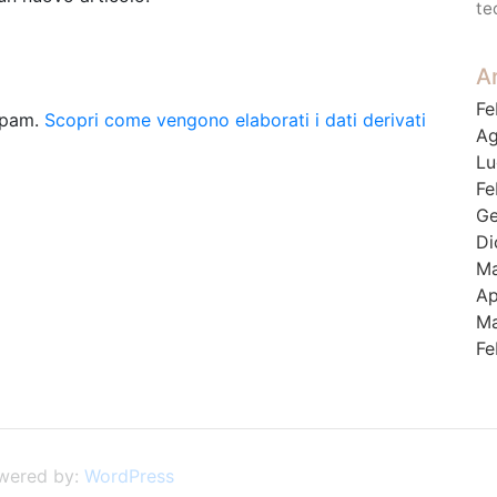
te
Ar
Fe
 spam.
Scopri come vengono elaborati i dati derivati
Ag
Lu
Fe
Ge
Di
Ma
Ap
Ma
Fe
wered by:
WordPress