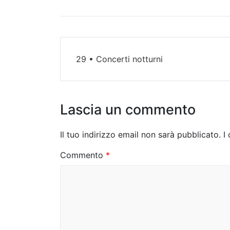
N
29 • Concerti notturni
a
v
i
Lascia un commento
g
Il tuo indirizzo email non sarà pubblicato.
I
a
Commento
*
z
i
o
n