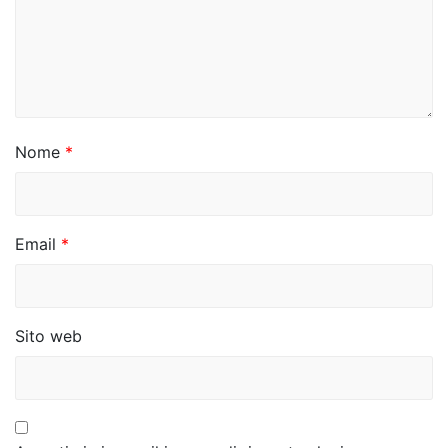
e
a
r
t
i
Nome
*
c
o
Email
*
l
i
Sito web