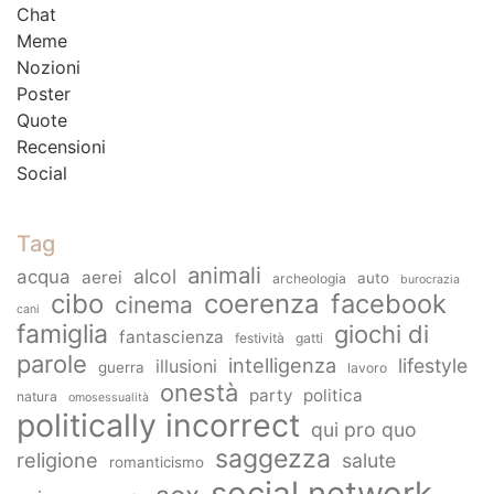
Chat
Meme
Nozioni
Poster
Quote
Recensioni
Social
Tag
animali
alcol
acqua
aerei
auto
archeologia
burocrazia
cibo
coerenza
facebook
cinema
cani
famiglia
giochi di
fantascienza
festività
gatti
parole
intelligenza
lifestyle
illusioni
guerra
lavoro
onestà
party
politica
natura
omosessualità
politically incorrect
qui pro quo
saggezza
religione
salute
romanticismo
social network