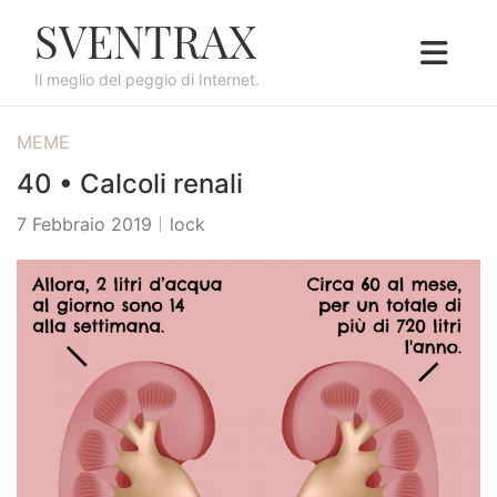
S
SVENTRAX
k
i
Il meglio del peggio di Internet.
p
t
MEME
o
c
40 • Calcoli renali
o
7 Febbraio 2019
lock
n
t
e
n
t