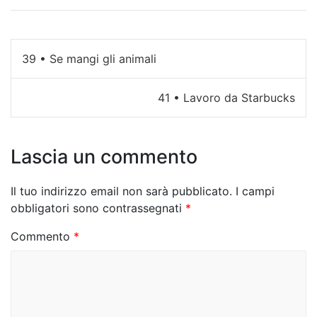
N
39 • Se mangi gli animali
a
41 • Lavoro da Starbucks
v
i
Lascia un commento
g
a
Il tuo indirizzo email non sarà pubblicato.
I campi
z
obbligatori sono contrassegnati
*
i
Commento
*
o
n