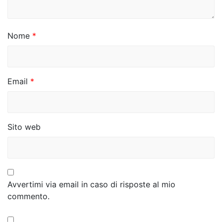
r
t
i
Nome
*
c
o
Email
*
l
i
Sito web
Avvertimi via email in caso di risposte al mio
commento.