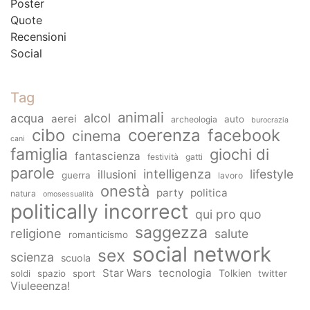
Poster
Quote
Recensioni
Social
Tag
animali
alcol
acqua
aerei
auto
archeologia
burocrazia
cibo
coerenza
facebook
cinema
cani
famiglia
giochi di
fantascienza
festività
gatti
parole
intelligenza
lifestyle
illusioni
guerra
lavoro
onestà
party
politica
natura
omosessualità
politically incorrect
qui pro quo
saggezza
religione
salute
romanticismo
social network
sex
scienza
scuola
Star Wars
tecnologia
Tolkien
soldi
spazio
sport
twitter
Viuleeenza!