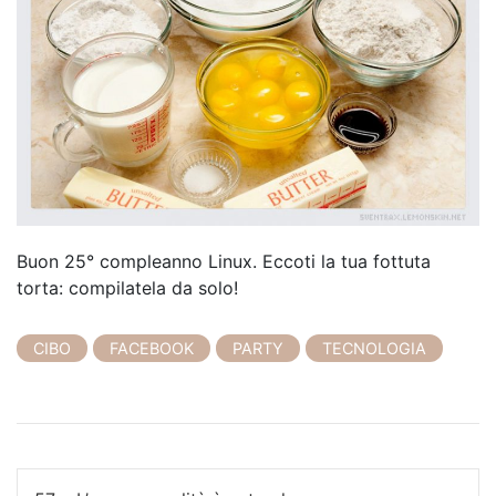
Buon 25° compleanno Linux. Eccoti la tua fottuta
torta: compilatela da solo!
CIBO
FACEBOOK
PARTY
TECNOLOGIA
N