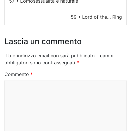
57 • L’omosessualità è naturale
a
59 • Lord of the… Ring
v
i
Lascia un commento
g
a
Il tuo indirizzo email non sarà pubblicato.
I campi
z
obbligatori sono contrassegnati
*
i
Commento
*
o
n
e
a