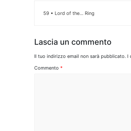
N
59 • Lord of the… Ring
a
v
i
Lascia un commento
g
Il tuo indirizzo email non sarà pubblicato.
I
a
Commento
*
z
i
o
n
e
a