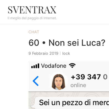
S
SVENTRAX
k
i
Il meglio del peggio di Internet.
p
t
CHAT
o
c
60 • Non sei Luca?
o
n
9 Febbraio 2019
lock
t
e
n
t