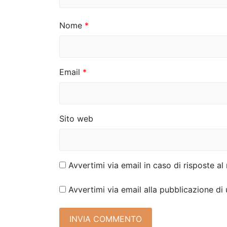
r
Nome
*
t
i
c
Email
*
o
l
Sito web
i
Avvertimi via email in caso di risposte 
Avvertimi via email alla pubblicazione di