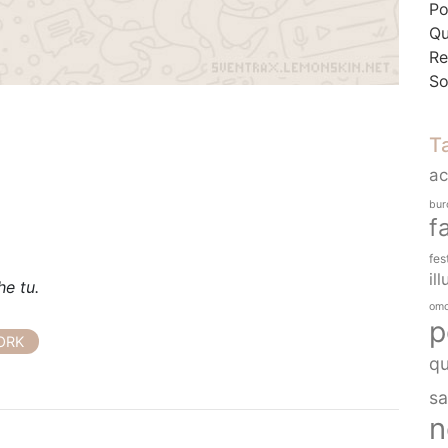
Po
Qu
Re
So
T
a
bur
f
fes
ill
e tu.
omo
p
ORK
q
sa
n