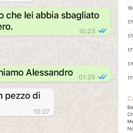
18
17
17
17
C
Ba
Ch
M
No