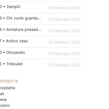
0 • Vampiri
13 Febbraio 2022
179 • Chi vuole guardare Netflix?
13 Febbraio 2022
178 • Armatura posseduta
13 Febbraio 2022
7 • Antico vaso
13 Febbraio 2022
6 • Olocausto
13 Febbraio 2022
5 • Triboulet
13 Febbraio 2022
ategorie
rzellette
at
eme
zioni