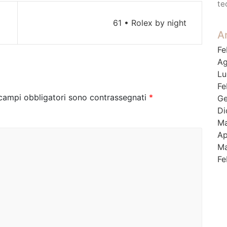
te
61 • Rolex by night
Ar
Fe
Ag
Lu
Fe
 campi obbligatori sono contrassegnati
*
Ge
Di
Ma
Ap
Ma
Fe