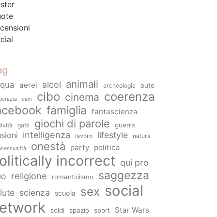
ster
ote
censioni
cial
ag
animali
alcol
cqua
aerei
auto
archeologia
cibo
coerenza
cinema
ocrazia
cani
acebook
famiglia
fantascienza
giochi di parole
guerra
tività
gatti
intelligenza
lifestyle
usioni
lavoro
natura
onestà
party
politica
sessualità
olitically incorrect
qui pro
saggezza
religione
uo
romanticismo
social
sex
lute
scienza
scuola
etwork
Star Wars
soldi
spazio
sport