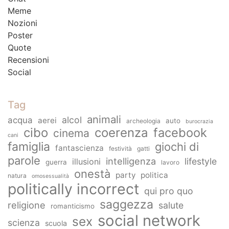
Meme
Nozioni
Poster
Quote
Recensioni
Social
Tag
animali
alcol
acqua
aerei
auto
archeologia
burocrazia
cibo
coerenza
facebook
cinema
cani
famiglia
giochi di
fantascienza
festività
gatti
parole
intelligenza
lifestyle
illusioni
guerra
lavoro
onestà
party
politica
natura
omosessualità
politically incorrect
qui pro quo
saggezza
religione
salute
romanticismo
social network
sex
scienza
scuola