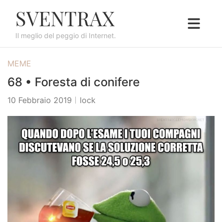
S
SVENTRAX
k
i
Il meglio del peggio di Internet.
p
t
MEME
o
c
68 • Foresta di conifere
o
10 Febbraio 2019
lock
n
t
e
n
t