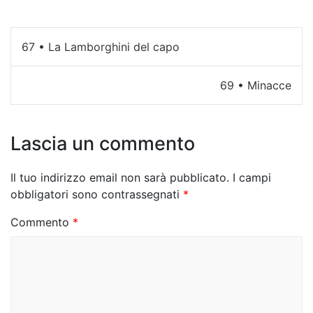
N
67 • La Lamborghini del capo
a
69 • Minacce
v
i
Lascia un commento
g
a
Il tuo indirizzo email non sarà pubblicato.
I campi
z
obbligatori sono contrassegnati
*
i
Commento
*
o
n
e