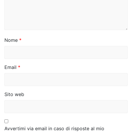
a
r
t
i
Nome
*
c
o
Email
*
l
i
Sito web
Avvertimi via email in caso di risposte al mio