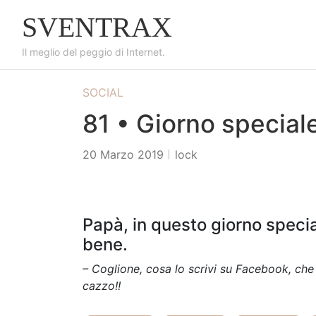
S
SVENTRAX
k
i
Il meglio del peggio di Internet.
p
t
SOCIAL
o
c
81 • Giorno special
o
n
20 Marzo 2019
lock
t
e
n
t
Papà, in questo giorno special
bene.
– Coglione, cosa lo scrivi su Facebook, che 
cazzo!!