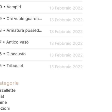
0 • Vampiri
13 Febbraio 2022
179 • Chi vuole guardare Netflix?
13 Febbraio 2022
178 • Armatura posseduta
13 Febbraio 2022
7 • Antico vaso
13 Febbraio 2022
6 • Olocausto
13 Febbraio 2022
5 • Triboulet
13 Febbraio 2022
ategorie
rzellette
at
eme
zioni