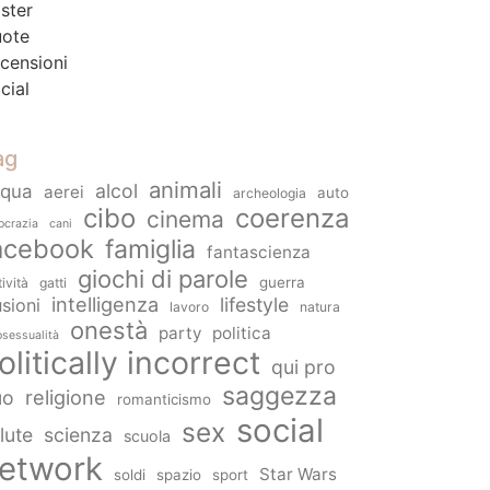
ster
ote
censioni
cial
ag
animali
alcol
cqua
aerei
auto
archeologia
cibo
coerenza
cinema
ocrazia
cani
acebook
famiglia
fantascienza
giochi di parole
guerra
tività
gatti
intelligenza
lifestyle
usioni
lavoro
natura
onestà
party
politica
sessualità
olitically incorrect
qui pro
saggezza
religione
uo
romanticismo
social
sex
lute
scienza
scuola
etwork
Star Wars
soldi
spazio
sport