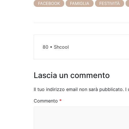
FACEBOOK
FAMIGLIA
FESTIVITÀ
N
80 • Shcool
a
v
i
Lascia un commento
g
Il tuo indirizzo email non sarà pubblicato.
I
a
Commento
*
z
i
o