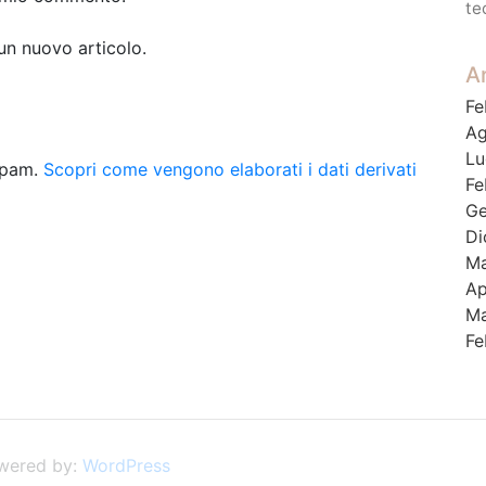
te
 un nuovo articolo.
Ar
Fe
Ag
Lu
 spam.
Scopri come vengono elaborati i dati derivati
Fe
Ge
Di
Ma
Ap
Ma
Fe
wered by:
WordPress