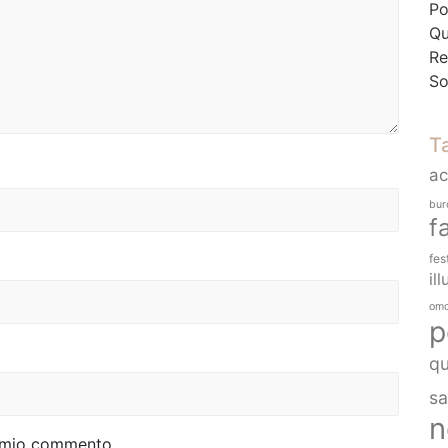
Po
Qu
Re
So
T
a
bur
f
fes
ill
omo
p
q
sa
n
al mio commento.