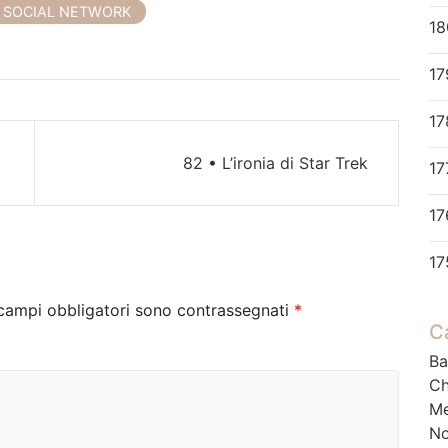
SOCIAL NETWORK
18
82 • L’ironia di Star Trek
17
17
17
 campi obbligatori sono contrassegnati
*
C
Ba
Ch
M
No