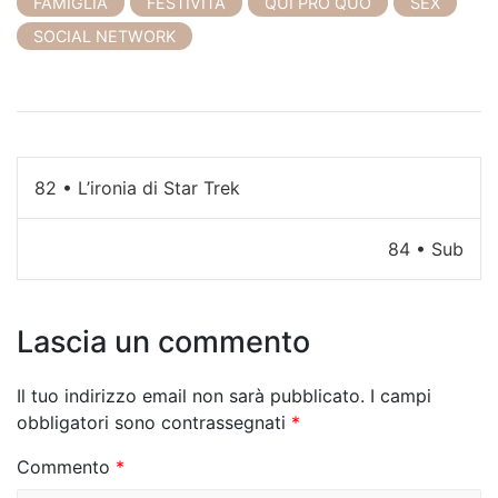
FAMIGLIA
FESTIVITÀ
QUI PRO QUO
SEX
SOCIAL NETWORK
N
82 • L’ironia di Star Trek
a
84 • Sub
v
i
Lascia un commento
g
a
Il tuo indirizzo email non sarà pubblicato.
I campi
z
obbligatori sono contrassegnati
*
i
Commento
*