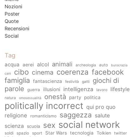
Nozioni
Poster
Quote
Recensioni
Social
Tag
animali
alcol
acqua
aerei
auto
archeologia
burocrazia
cibo
coerenza
facebook
cinema
cani
famiglia
giochi di
fantascienza
festività
gatti
parole
intelligenza
lifestyle
illusioni
guerra
lavoro
onestà
party
politica
natura
omosessualità
politically incorrect
qui pro quo
saggezza
religione
salute
romanticismo
social network
sex
scienza
scuola
Star Wars
tecnologia
Tolkien
soldi
spazio
sport
twitter