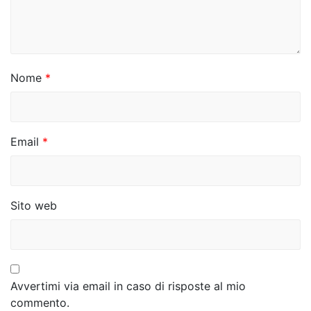
a
r
t
i
Nome
*
c
o
Email
*
l
i
Sito web
Avvertimi via email in caso di risposte al mio
commento.