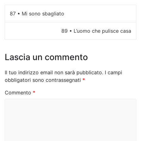
N
87 • Mi sono sbagliato
a
89 • L’uomo che pulisce casa
v
i
Lascia un commento
g
a
Il tuo indirizzo email non sarà pubblicato.
I campi
z
obbligatori sono contrassegnati
*
i
Commento
*
o
n
e