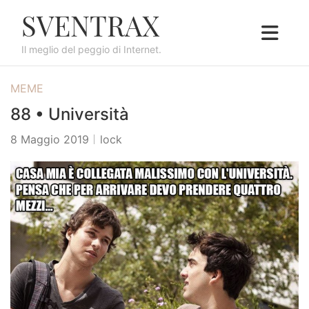
S
SVENTRAX
k
i
Il meglio del peggio di Internet.
p
t
MEME
o
c
88 • Università
o
8 Maggio 2019
lock
n
t
e
n
t