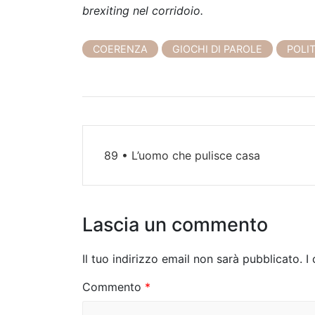
brexiting nel corridoio.
COERENZA
GIOCHI DI PAROLE
POLI
N
89 • L’uomo che pulisce casa
a
v
i
Lascia un commento
g
Il tuo indirizzo email non sarà pubblicato.
I
a
Commento
*
z