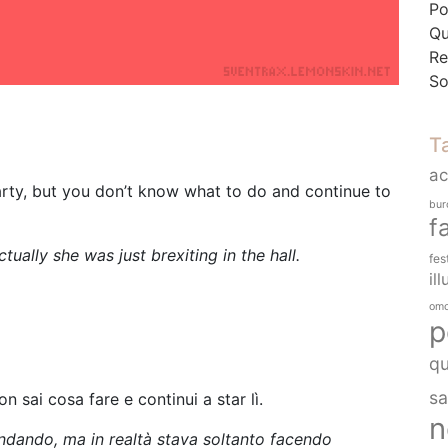
Po
Qu
Re
So
T
a
arty, but you don’t know what to do and continue to
bur
f
ually she was just brexiting in the hall.
fes
ill
omo
p
q
sa
on sai cosa fare e continui a star lì.
n
ndando, ma in realtà stava soltanto facendo