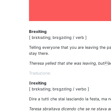
Brexiting
[ brεksιting; brεgzιting / verb ]
Telling everyone that you are leaving the p
stay there.
Theresa yelled that she was leaving, butact
Traduzione:
B
rexiting
[ brεksιting; brεgzιting / verbo ]
Dire a tutti che stai lasciando la festa, ma n
Teresa sbraitava dicendo che se ne stava a