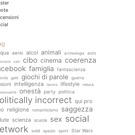
ster
ote
censioni
cial
ag
animali
alcol
cqua
aerei
auto
archeologia
cibo
coerenza
cinema
ocrazia
cani
acebook
famiglia
fantascienza
giochi di parole
guerra
tività
gatti
intelligenza
lifestyle
usioni
lavoro
natura
onestà
party
politica
sessualità
olitically incorrect
qui pro
saggezza
religione
uo
romanticismo
social
sex
lute
scienza
scuola
etwork
Star Wars
soldi
spazio
sport