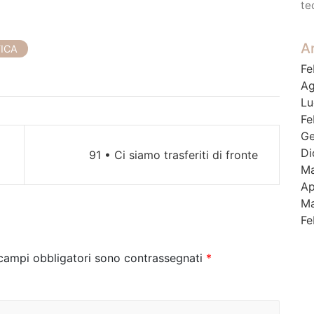
te
Ar
TICA
Fe
Ag
Lu
Fe
Ge
Di
91 • Ci siamo trasferiti di fronte
Ma
Ap
Ma
Fe
 campi obbligatori sono contrassegnati
*