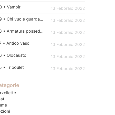
0 • Vampiri
13 Febbraio 2022
179 • Chi vuole guardare Netflix?
13 Febbraio 2022
178 • Armatura posseduta
13 Febbraio 2022
7 • Antico vaso
13 Febbraio 2022
6 • Olocausto
13 Febbraio 2022
5 • Triboulet
13 Febbraio 2022
ategorie
rzellette
at
eme
zioni