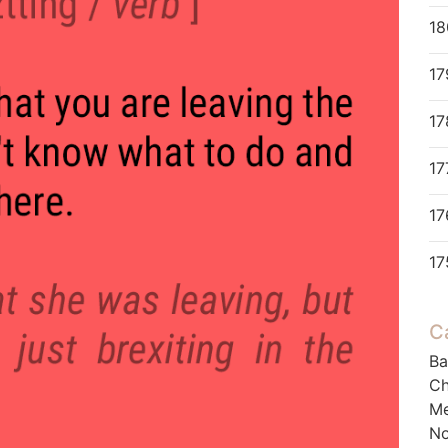
18
17
17
17
C
Ba
Ch
M
No