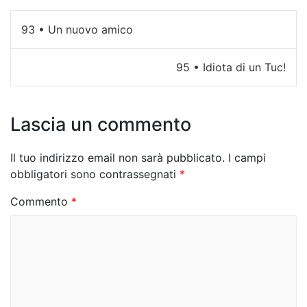
N
93 • Un nuovo amico
a
95 • Idiota di un Tuc!
v
i
Lascia un commento
g
a
Il tuo indirizzo email non sarà pubblicato.
I campi
z
obbligatori sono contrassegnati
*
i
Commento
*
o
n
e