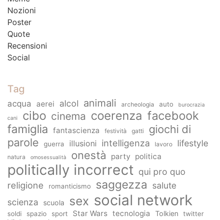
Nozioni
Poster
Quote
Recensioni
Social
Tag
animali
alcol
acqua
aerei
auto
archeologia
burocrazia
cibo
coerenza
facebook
cinema
cani
famiglia
giochi di
fantascienza
festività
gatti
parole
intelligenza
lifestyle
illusioni
guerra
lavoro
onestà
party
politica
natura
omosessualità
politically incorrect
qui pro quo
saggezza
religione
salute
romanticismo
social network
sex
scienza
scuola
Star Wars
tecnologia
Tolkien
soldi
spazio
sport
twitter