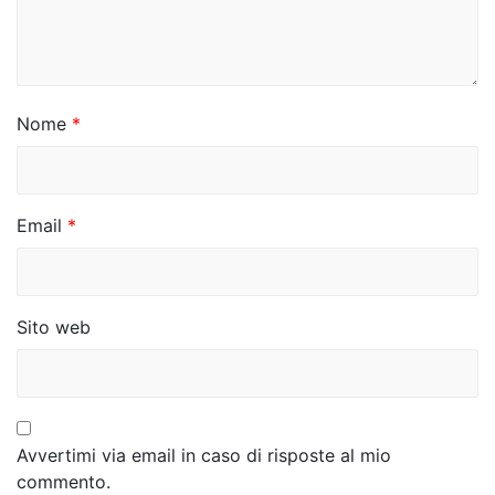
a
r
t
i
Nome
*
c
o
Email
*
l
i
Sito web
Avvertimi via email in caso di risposte al mio
commento.