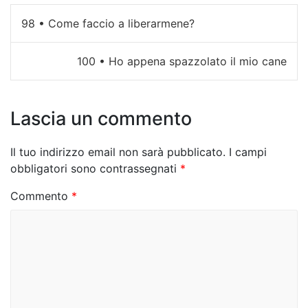
N
98 • Come faccio a liberarmene?
a
100 • Ho appena spazzolato il mio cane
v
i
Lascia un commento
g
a
Il tuo indirizzo email non sarà pubblicato.
I campi
z
obbligatori sono contrassegnati
*
i
Commento
*
o
n
e
a