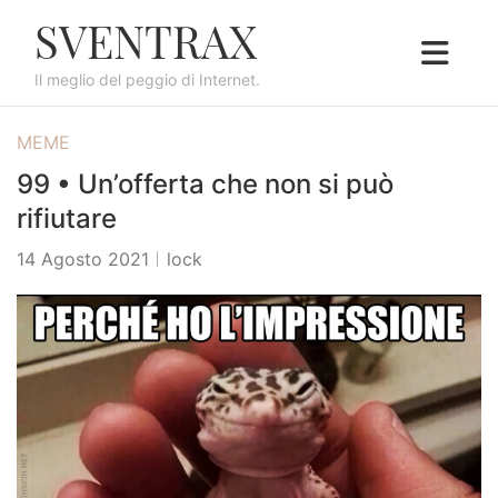
S
SVENTRAX
k
i
Il meglio del peggio di Internet.
p
t
MEME
o
c
99 • Un’offerta che non si può
o
rifiutare
n
t
14 Agosto 2021
lock
e
n
t