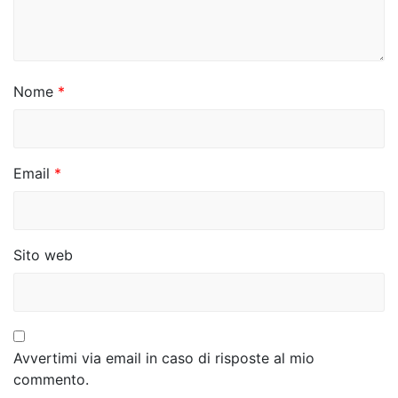
r
t
i
Nome
*
c
o
Email
*
l
i
Sito web
Avvertimi via email in caso di risposte al mio
commento.