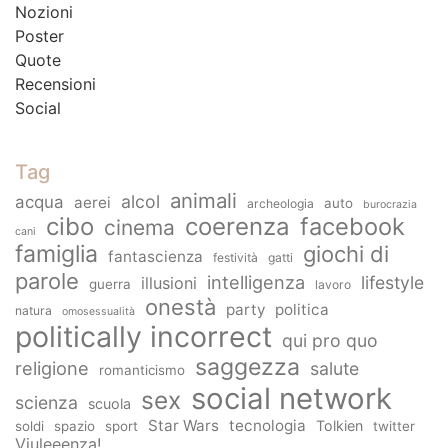
Nozioni
Poster
Quote
Recensioni
Social
Tag
animali
alcol
acqua
aerei
auto
archeologia
burocrazia
cibo
coerenza
facebook
cinema
cani
famiglia
giochi di
fantascienza
festività
gatti
parole
intelligenza
lifestyle
illusioni
guerra
lavoro
onestà
party
politica
natura
omosessualità
politically incorrect
qui pro quo
saggezza
religione
salute
romanticismo
social network
sex
scienza
scuola
Star Wars
tecnologia
Tolkien
soldi
spazio
sport
twitter
Viuleeenza!