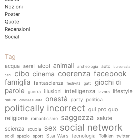
Nozioni
Poster
Quote
Recensioni
Social
Tag
animali
alcol
acqua
aerei
auto
archeologia
burocrazia
cibo
coerenza
facebook
cinema
cani
famiglia
giochi di
fantascienza
festività
gatti
parole
intelligenza
lifestyle
illusioni
guerra
lavoro
onestà
party
politica
natura
omosessualità
politically incorrect
qui pro quo
saggezza
religione
salute
romanticismo
social network
sex
scienza
scuola
Star Wars
tecnologia
Tolkien
soldi
spazio
sport
twitter