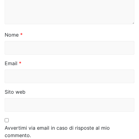
a
r
t
i
Nome
*
c
o
Email
*
l
i
Sito web
Avvertimi via email in caso di risposte al mio
commento.