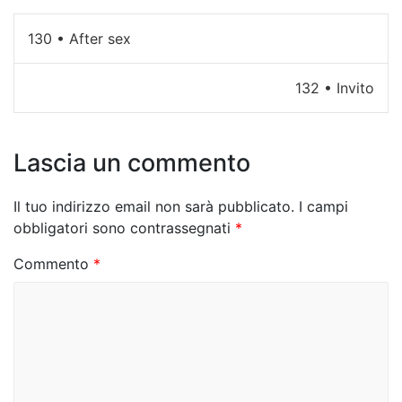
N
130 • After sex
a
132 • Invito
v
i
Lascia un commento
g
a
Il tuo indirizzo email non sarà pubblicato.
I campi
z
obbligatori sono contrassegnati
*
i
Commento
*
o
n
e