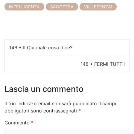
INTELLIGENZA
SAGGEZZA
VIULEEENZA!
N
146 • Il Quirinale cosa dice?
a
148 • FERMI TUTTI!
v
i
Lascia un commento
g
a
Il tuo indirizzo email non sarà pubblicato.
I campi
z
obbligatori sono contrassegnati
*
i
Commento
*