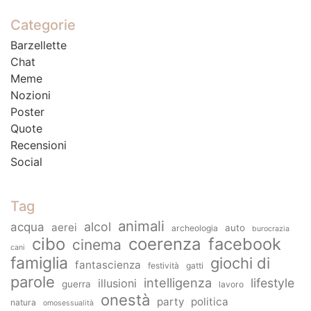
Categorie
Barzellette
Chat
Meme
Nozioni
Poster
Quote
Recensioni
Social
Tag
animali
alcol
acqua
aerei
auto
archeologia
burocrazia
cibo
coerenza
facebook
cinema
cani
famiglia
giochi di
fantascienza
festività
gatti
parole
intelligenza
lifestyle
illusioni
guerra
lavoro
onestà
party
politica
natura
omosessualità