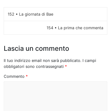
N
152 • La giornata di Bae
a
154 • La prima che commenta
v
i
Lascia un commento
g
a
Il tuo indirizzo email non sarà pubblicato.
I campi
z
obbligatori sono contrassegnati
*
i
Commento
*
o
n
e