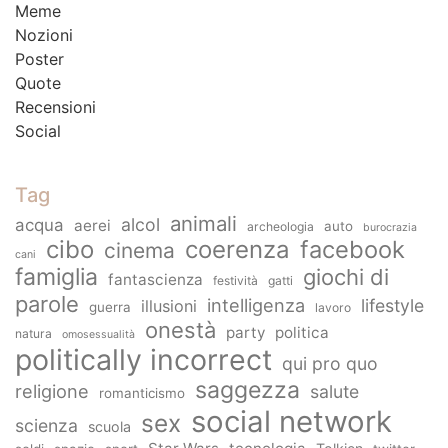
Meme
Nozioni
Poster
Quote
Recensioni
Social
Tag
animali
alcol
acqua
aerei
auto
archeologia
burocrazia
cibo
coerenza
facebook
cinema
cani
famiglia
giochi di
fantascienza
festività
gatti
parole
intelligenza
lifestyle
illusioni
guerra
lavoro
onestà
party
politica
natura
omosessualità
politically incorrect
qui pro quo
saggezza
religione
salute
romanticismo
social network
sex
scienza
scuola