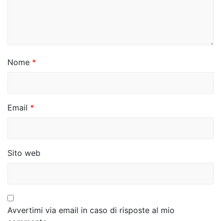
a
r
t
i
Nome
*
c
o
Email
*
l
i
Sito web
Avvertimi via email in caso di risposte al mio