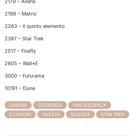
2179 – Aliens
2199 – Matrix
2263 – Il quinto elemento
2387 – Star Trek
2517 – Firefly
2805 – Wall•E
3000 – Futurama
10191 – Dune
CINEMA
COERENZA
FANTASCIENZA
ILLUSIONI
ONESTÀ
SCIENZA
STAR TREK