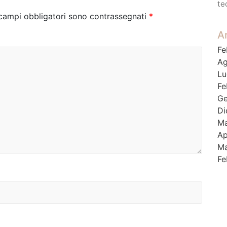
te
 campi obbligatori sono contrassegnati
*
Ar
Fe
Ag
Lu
Fe
Ge
Di
Ma
Ap
Ma
Fe