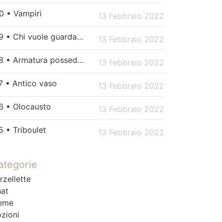
0 • Vampiri
13 Febbraio 2022
179 • Chi vuole guardare Netflix?
13 Febbraio 2022
178 • Armatura posseduta
13 Febbraio 2022
7 • Antico vaso
13 Febbraio 2022
6 • Olocausto
13 Febbraio 2022
5 • Triboulet
13 Febbraio 2022
ategorie
rzellette
at
eme
zioni