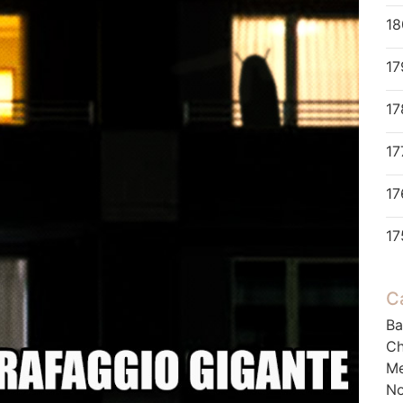
18
17
17
17
C
Ba
Ch
M
No