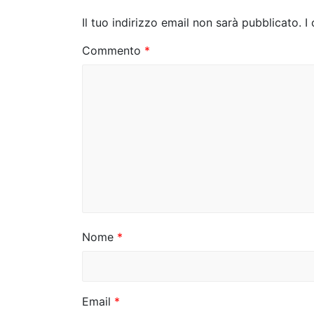
g
Il tuo indirizzo email non sarà pubblicato.
I
a
Commento
*
z
i
o
n
e
a
r
Nome
*
t
i
c
Email
*