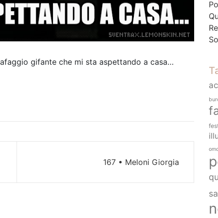
Po
Qu
Re
So
arafaggio gifante che mi sta aspettando a casa…
T
a
bur
f
fes
ill
omo
p
167 • Meloni Giorgia
q
sa
n