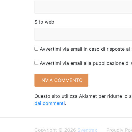
o
l
Sito web
i
Avvertimi via email in caso di risposte 
Avvertimi via email alla pubblicazione di
Questo sito utilizza Akismet per ridurre lo
dai commenti
.
Copyright © 2026
Sventrax
Proudly Po