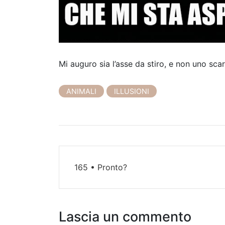
Mi auguro sia l’asse da stiro, e non uno sc
ANIMALI
ILLUSIONI
N
165 • Pronto?
a
v
i
Lascia un commento