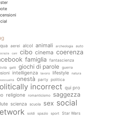
ster
ote
censioni
cial
ag
animali
alcol
cqua
aerei
auto
archeologia
cibo
coerenza
cinema
ocrazia
cani
acebook
famiglia
fantascienza
giochi di parole
guerra
tività
gatti
intelligenza
lifestyle
usioni
lavoro
natura
onestà
party
politica
sessualità
olitically incorrect
qui pro
saggezza
religione
uo
romanticismo
social
sex
lute
scienza
scuola
etwork
Star Wars
soldi
spazio
sport