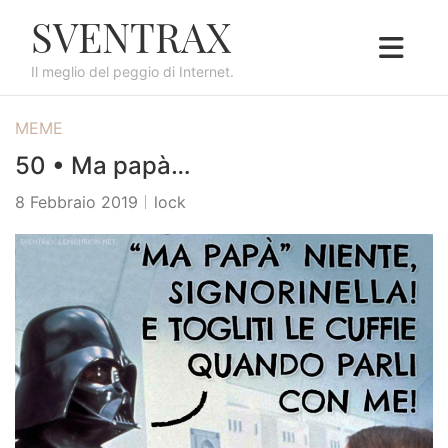
S
SVENTRAX
k
i
Il meglio del peggio di Internet.
p
t
MEME
o
c
50 • Ma papà…
o
8 Febbraio 2019
lock
n
t
e
n
t