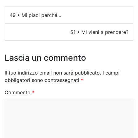
N
49 • Mi piaci perché…
a
51 • Mi vieni a prendere?
v
i
Lascia un commento
g
a
Il tuo indirizzo email non sarà pubblicato.
I campi
z
obbligatori sono contrassegnati
*
i
Commento
*
o
n
e