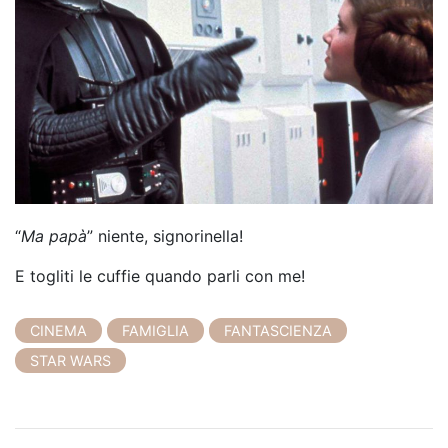
“
Ma papà
” niente, signorinella!
E togliti le cuffie quando parli con me!
CINEMA
FAMIGLIA
FANTASCIENZA
STAR WARS