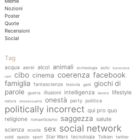
Meme
Nozioni
Poster
Quote
Recensioni
Social
Tag
animali
alcol
acqua
aerei
auto
archeologia
burocrazia
cibo
coerenza
facebook
cinema
cani
famiglia
giochi di
fantascienza
festività
gatti
parole
intelligenza
lifestyle
illusioni
guerra
lavoro
onestà
party
politica
natura
omosessualità
politically incorrect
qui pro quo
saggezza
religione
salute
romanticismo
social network
sex
scienza
scuola
Star Wars
tecnologia
Tolkien
soldi
spazio
sport
twitter