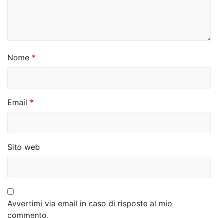
a
r
t
i
Nome
*
c
o
Email
*
l
i
Sito web
Avvertimi via email in caso di risposte al mio
commento.