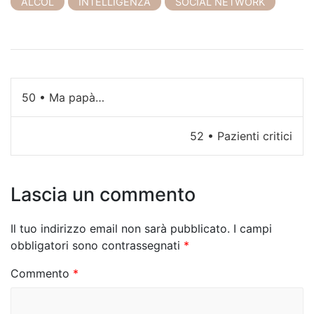
ALCOL
INTELLIGENZA
SOCIAL NETWORK
N
50 • Ma papà…
a
52 • Pazienti critici
v
i
Lascia un commento
g
a
Il tuo indirizzo email non sarà pubblicato.
I campi
z
obbligatori sono contrassegnati
*
i
Commento
*
o