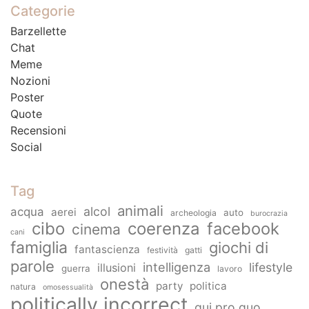
Categorie
Barzellette
Chat
Meme
Nozioni
Poster
Quote
Recensioni
Social
Tag
animali
alcol
acqua
aerei
auto
archeologia
burocrazia
cibo
coerenza
facebook
cinema
cani
famiglia
giochi di
fantascienza
festività
gatti
parole
intelligenza
lifestyle
illusioni
guerra
lavoro
onestà
party
politica
natura
omosessualità
politically incorrect
qui pro quo