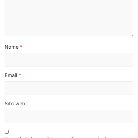
e
a
r
t
i
Nome
*
c
o
Email
*
l
i
Sito web