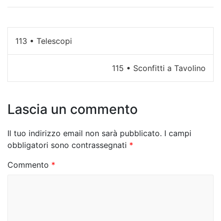
N
113 • Telescopi
a
115 • Sconfitti a Tavolino
v
i
Lascia un commento
g
a
Il tuo indirizzo email non sarà pubblicato.
I campi
z
obbligatori sono contrassegnati
*
i
Commento
*
o
n