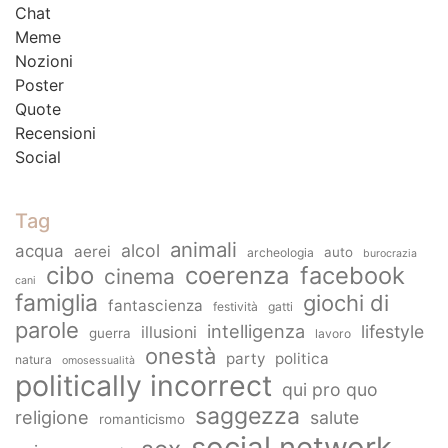
Chat
Meme
Nozioni
Poster
Quote
Recensioni
Social
Tag
animali
alcol
acqua
aerei
auto
archeologia
burocrazia
cibo
coerenza
facebook
cinema
cani
famiglia
giochi di
fantascienza
festività
gatti
parole
intelligenza
lifestyle
illusioni
guerra
lavoro
onestà
party
politica
natura
omosessualità
politically incorrect
qui pro quo
saggezza
religione
salute
romanticismo
social network