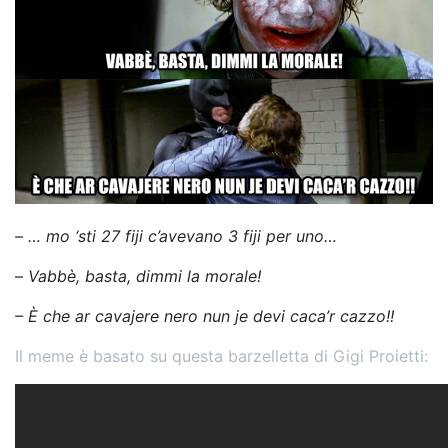
– … mo ‘sti 27 fiji c’avevano 3 fiji per uno…
–
Vabbè, basta, dimmi la morale!
– È che ar cavajere nero nun je devi caca’r cazzo!!
Il meme è basato su questa barzelletta di Gigi Proietti: