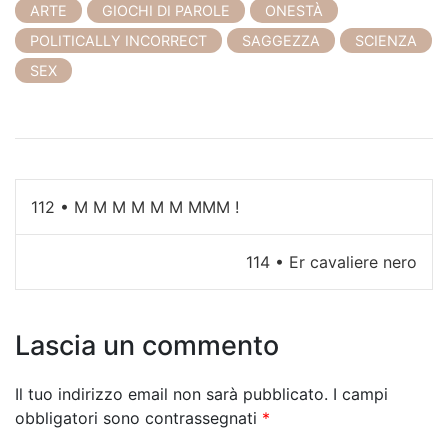
ARTE
GIOCHI DI PAROLE
ONESTÀ
POLITICALLY INCORRECT
SAGGEZZA
SCIENZA
SEX
N
112 • M M M M M M MMM !
a
114 • Er cavaliere nero
v
i
Lascia un commento
g
a
Il tuo indirizzo email non sarà pubblicato.
I campi
z
obbligatori sono contrassegnati
*