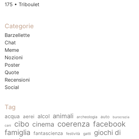
175 • Triboulet
Categorie
Barzellette
Chat
Meme
Nozioni
Poster
Quote
Recensioni
Social
Tag
animali
alcol
acqua
aerei
auto
archeologia
burocrazia
cibo
coerenza
facebook
cinema
cani
famiglia
giochi di
fantascienza
festività
gatti