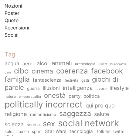
Nozioni
Poster
Quote
Recensioni
Social
Tag
animali
alcol
acqua
aerei
auto
archeologia
burocrazia
cibo
coerenza
facebook
cinema
cani
famiglia
giochi di
fantascienza
festività
gatti
parole
intelligenza
lifestyle
illusioni
guerra
lavoro
onestà
party
politica
natura
omosessualità
politically incorrect
qui pro quo
saggezza
religione
salute
romanticismo
social network
sex
scienza
scuola
Star Wars
tecnologia
Tolkien
soldi
spazio
sport
twitter