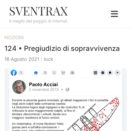
S
SVENTRAX
k
i
Il meglio del peggio di Internet.
p
t
NOZIONI
o
c
124 • Pregiudizio di sopravvivenza
o
16 Agosto 2021
lock
n
t
e
n
t