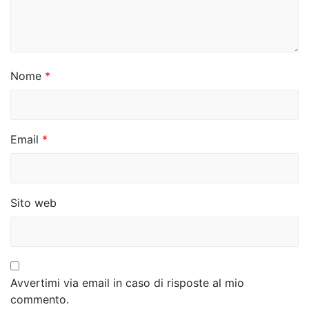
a
r
t
i
Nome
*
c
o
Email
*
l
i
Sito web
Avvertimi via email in caso di risposte al mio
commento.