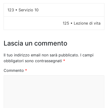
N
123 • Servizio 10
a
125 • Lezione di vita
v
i
Lascia un commento
g
a
Il tuo indirizzo email non sarà pubblicato.
I campi
z
obbligatori sono contrassegnati
*
i
Commento
*
o
n
e