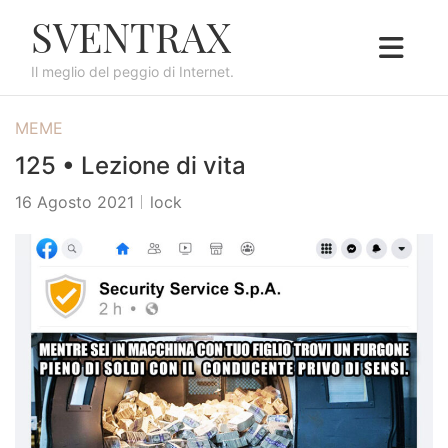
S
SVENTRAX
k
i
Il meglio del peggio di Internet.
p
t
MEME
o
c
125 • Lezione di vita
o
16 Agosto 2021
lock
n
t
e
n
t