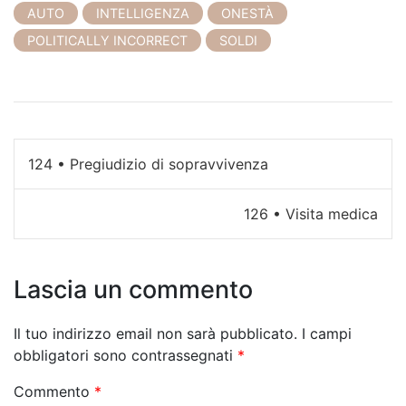
AUTO
INTELLIGENZA
ONESTÀ
POLITICALLY INCORRECT
SOLDI
N
124 • Pregiudizio di sopravvivenza
a
126 • Visita medica
v
i
Lascia un commento
g
a
Il tuo indirizzo email non sarà pubblicato.
I campi
z
obbligatori sono contrassegnati
*
i
Commento
*