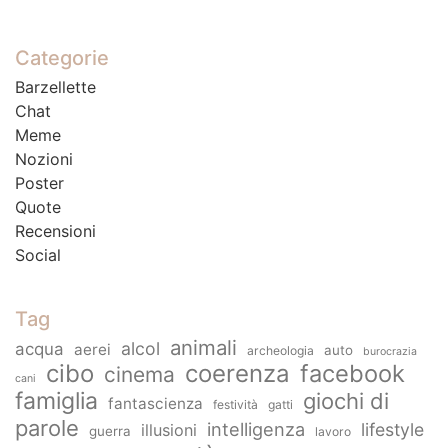
Categorie
Barzellette
Chat
Meme
Nozioni
Poster
Quote
Recensioni
Social
Tag
animali
alcol
acqua
aerei
auto
archeologia
burocrazia
cibo
coerenza
facebook
cinema
cani
famiglia
giochi di
fantascienza
festività
gatti
parole
intelligenza
lifestyle
illusioni
guerra
lavoro