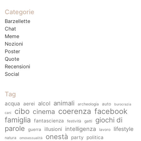
Categorie
Barzellette
Chat
Meme
Nozioni
Poster
Quote
Recensioni
Social
Tag
animali
alcol
acqua
aerei
auto
archeologia
burocrazia
cibo
coerenza
facebook
cinema
cani
famiglia
giochi di
fantascienza
festività
gatti
parole
intelligenza
lifestyle
illusioni
guerra
lavoro
onestà
party
politica
natura
omosessualità