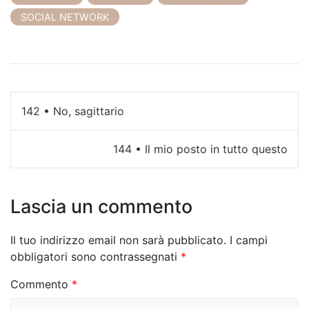
SOCIAL NETWORK
N
142 • No, sagittario
a
144 • Il mio posto in tutto questo
v
i
Lascia un commento
g
a
Il tuo indirizzo email non sarà pubblicato.
I campi
z
obbligatori sono contrassegnati
*
i
Commento
*