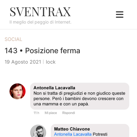
S
SVENTRAX
k
i
Il meglio del peggio di Internet.
p
t
SOCIAL
o
c
143 • Posizione ferma
o
19 Agosto 2021
lock
n
t
e
n
t