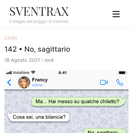
S
SVENTRAX
k
i
Il meglio del peggio di Internet.
p
t
CHAT
o
c
142 • No, sagittario
o
18 Agosto 2021
lock
n
t
e
n
t