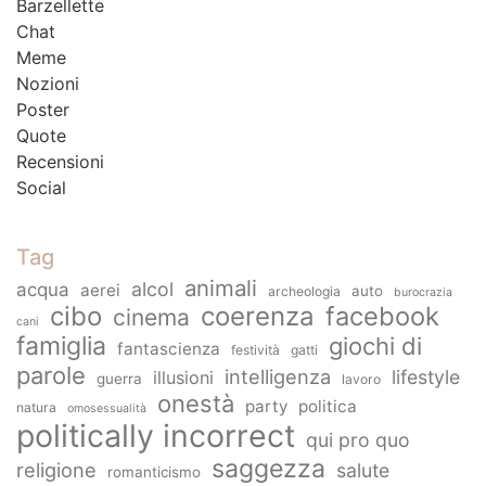
Barzellette
Chat
Meme
Nozioni
Poster
Quote
Recensioni
Social
Tag
animali
alcol
acqua
aerei
auto
archeologia
burocrazia
cibo
coerenza
facebook
cinema
cani
famiglia
giochi di
fantascienza
festività
gatti
parole
intelligenza
lifestyle
illusioni
guerra
lavoro
onestà
party
politica
natura
omosessualità
politically incorrect
qui pro quo
saggezza
religione
salute
romanticismo