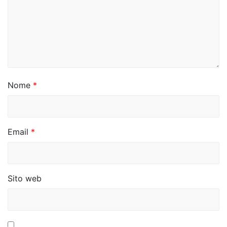
e
a
r
t
i
Nome
*
c
o
Email
*
l
i
Sito web