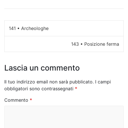
N
141 • Archeologhe
a
143 • Posizione ferma
v
i
Lascia un commento
g
a
Il tuo indirizzo email non sarà pubblicato.
I campi
z
obbligatori sono contrassegnati
*
i
Commento
*
o
n