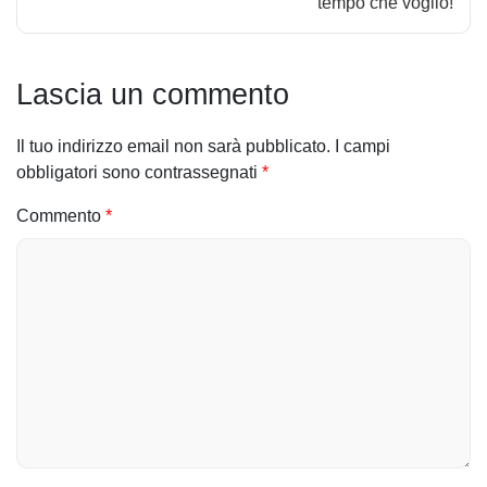
tempo che voglio!
i
g
Lascia un commento
a
Il tuo indirizzo email non sarà pubblicato.
I campi
z
obbligatori sono contrassegnati
*
i
Commento
*
o
n
e
a
r
t