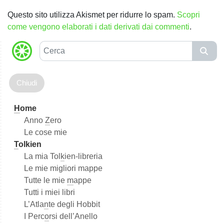
Questo sito utilizza Akismet per ridurre lo spam.
Scopri
come vengono elaborati i dati derivati dai commenti
.
C
e
r
c
a
H
ome
Anno
Z
ero
Le cose mie
T
olkien
La mia Tol
k
ien-libreria
Le mie migliori mappe
Tutte le mie
m
appe
Tutti i miei libri
L’Atla
n
te degli Hobbit
I Perc
o
rsi dell’Anello