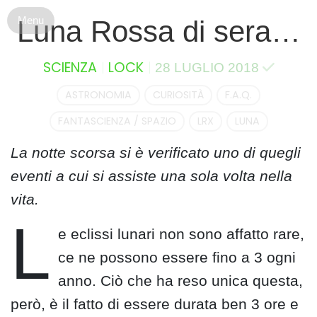
S
Luna Rossa di sera…
k
i
p
SCIENZA
LOCK
28 LUGLIO 2018
t
o
ASTRONOMIA
CURIOSITÀ
F.A.Q.
c
FANTASCIENZA / SPAZIO
LRX
LUNA
o
n
La notte scorsa si è verificato uno di quegli
t
eventi a cui si assiste una sola volta nella
e
n
vita.
t
L
e eclissi lunari non sono affatto rare,
ce ne possono essere fino a 3 ogni
anno. Ciò che ha reso unica questa,
però, è il fatto di essere durata ben 3 ore e