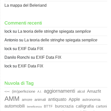
La mappa del Beleriand
Commenti recenti
lock
su
La teoria delle stringhe spiegata
semplice
Antonio
su
La teoria delle stringhe spiegata
semplice
lock
su
EXIF Data FIX
Danilo Ronchi
su
EXIF Data FIX
lock
su
EXIF Data FIX
Nuvola di Tag
aggiornamenti
Amazfit
(im)perfezione
alcol
<><
A.I.
AMM
Apple
antiquato
animali
amore
astronomia
automobili
calligrafia
burocrazia
cartoni
BTTF
beneficenza