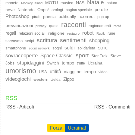
Natale
MOTU
NAS
monete
musica
natura
Monkey Island
perdite
neve
Nintendo
Oops!
orologi
pagina speciale
Photoshop
poesia
politically incorrect
pirati
pop-up
racconti
prevaricazioni
ragionamenti
quote
privacy
rarità
robot
regali
religione
relazioni sociali
rune
restauro
Rubik
scrittura
sentimenti
shopping
sarcasmo
script
soldi
smartphone
sogni
solidarietà
SOTC
social network
sport
Space Classic
sovraccoperte
Steve
Star Trek
stupidaggini
Jobs
Switch
tempo
Ucraina
truffe
umorismo
utilità
viaggi nel tempo
USA
video
videogiochi
western
Zippo
Zelda
RSS
RSS - Articoli
RSS - Commenti
Forza
Ucraina!