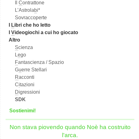
Il
C
ontrattone
L’Astrola
b
i*
Sovraccoperte
I
L
ibri che ho letto
I
V
ideogiochi a cui ho giocato
Altro
S
cienza
L
e
go
F
antascienza / Spazio
G
u
erre Stellari
R
acconti
C
i
tazioni
D
igressioni
SDK
S
o
stienimi!
Non stava piovendo quando Noè ha costruito
l'arca.