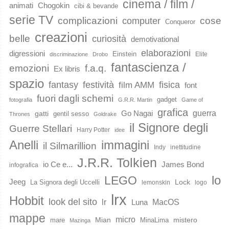
cinema / film /
animati
Chogokin
cibi & bevande
serie TV
complicazioni
cose
computer
Conqueror
creazioni
belle
curiosità
demotivational
elaborazioni
digressioni
Einstein
Elite
discriminazione
Drobo
fantascienza /
emozioni
f.a.q.
Ex libris
spazio
fantasy
festività
fisica
film AMM
font
fuori dagli schemi
gadget
fotografia
G.R.R. Martin
Game of
grafica
guerra
Go Nagai
gatti
gentil sesso
Thrones
Goldrake
il Signore degli
Guerre Stellari
Harry Potter
idee
immagini
Anelli
il Silmarillion
Indy
inettitudine
J.R.R. Tolkien
io Ce e...
James Bond
infografica
lo
LEGO
Jeeg
Lock
La Signora degli Uccelli
lemonskin
logo
lrx
Hobbit
look del sito
lr
MacOS
Luna
mappe
micro
Mian
mistero
mare
MinaLima
Mazinga