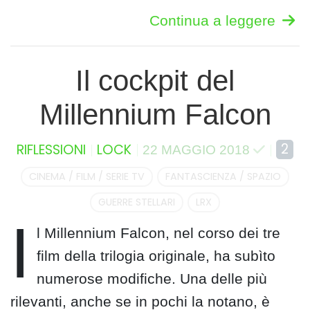
Continua a leggere
Il cockpit del
Millennium Falcon
2
RIFLESSIONI
LOCK
22 MAGGIO 2018
CINEMA / FILM / SERIE TV
FANTASCIENZA / SPAZIO
GUERRE STELLARI
LRX
I
l Millennium Falcon, nel corso dei tre
film della trilogia originale, ha subìto
numerose modifiche. Una delle più
rilevanti, anche se in pochi la notano, è