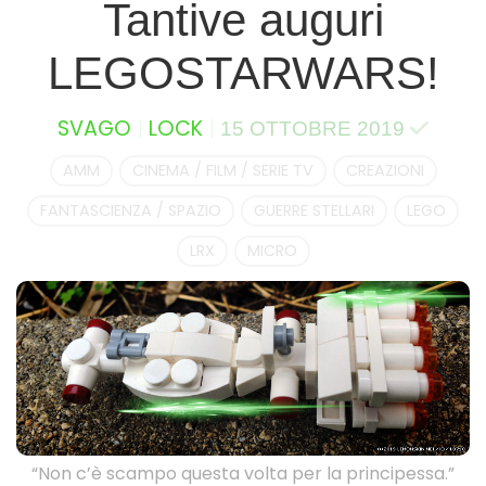
Tantive auguri
LEGOSTARWARS!
SVAGO
LOCK
15 OTTOBRE 2019
AMM
CINEMA / FILM / SERIE TV
CREAZIONI
FANTASCIENZA / SPAZIO
GUERRE STELLARI
LEGO
LRX
MICRO
“Non c’è scampo questa volta per la principessa.”