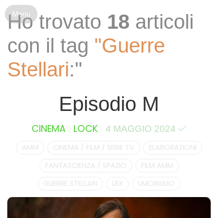
S
Ho trovato
18
articoli
k
i
con il tag
"Guerre
p
t
Stellari
:"
o
c
o
Episodio M
n
t
e
CINEMA
LOCK
4 MAGGIO 2024
n
t
AMM
CINEMA / FILM / SERIE TV
ELABORAZIONI
FANTASCIENZA / SPAZIO
FILM AMM
GUERRE STELLARI
LRX
UMORISMO