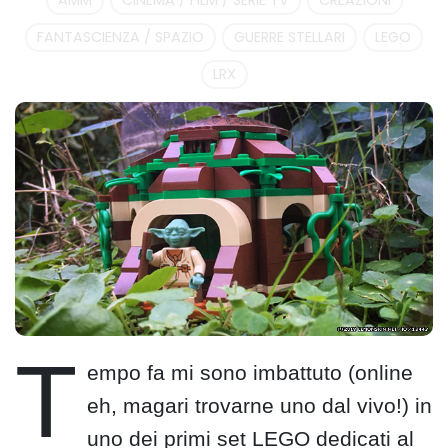
AMM
CINEMA / FILM / SERIE TV
CREAZIONI
FANTASCIENZA / SPAZIO
GUERRE STELLARI
LEGO
LRX
T
empo fa mi sono imbattuto (online
eh, magari trovarne uno dal vivo!) in
uno dei primi set LEGO dedicati al