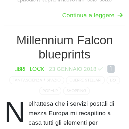
Continua a leggere
Millennium Falcon
blueprints
1
LIBRI
LOCK
23 GENNAIO 2018
FANTASCIENZA / SPAZIO
GUERRE STELLARI
LRX
POP-UP
SHOPPING
N
ell’attesa che i servizi postali di
mezza Europa mi recapitino a
casa tutti gli elementi per