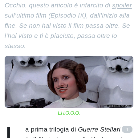
Occhio, questo articolo è infarcito di
spoiler
sull’ultimo film (Episodio IX), dall’inizio alla
fine. Se non hai visto il film passa oltre. Se
l’hai visto e ti è piaciuto, passa oltre lo
stesso.
L.H.O.O.Q
.
a prima trilogia di
Guerre Stellari
1