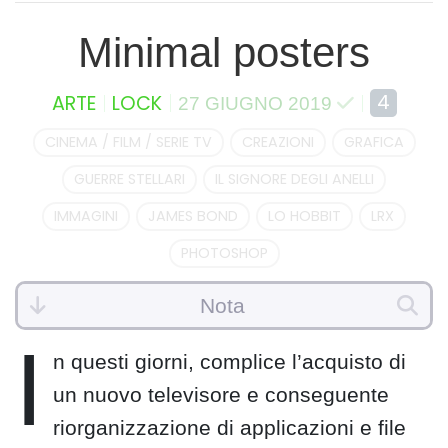
Minimal posters
4
ARTE
LOCK
27 GIUGNO 2019
CINEMA / FILM / SERIE TV
CREAZIONI
GRAFICA
GUERRE STELLARI
IL SIGNORE DEGLI ANELLI
IMMAGINI
JAMES BOND
LO HOBBIT
LRX
PHOTOSHOP
Nota
I
n questi giorni, complice l’acquisto di
un nuovo televisore e conseguente
riorganizzazione di applicazioni e file