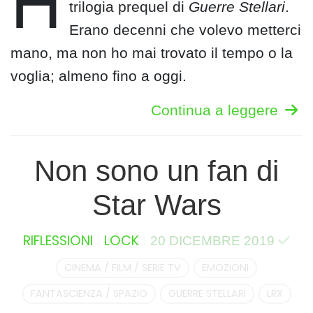
H
trilogia prequel di
Guerre Stellari
.
Erano decenni che volevo metterci
mano, ma non ho mai trovato il tempo o la
voglia; almeno fino a oggi.
Continua a leggere
Non sono un fan di
Star Wars
RIFLESSIONI
LOCK
20 DICEMBRE 2019
CINEMA / FILM / SERIE TV
EMOZIONI
FANTASCIENZA / SPAZIO
GUERRE STELLARI
LRX