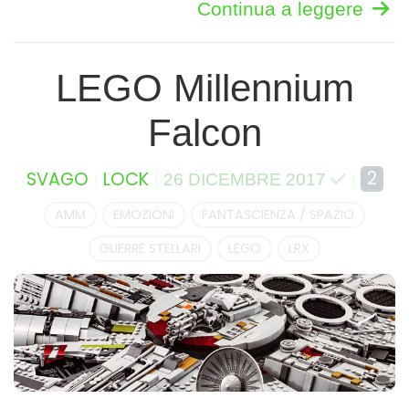
Continua a leggere
LEGO Millennium
Falcon
2
SVAGO
LOCK
26 DICEMBRE 2017
AMM
EMOZIONI
FANTASCIENZA / SPAZIO
GUERRE STELLARI
LEGO
LRX