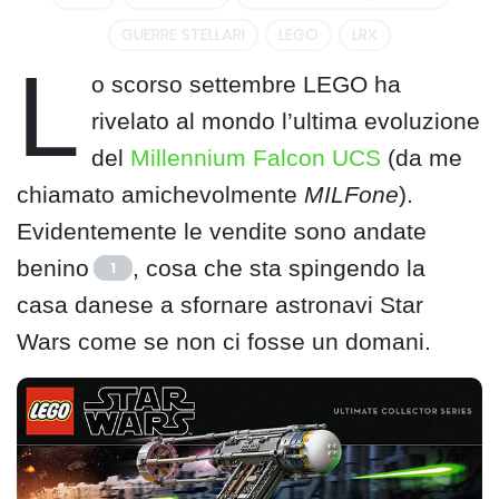
GUERRE STELLARI
LEGO
LRX
L
o scorso settembre LEGO ha
rivelato al mondo l’ultima evoluzione
del
Millennium Falcon UCS
(da me
chiamato amichevolmente
MILFone
).
Evidentemente le vendite sono andate
benino
, cosa che sta spingendo la
1
casa danese a sfornare astronavi Star
Wars come se non ci fosse un domani.