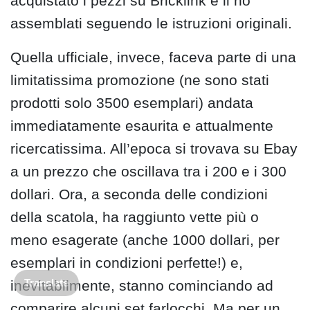
acquistato i pezzi su Bricklink e li ho
assemblati seguendo le istruzioni originali.
Quella ufficiale, invece, faceva parte di una
limitatissima promozione (ne sono stati
prodotti solo 3500 esemplari) andata
immediatamente esaurita e attualmente
ricercatissima. All’epoca si trovava su Ebay
a un prezzo che oscillava tra i 200 e i 300
dollari. Ora, a seconda delle condizioni
della scatola, ha raggiunto vette più o
meno esagerate (anche 1000 dollari, per
esemplari in condizioni perfette!) e,
Translate
inevitabilmente, stanno cominciando ad
comparire alcuni set farlocchi. Ma per un