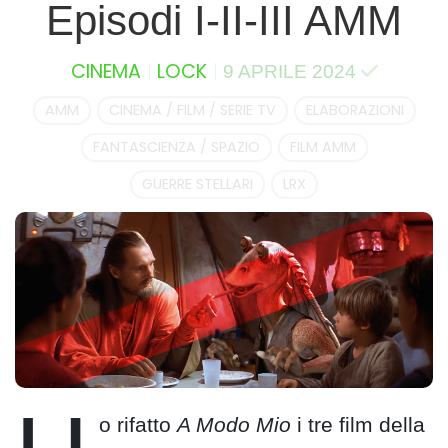
Episodi I-II-III AMM
CINEMA
LOCK
9 APRILE 2024
AMM
CINEMA / FILM / SERIE TV
ELABORAZIONI
FANTASCIENZA / SPAZIO
FILM AMM
GUERRE STELLARI
LRX
o rifatto
A Modo Mio
i tre film della