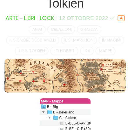
Tolkien
–
ARTE
LIBRI
LOCK
12 OTTOBRE 2022
AMM
CREAZIONI
GRAFICA
IL SIGNORE DEGLI ANELLI
IL SILMARILLION
IMMAGINI
J.R.R. TOLKIEN
LO HOBBIT
LRX
MAPPE