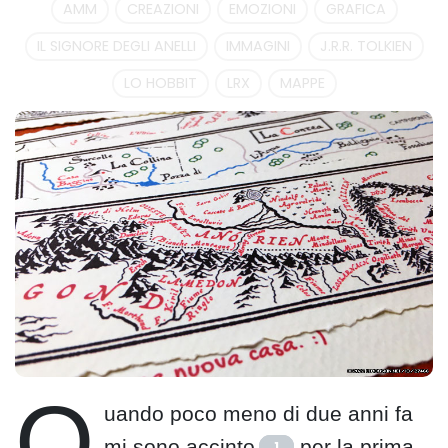
AMM
CREAZIONI
EMOZIONI
GRAFICA
IL SIGNORE DEGLI ANELLI
IMMAGINI
J.R.R. TOLKIEN
LO HOBBIT
LRX
MAPPE
Q
uando poco meno di due anni fa
mi sono accinto
per la prima
1