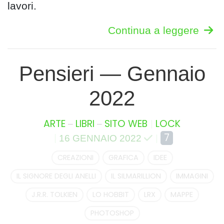
lavori.
Continua a leggere
Pensieri — Gennaio
2022
–
–
ARTE
LIBRI
SITO WEB
LOCK
7
16 GENNAIO 2022
CREAZIONI
GRAFICA
IDEE
IL SIGNORE DEGLI ANELLI
IL SILMARILLION
IMMAGINI
J.R.R. TOLKIEN
LO HOBBIT
LRX
MAPPE
PHOTOSHOP