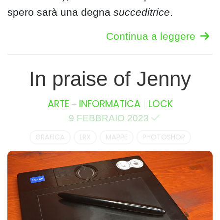
spero sarà una degna
succeditrice
.
Continua a leggere
In praise of Jenny
–
ARTE
INFORMATICA
LOCK
9 FEBBRAIO 2023
GRAFICA
LRX
MAPPE
PHOTOSHOP