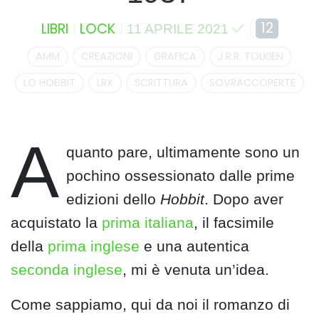
12
LIBRI
LOCK
11 APRILE 2021
AMM
CREAZIONI
GRAFICA
J.R.R. TOLKIEN
LO HOBBIT
LRX
SCRITTURA
SOVRACCOPERTE
A
quanto pare, ultimamente sono un
pochino ossessionato dalle prime
edizioni dello
Hobbit
. Dopo aver
acquistato la
prima italiana
, il facsimile
della
prima inglese
e una autentica
seconda inglese
, mi è venuta un’idea.
Come sappiamo, qui da noi il romanzo di