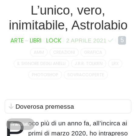
L’unico, vero,
inimitabile, Astrolabio
–
5
ARTE
LIBRI
LOCK
2 APRILE 2021
AMM
CREAZIONI
GRAFICA
IL SIGNORE DEGLI ANELLI
J.R.R. TOLKIEN
LRX
PHOTOSHOP
SOVRACCOPERTE
Doverosa premessa
P
oco più di un anno fa, all’incirca ai
Translate
primi di marzo 2020, ho intrapreso