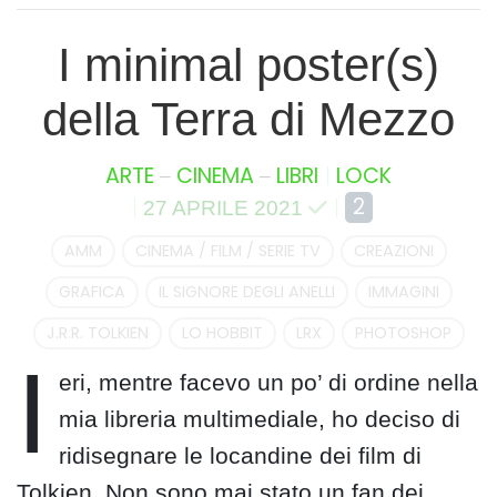
I minimal poster(s)
della Terra di Mezzo
–
–
ARTE
CINEMA
LIBRI
LOCK
2
27 APRILE 2021
AMM
CINEMA / FILM / SERIE TV
CREAZIONI
GRAFICA
IL SIGNORE DEGLI ANELLI
IMMAGINI
J.R.R. TOLKIEN
LO HOBBIT
LRX
PHOTOSHOP
I
eri, mentre facevo un po’ di ordine nella
mia libreria multimediale, ho deciso di
ridisegnare le locandine dei film di
Tolkien. Non sono mai stato un fan dei