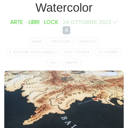
Watercolor
–
ARTE
LIBRI
LOCK
24 OTTOBRE 2022
4
AMM
CREAZIONI
GRAFICA
IL SIGNORE DEGLI ANELLI
J.R.R. TOLKIEN
LO HOBBIT
LRX
MAPPE