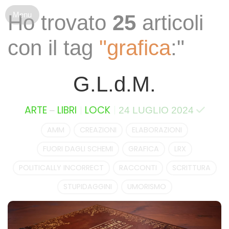
S
Ho trovato
25
articoli
k
i
con il tag
"grafica
:"
p
t
o
G.L.d.M.
c
o
n
–
ARTE
LIBRI
LOCK
24 LUGLIO 2024
t
e
AMM
CREAZIONI
ELABORAZIONI
n
FUORI DAGLI SCHEMI
GRAFICA
LRX
t
POLITICALLY INCORRECT
RACCONTI
SCRITTURA
STUPIDAGGINI
UMORISMO