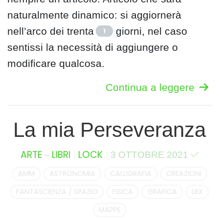
naturalmente dinamico: si aggiornerà
nell’arco dei trenta
giorni, nel caso
1
sentissi la necessità di aggiungere o
modificare qualcosa.
Continua a leggere
La mia Perseveranza
–
ARTE
LIBRI
LOCK
3 OTTOBRE 2021
AMM
ASTRONOMIA
CALLIGRAFIA
CREAZIONI
FANTASCIENZA / SPAZIO
FISICA
GRAFICA
LRX
MAPPE