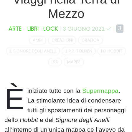
Mezzo
–
3
ARTE
LIBRI
LOCK
3 GIUGNO 2021
AMM
CREAZIONI
GRAFICA
IL SIGNORE DEGLI ANELLI
J.R.R. TOLKIEN
LO HOBBIT
LRX
MAPPE
È
iniziato tutto con la
Supermappa
.
La stimolante idea di condensare
tutti gli spostamenti dei personaggi
dello
Hobbit
e del
Signore degli Anelli
all’interno di un’unica mappa ce l’avevo da