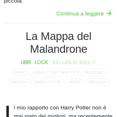
piccola.
Continua a leggere
La Mappa del
Malandrone
LIBRI
LOCK
23 LUGLIO 2021
AMM
CINEMA / FILM / SERIE TV
CREAZIONI
GRAFICA
HARRY POTTER
MAPPE
MINALIMA
I
l mio rapporto con Harry Potter non è
mai stato dei migliori, ma recentemente