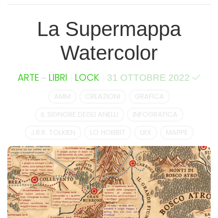
La Supermappa
Watercolor
–
ARTE
LIBRI
LOCK
31 OTTOBRE 2022
AMM
CREAZIONI
GRAFICA
IL SIGNORE DEGLI ANELLI
INFOGRAFICA
J.R.R. TOLKIEN
LO HOBBIT
LRX
MAPPE