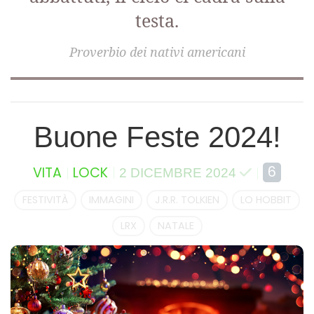
testa.
Proverbio dei nativi americani
Buone Feste 2024!
6
VITA
LOCK
2 DICEMBRE 2024
FESTIVITÀ
IMMAGINI
J.R.R. TOLKIEN
LO HOBBIT
LRX
NATALE