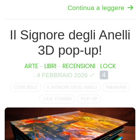
Continua a leggere
Il Signore degli Anelli
3D pop-up!
–
–
ARTE
LIBRI
RECENSIONI
LOCK
4
4 FEBBRAIO 2026
COSE BELLE
IL SIGNORE DEGLI ANELLI
IMMAGINI
J.R.R. TOLKIEN
POP-UP