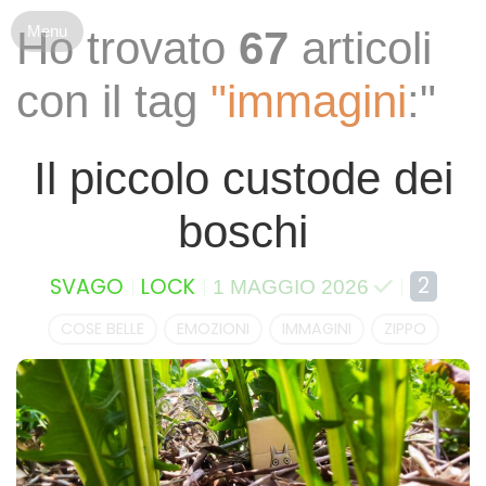
S
Ho trovato
67
articoli
k
i
con il tag
"immagini
:"
p
t
o
Il piccolo custode dei
c
o
boschi
n
t
e
2
SVAGO
LOCK
1 MAGGIO 2026
n
t
COSE BELLE
EMOZIONI
IMMAGINI
ZIPPO