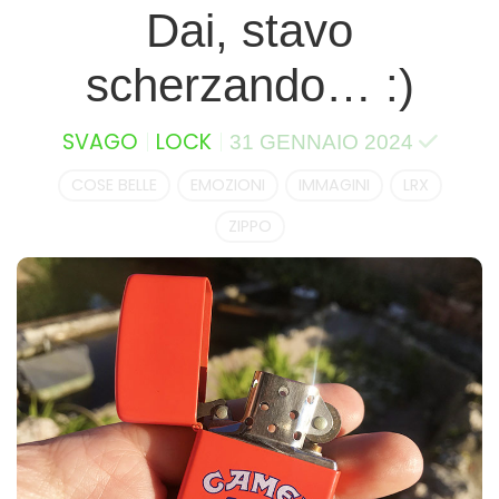
Dai, stavo
scherzando… :)
SVAGO
LOCK
31 GENNAIO 2024
COSE BELLE
EMOZIONI
IMMAGINI
LRX
ZIPPO