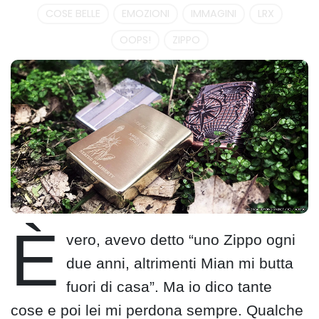
COSE BELLE
EMOZIONI
IMMAGINI
LRX
OOPS!
ZIPPO
È
vero, avevo detto “uno Zippo ogni
due anni, altrimenti Mian mi butta
fuori di casa”. Ma io dico tante
cose e poi lei mi perdona sempre. Qualche