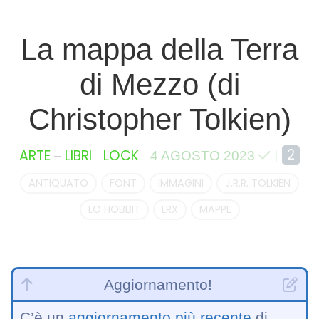
La mappa della Terra
di Mezzo (di
Christopher Tolkien)
–
2
ARTE
LIBRI
LOCK
4 AGOSTO 2023
ANTIQUATO
FONT
IMMAGINI
J.R.R. TOLKIEN
LO HOBBIT
LRX
MAPPE
Aggiornamento!
C’è un
aggiornamento più recente
di