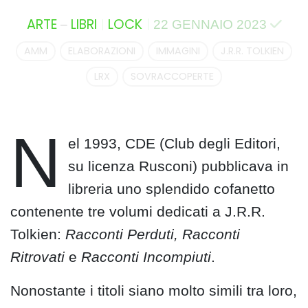
–
ARTE
LIBRI
LOCK
22 GENNAIO 2023
AMM
ELABORAZIONI
IMMAGINI
J.R.R. TOLKIEN
LRX
SOVRACCOPERTE
N
el 1993, CDE (Club degli Editori,
su licenza Rusconi) pubblicava in
libreria uno splendido cofanetto
contenente tre volumi dedicati a J.R.R.
Tolkien:
Racconti Perduti,
Racconti
Ritrovati
e
Racconti Incompiuti
.
Nonostante i titoli siano molto simili tra loro,