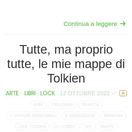
Continua a leggere
Tutte, ma proprio
tutte, le mie mappe di
Tolkien
–
ARTE
LIBRI
LOCK
12 OTTOBRE 2022
AMM
CREAZIONI
GRAFICA
IL SIGNORE DEGLI ANELLI
IL SILMARILLION
IMMAGINI
J.R.R. TOLKIEN
LO HOBBIT
LRX
MAPPE