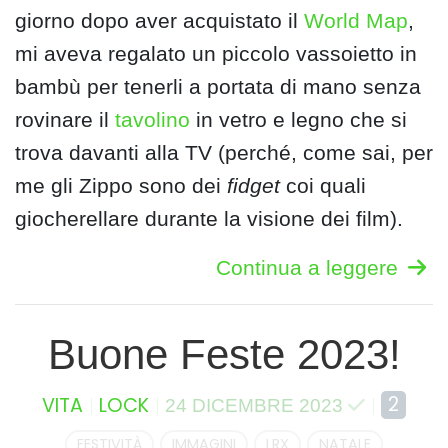
giorno dopo aver acquistato il
World Map
,
mi aveva regalato un piccolo vassoietto in
bambù per tenerli a portata di mano senza
rovinare il
tavolino
in vetro e legno che si
trova davanti alla TV (perché, come sai, per
me gli Zippo sono dei
fidget
coi quali
giocherellare durante la visione dei film).
Continua a leggere
Buone Feste 2023!
2
VITA
LOCK
24 DICEMBRE 2023
FESTIVITÀ
IMMAGINI
LRX
NATALE