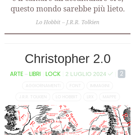
questo mondo sarebbe più lieto.
Lo Hobbit – J.R.R. Tolkien
Christopher 2.0
–
2
ARTE
LIBRI
LOCK
2 LUGLIO 2024
AGGIORNAMENTI
FONT
IMMAGINI
J.R.R. TOLKIEN
LO HOBBIT
LRX
MAPPE