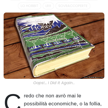
LO HOBBIT
LRX
SOVRACCOPERTE
Oops!… I Did It Again
…
C
redo che non avrò mai le
possibilità economiche, o la follia,