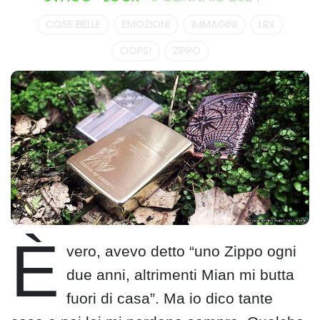
COSE BELLE
EMOZIONI
IMMAGINI
LRX
OOPS!
ZIPPO
È
vero, avevo detto “uno Zippo ogni
due anni, altrimenti Mian mi butta
fuori di casa”. Ma io dico tante