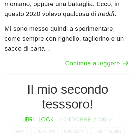
montano, oppure una battaglia. Ecco, in
questo 2020 volevo qualcosa di
treddì
.
Mi sono messo quindi a sperimentare,
come sempre con righello, taglierino e un
sacco di carta…
Continua a leggere
Il mio secondo
tesssoro!
LIBRI
LOCK
9 OTTOBRE 2020
AMM
CREAZIONI
EMOZIONI
J.R.R. TOLKIEN