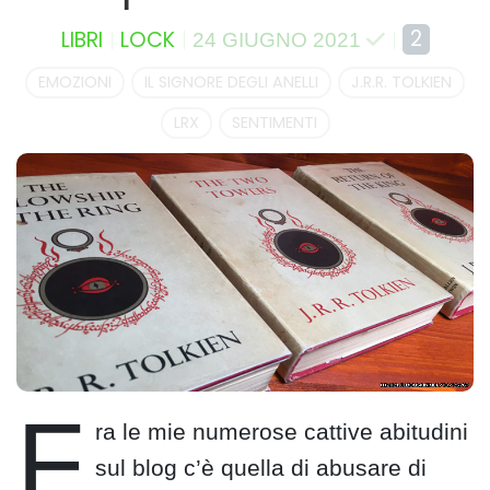
2
LIBRI
LOCK
24 GIUGNO 2021
EMOZIONI
IL SIGNORE DEGLI ANELLI
J.R.R. TOLKIEN
LRX
SENTIMENTI
F
ra le mie numerose cattive abitudini
sul blog c’è quella di abusare di