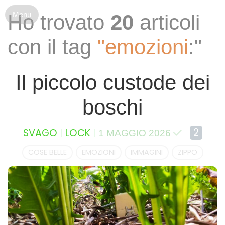
S
Ho trovato
20
articoli
k
i
con il tag
"emozioni
:"
p
t
o
Il piccolo custode dei
c
o
boschi
n
t
e
2
SVAGO
LOCK
1 MAGGIO 2026
n
t
COSE BELLE
EMOZIONI
IMMAGINI
ZIPPO