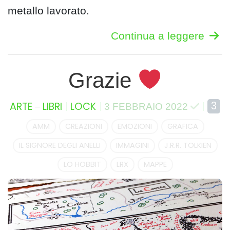
metallo lavorato.
Continua a leggere
Grazie
–
3
ARTE
LIBRI
LOCK
3 FEBBRAIO 2022
AMM
CREAZIONI
EMOZIONI
GRAFICA
IL SIGNORE DEGLI ANELLI
IMMAGINI
J.R.R. TOLKIEN
LO HOBBIT
LRX
MAPPE