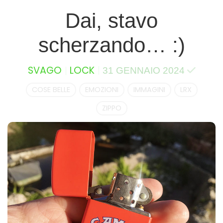
Dai, stavo
scherzando… :)
SVAGO
LOCK
31 GENNAIO 2024
COSE BELLE
EMOZIONI
IMMAGINI
LRX
ZIPPO