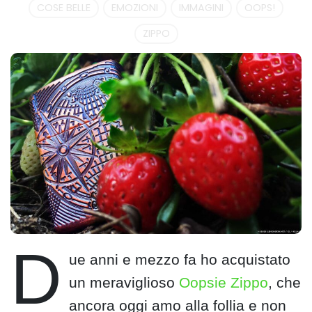
COSE BELLE
EMOZIONI
IMMAGINI
OOPS!
ZIPPO
D
ue anni e mezzo fa ho acquistato
un meraviglioso
Oopsie Zippo
, che
ancora oggi amo alla follia e non