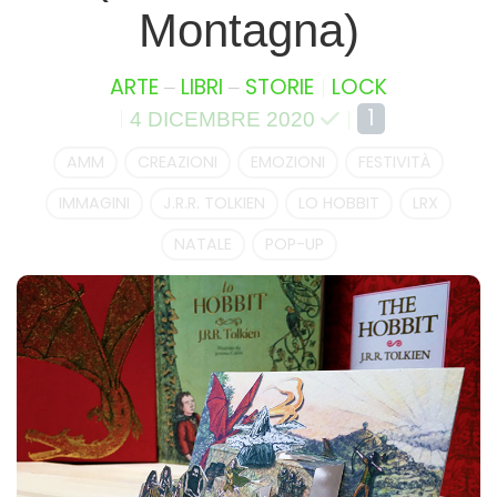
Montagna)
–
–
ARTE
LIBRI
STORIE
LOCK
1
4 DICEMBRE 2020
AMM
CREAZIONI
EMOZIONI
FESTIVITÀ
IMMAGINI
J.R.R. TOLKIEN
LO HOBBIT
LRX
NATALE
POP-UP