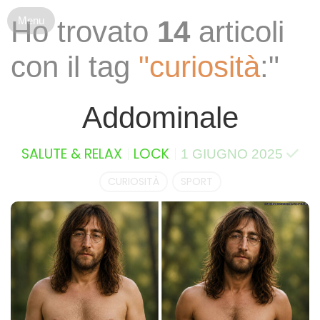
S
Ho trovato
14
articoli
k
i
con il tag
"curiosità
:"
p
t
o
Addominale
c
o
n
SALUTE & RELAX
LOCK
1 GIUGNO 2025
t
e
CURIOSITÀ
SPORT
n
t