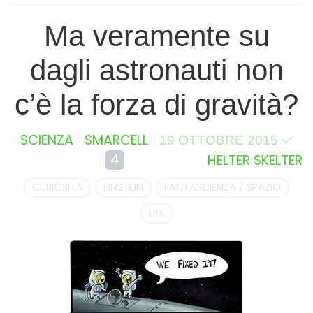
Ma veramente su
dagli astronauti non
c’è la forza di gravità?
SCIENZA
SMARCELL
19 OTTOBRE 2015
4
HELTER SKELTER
CURIOSITÀ
EINSTEIN
FANTASCIENZA / SPAZIO
LRX