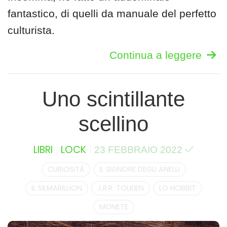
fantastico, di quelli da manuale del perfetto
culturista.
Continua a leggere
Uno scintillante
scellino
LIBRI
LOCK
23 FEBBRAIO 2022
CURIOSITÀ
IL SIGNORE DEGLI ANELLI
IL SILMARILLION
J.R.R. TOLKIEN
LO HOBBIT
MONETE