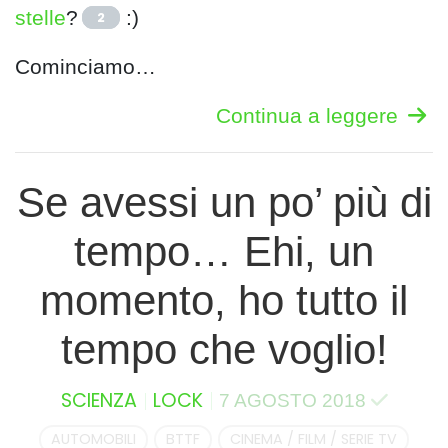
stelle
?
:)
2
Cominciamo…
Continua a leggere
Se avessi un po’ più di
tempo… Ehi, un
momento, ho tutto il
tempo che voglio!
SCIENZA
LOCK
7 AGOSTO 2018
AUTOMOBILI
BTTF
CINEMA / FILM / SERIE TV