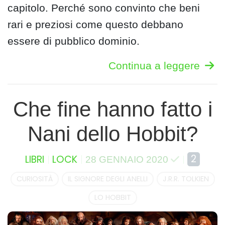
capitolo. Perché sono convinto che beni
rari e preziosi come questo debbano
essere di pubblico dominio.
Continua a leggere
Che fine hanno fatto i
Nani dello Hobbit?
2
LIBRI
LOCK
28 GENNAIO 2020
CURIOSITÀ
IL SIGNORE DEGLI ANELLI
J.R.R. TOLKIEN
LO HOBBIT