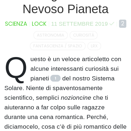
Nevoso Pianeta
2
SCIENZA
LOCK
11 SETTEMBRE 2019
ASTRONOMIA
CURIOSITÀ
FANTASCIENZA / SPAZIO
LRX
Q
uesto è un veloce articoletto con
alcune interessanti curiosità sui
pianeti
del nostro Sistema
1
Solare. Niente di spaventosamente
scientifico, semplici
nozioncine
che ti
aiuteranno a far colpo sulle ragazze
durante una cena romantica. Perché,
diciamocelo, cosa c’è di più romantico delle