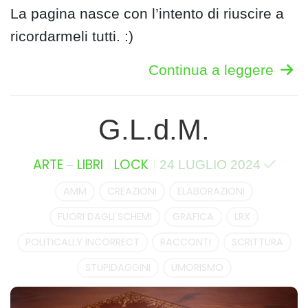
La pagina nasce con l’intento di riuscire a
ricordarmeli tutti. :)
Continua a leggere
G.L.d.M.
–
ARTE
LIBRI
LOCK
24 LUGLIO 2024
AMM
CREAZIONI
ELABORAZIONI
FUORI DAGLI SCHEMI
GRAFICA
LRX
POLITICALLY INCORRECT
RACCONTI
SCRITTURA
STUPIDAGGINI
UMORISMO