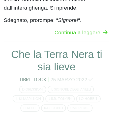
dall’intera ghenga. Si riprende.
Sdegnato, prorompe: “
Signore!
“.
Continua a leggere
Che la Terra Nera ti
sia lieve
LIBRI
LOCK
25 MARZO 2022
DIGRESSIONI
IL SIGNORE DEGLI ANELLI
IL SILMARILLION
J.R.R. TOLKIEN
LO HOBBIT
PERDITE
RACCONTI
UMORISMO