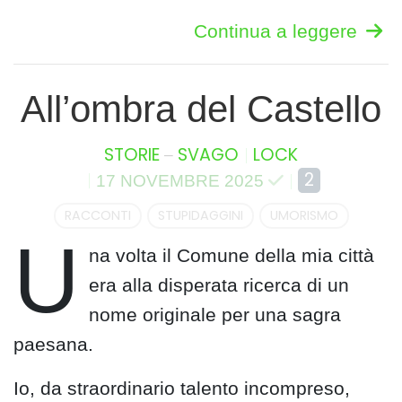
Continua a leggere
All’ombra del Castello
–
STORIE
SVAGO
LOCK
2
17 NOVEMBRE 2025
RACCONTI
STUPIDAGGINI
UMORISMO
U
na volta il Comune della mia città
era alla disperata ricerca di un
nome originale per una sagra
paesana.
Io, da straordinario talento incompreso,