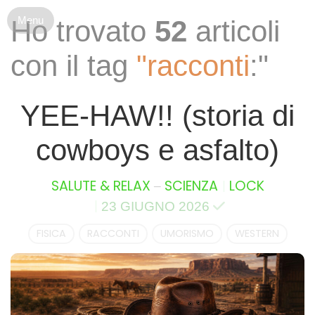
S
Ho trovato
52
articoli
k
i
con il tag
"racconti
:"
p
t
o
YEE-HAW!! (storia di
c
o
cowboys e asfalto)
n
t
e
–
SALUTE & RELAX
SCIENZA
LOCK
n
23 GIUGNO 2026
t
FISICA
RACCONTI
UMORISMO
WESTERN