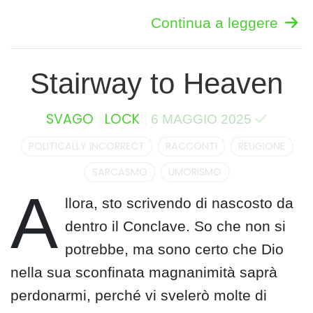
Continua a leggere
Stairway to Heaven
SVAGO
LOCK
6 MAGGIO 2025
POLITICALLY INCORRECT
RACCONTI
RELIGIONE
SARCASMO
UMORISMO
A
llora, sto scrivendo di nascosto da
dentro il Conclave. So che non si
potrebbe, ma sono certo che Dio
nella sua sconfinata magnanimità saprà
perdonarmi, perché vi svelerò molte di