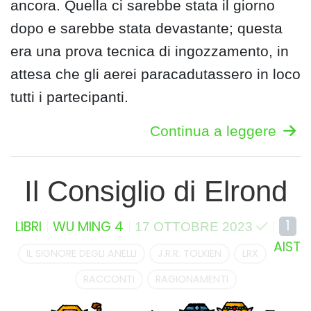
ancora. Quella ci sarebbe stata il giorno
dopo e sarebbe stata devastante; questa
era una prova tecnica di ingozzamento, in
attesa che gli aerei paracadutassero in loco
tutti i partecipanti.
Continua a leggere
Il Consiglio di Elrond
1
LIBRI
WU MING 4
17 OTTOBRE 2023
AIST
IL SIGNORE DEGLI ANELLI
J.R.R. TOLKIEN
LRX
RACCONTI
RAGIONAMENTI