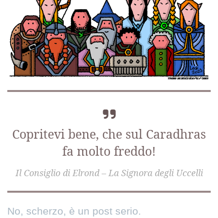
Copritevi bene, che sul Caradhras
fa molto freddo!
Il Consiglio di Elrond – La Signora degli Uccelli
No, scherzo, è un post serio.