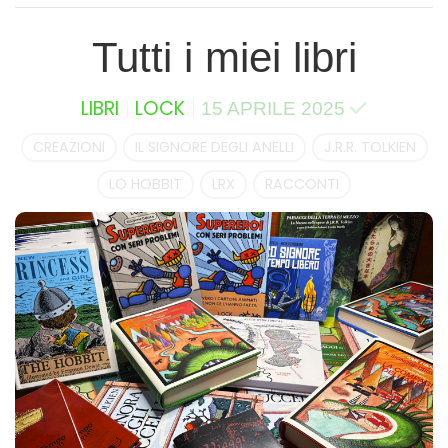
Tutti i miei libri
LIBRI
LOCK
15 APRILE 2025
CREAZIONI
IL SIGNORE DEGLI ANELLI
J.R.R. TOLKIEN
LO HOBBIT
LRX
RACCONTI