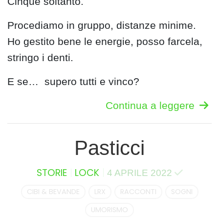
Cinque soltanto.
Procediamo in gruppo, distanze minime.
Ho gestito bene le energie, posso farcela,
stringo i denti.
E se… supero tutti e vinco?
Continua a leggere
Pasticci
STORIE
LOCK
4 APRILE 2022
CIBI & BEVANDE
LRX
RACCONTI
SOGNI
UMORISMO