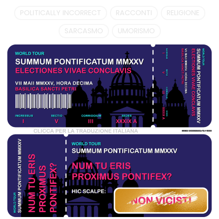
POLITICALLY INCORRECT
RACCONTI
RELIGIONE
SARCASMO
UMORISMO