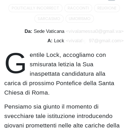
POLITICALLY INCORRECT
RACCONTI
RELIGIONE
SARCASMO
UMORISMO
Da:
Sede Vaticana
<vivalamessa0@gmail.va>
A:
Lock
<vivala
figa
97@gmail.com>
G
entile Lock, accogliamo con
smisurata letizia la Sua
inaspettata candidatura alla
carica di prossimo Pontefice della Santa
Chiesa di Roma.
Pensiamo sia giunto il momento di
svecchiare tale istituzione introducendo
giovani promettenti nelle alte cariche della