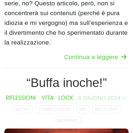
serie, no? Questo articolo, però, non si
concentrerà sui contenuti (perché è pura
idiozia e mi vergogno) ma sull’esperienza e
il divertimento che ho sperimentato durante
la realizzazione.
Continua a leggere
“Buffa inoche!”
–
RIFLESSIONI
VITA
LOCK
6 GIUGNO 2024
ALCOL
COMPLICAZIONI
LRX
RACCONTI
UMORISMO