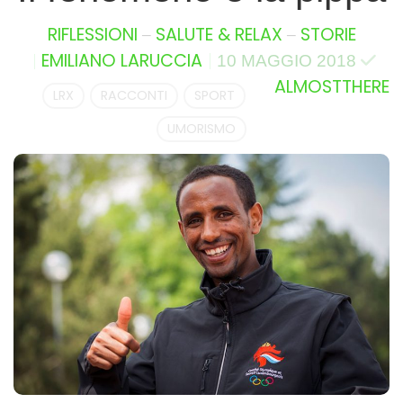
–
–
RIFLESSIONI
SALUTE & RELAX
STORIE
EMILIANO LARUCCIA
10 MAGGIO 2018
ALMOSTTHERE
LRX
RACCONTI
SPORT
UMORISMO