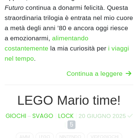
Futuro
continua a donarmi felicità. Questa
straordinaria trilogia è entrata nel mio cuore
a metà degli anni ’80 e ancora oggi riesce
a emozionarmi,
alimentando
costantemente
la mia curiosità per
i viaggi
nel tempo
.
Continua a leggere
LEGO Mario time!
–
GIOCHI
SVAGO
LOCK
20 GIUGNO 2025
5
AMM
LEGO
NINTENDO
VIDEOGIOCHI