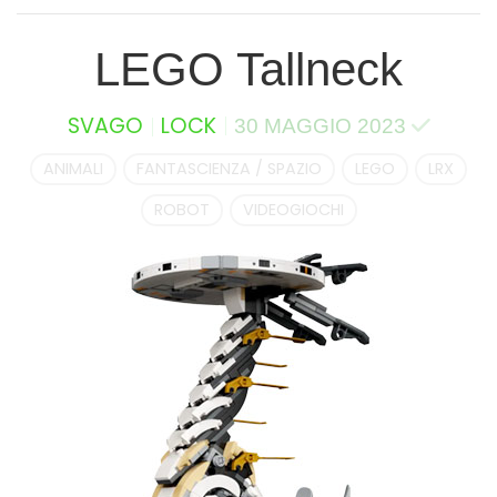
LEGO Tallneck
SVAGO
LOCK
30 MAGGIO 2023
ANIMALI
FANTASCIENZA / SPAZIO
LEGO
LRX
ROBOT
VIDEOGIOCHI