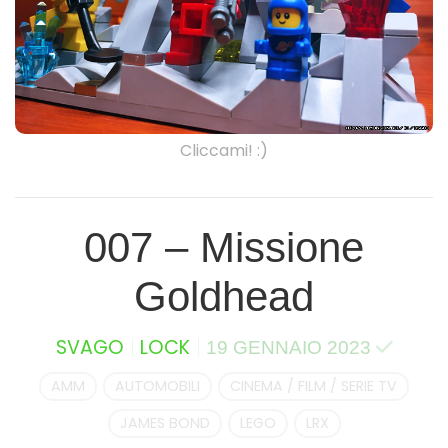
Cliccami! :)
007 – Missione
Goldhead
SVAGO
LOCK
19 GENNAIO 2023
AMM
AUTOMOBILI
CINEMA / FILM / SERIE TV
JAMES BOND
LEGO
LRX