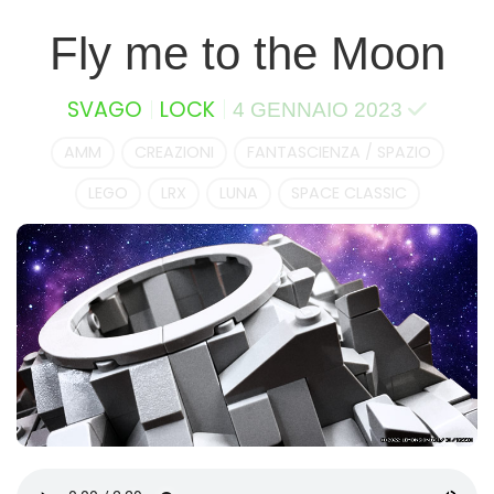
Fly me to the Moon
SVAGO
LOCK
4 GENNAIO 2023
AMM
CREAZIONI
FANTASCIENZA / SPAZIO
LEGO
LRX
LUNA
SPACE CLASSIC