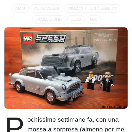
AMM
AUTOMOBILI
CINEMA / FILM / SERIE TV
JAMES BOND
LEGO
LRX
P
ochissime settimane fa, con una
mossa a sorpresa (almeno per me