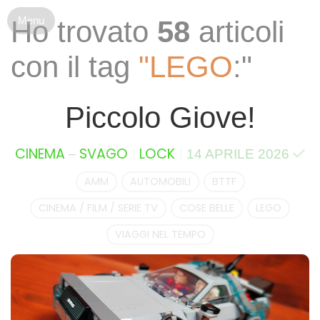
S
Ho trovato
58
articoli
k
i
con il tag
"LEGO
:"
p
t
o
Piccolo Giove!
c
o
n
–
CINEMA
SVAGO
LOCK
14 APRILE 2026
t
e
AMM
AUTOMOBILI
BTTF
n
CINEMA / FILM / SERIE TV
COSE BELLE
LEGO
t
VIAGGI NEL TEMPO