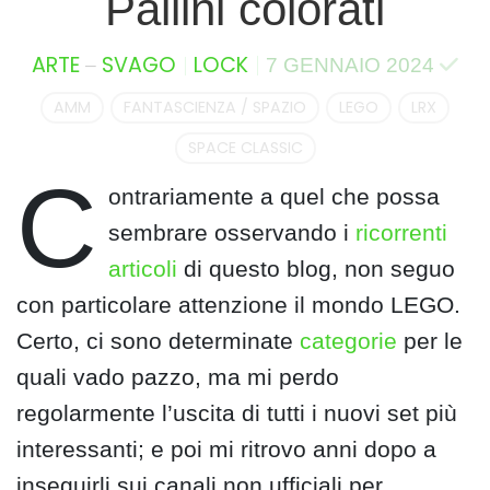
Pallini colorati
–
ARTE
SVAGO
LOCK
7 GENNAIO 2024
AMM
FANTASCIENZA / SPAZIO
LEGO
LRX
SPACE CLASSIC
C
ontrariamente a quel che possa
sembrare osservando i
ricorrenti
articoli
di questo blog, non seguo
con particolare attenzione il mondo LEGO.
Certo, ci sono determinate
categorie
per le
quali vado pazzo, ma mi perdo
regolarmente l’uscita di tutti i nuovi set più
interessanti; e poi mi ritrovo anni dopo a
inseguirli sui canali non ufficiali per