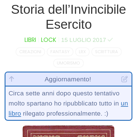
Storia dell’Invincibile
Esercito
LIBRI
LOCK
15 LUGLIO 2017
CREAZIONI
FANTASY
LRX
SCRITTURA
UMORISMO
Aggiornamento!
Circa sette anni dopo questo tentativo
molto spartano ho ripubblicato tutto in
un
libro
rilegato professionalmente. :)