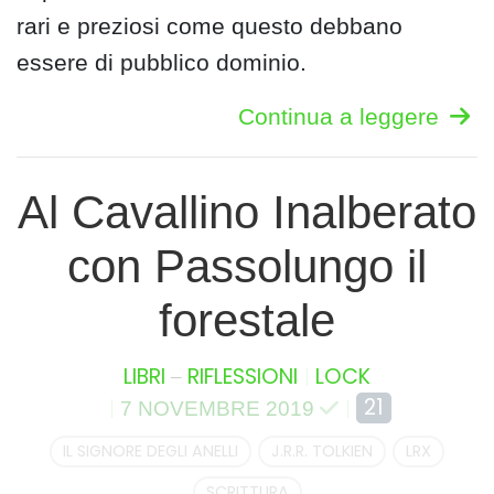
rari e preziosi come questo debbano
essere di pubblico dominio.
Continua a leggere
Al Cavallino Inalberato
con Passolungo il
forestale
–
LIBRI
RIFLESSIONI
LOCK
21
7 NOVEMBRE 2019
IL SIGNORE DEGLI ANELLI
J.R.R. TOLKIEN
LRX
SCRITTURA