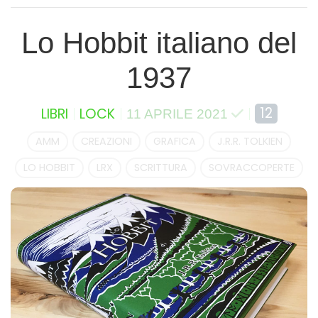
Lo Hobbit italiano del
1937
12
LIBRI
LOCK
11 APRILE 2021
AMM
CREAZIONI
GRAFICA
J.R.R. TOLKIEN
LO HOBBIT
LRX
SCRITTURA
SOVRACCOPERTE