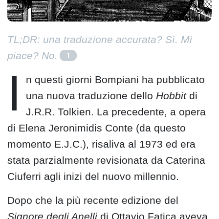
TL;DR: una traduzione accurata? Sì. Mi
piace? No.
1
I
n questi giorni Bompiani ha pubblicato
una nuova traduzione dello
Hobbit
di
J.R.R. Tolkien. La precedente, a opera
di Elena Jeronimidis Conte (da questo
momento E.J.C.), risaliva al 1973 ed era
stata parzialmente revisionata da Caterina
Ciuferri agli inizi del nuovo millennio.
Dopo che la più recente edizione del
Signore degli Anelli
di Ottavio Fatica aveva