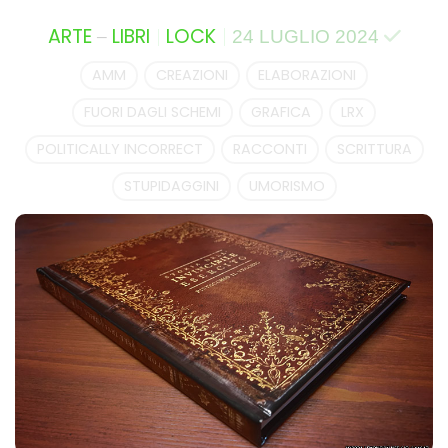
–
ARTE
LIBRI
LOCK
24 LUGLIO 2024
AMM
CREAZIONI
ELABORAZIONI
FUORI DAGLI SCHEMI
GRAFICA
LRX
POLITICALLY INCORRECT
RACCONTI
SCRITTURA
STUPIDAGGINI
UMORISMO