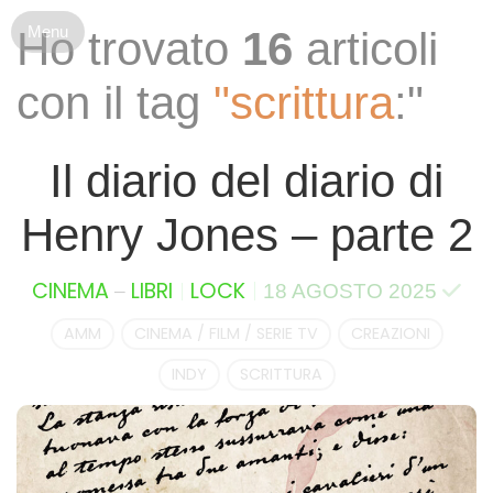
S
Ho trovato
16
articoli
k
i
con il tag
"scrittura
:"
p
t
o
Il diario del diario di
c
o
Henry Jones – parte 2
n
t
e
–
CINEMA
LIBRI
LOCK
18 AGOSTO 2025
n
t
AMM
CINEMA / FILM / SERIE TV
CREAZIONI
INDY
SCRITTURA