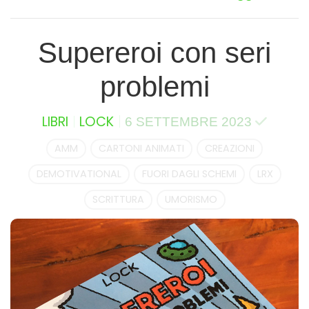
Supereroi con seri
problemi
LIBRI
LOCK
6 SETTEMBRE 2023
AMM
CARTONI ANIMATI
CREAZIONI
DEMOTIVATIONAL
FUORI DAGLI SCHEMI
LRX
SCRITTURA
UMORISMO