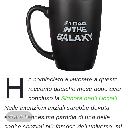
H
o cominciato a lavorare a questo
racconto qualche mese dopo aver
concluso la
Signora degli Uccelli
.
Nelle intenzioni iniziali sarebbe dovuta
essere l’ennesima parodia di una delle
Translate
saghe spaziali più famose dell’universo: mi