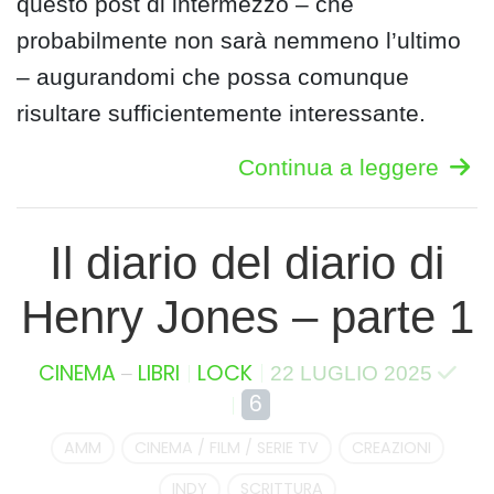
questo post di intermezzo – che
probabilmente non sarà nemmeno l’ultimo
– augurandomi che possa comunque
risultare sufficientemente interessante.
Continua a leggere
Il diario del diario di
Henry Jones – parte 1
–
CINEMA
LIBRI
LOCK
22 LUGLIO 2025
6
AMM
CINEMA / FILM / SERIE TV
CREAZIONI
INDY
SCRITTURA