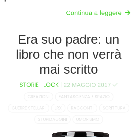
Continua a leggere
Era suo padre: un
libro che non verrà
mai scritto
STORIE
LOCK
22 MAGGIO 2017
CREAZIONI
FANTASCIENZA / SPAZIO
GUERRE STELLARI
LRX
RACCONTI
SCRITTURA
STUPIDAGGINI
UMORISMO