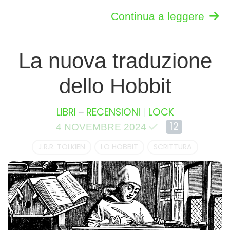
Continua a leggere
La nuova traduzione
dello Hobbit
–
LIBRI
RECENSIONI
LOCK
12
4 NOVEMBRE 2024
J.R.R. TOLKIEN
LO HOBBIT
SCRITTURA