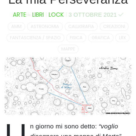
–
ARTE
LIBRI
LOCK
3 OTTOBRE 2021
AMM
ASTRONOMIA
CALLIGRAFIA
CREAZIONI
FANTASCIENZA / SPAZIO
FISICA
GRAFICA
LRX
MAPPE
U
n giorno mi sono detto:
“voglio