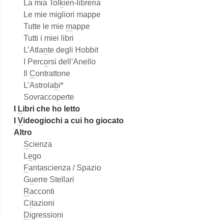
La mia Tol
k
ien-libreria
Le mie migliori mappe
Tutte le mie
m
appe
Tutti i miei libri
L’Atla
n
te degli Hobbit
I Perc
o
rsi dell’Anello
Il
C
ontrattone
L’Astrola
b
i*
Sovraccoperte
I
L
ibri che ho letto
I
V
ideogiochi a cui ho giocato
Altro
S
cienza
L
e
go
F
antascienza / Spazio
G
u
erre Stellari
R
acconti
C
i
tazioni
D
igressioni