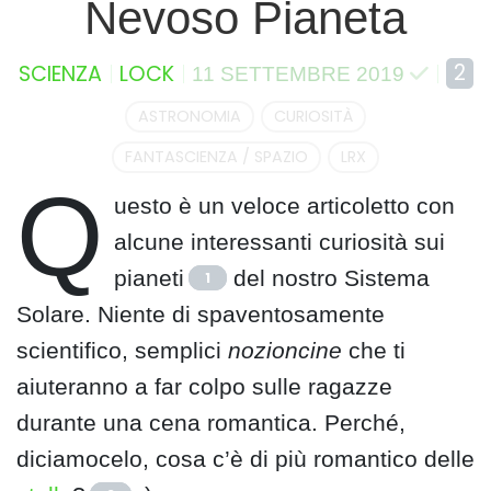
Nevoso Pianeta
2
SCIENZA
LOCK
11 SETTEMBRE 2019
ASTRONOMIA
CURIOSITÀ
FANTASCIENZA / SPAZIO
LRX
Q
uesto è un veloce articoletto con
alcune interessanti curiosità sui
pianeti
del nostro Sistema
1
Solare. Niente di spaventosamente
scientifico, semplici
nozioncine
che ti
aiuteranno a far colpo sulle ragazze
durante una cena romantica. Perché,
diciamocelo, cosa c’è di più romantico delle