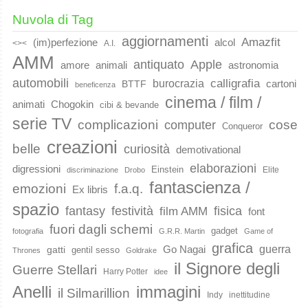
Nuvola di Tag
aggiornamenti
Amazfit
(im)perfezione
alcol
<><
A.I.
AMM
Apple
antiquato
animali
amore
astronomia
automobili
calligrafia
burocrazia
cartoni
BTTF
beneficenza
cinema / film /
animati
Chogokin
cibi & bevande
serie TV
complicazioni
cose
computer
Conqueror
creazioni
belle
curiosità
demotivational
elaborazioni
digressioni
Einstein
Elite
discriminazione
Drobo
fantascienza /
emozioni
f.a.q.
Ex libris
spazio
fantasy
festività
fisica
film AMM
font
fuori dagli schemi
gadget
fotografia
G.R.R. Martin
Game of
grafica
guerra
Go Nagai
gatti
gentil sesso
Thrones
Goldrake
il Signore degli
Guerre Stellari
Harry Potter
idee
immagini
Anelli
il Silmarillion
Indy
inettitudine