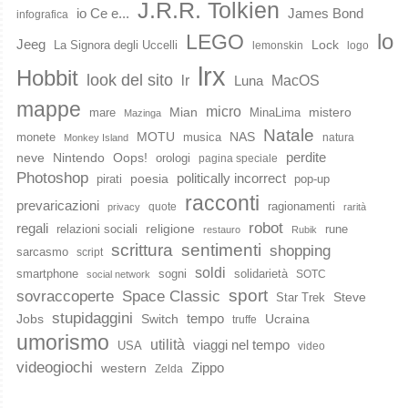
J.R.R. Tolkien
io Ce e...
James Bond
infografica
lo
LEGO
Jeeg
Lock
La Signora degli Uccelli
lemonskin
logo
lrx
Hobbit
look del sito
lr
MacOS
Luna
mappe
micro
Mian
mistero
mare
MinaLima
Mazinga
Natale
MOTU
NAS
monete
musica
natura
Monkey Island
perdite
neve
Nintendo
Oops!
orologi
pagina speciale
Photoshop
poesia
politically incorrect
pirati
pop-up
racconti
prevaricazioni
ragionamenti
quote
privacy
rarità
robot
regali
religione
relazioni sociali
rune
restauro
Rubik
scrittura
sentimenti
shopping
sarcasmo
script
soldi
smartphone
sogni
solidarietà
SOTC
social network
sport
Space Classic
sovraccoperte
Steve
Star Trek
stupidaggini
Jobs
Switch
tempo
Ucraina
truffe
umorismo
utilità
viaggi nel tempo
USA
video
videogiochi
western
Zippo
Zelda