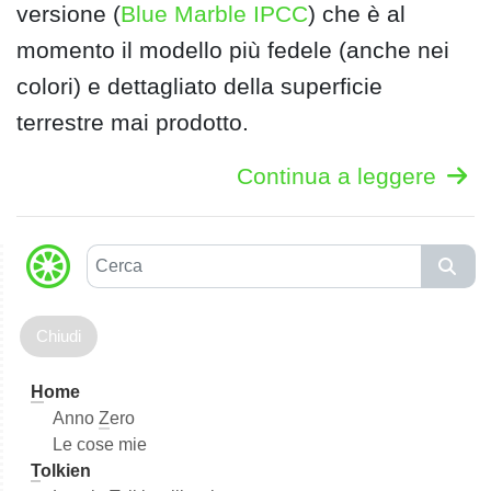
versione (
Blue Marble IPCC
) che è al
momento il modello più fedele (anche nei
colori) e dettagliato della superficie
terrestre mai prodotto.
Continua a leggere
C
e
r
c
a
H
ome
Anno
Z
ero
Le cose mie
T
olkien