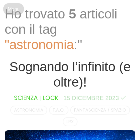
S
Ho trovato
5
articoli
k
i
con il tag
p
t
"astronomia
:"
o
c
o
Sognando l’infinito (e
n
t
oltre)!
e
n
t
SCIENZA
LOCK
15 DICEMBRE 2023
ASTRONOMIA
F.A.Q.
FANTASCIENZA / SPAZIO
LRX