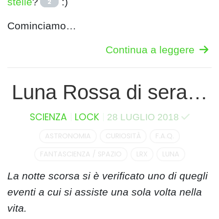
stelle
?
:)
2
Cominciamo…
Continua a leggere
Luna Rossa di sera…
SCIENZA
LOCK
28 LUGLIO 2018
ASTRONOMIA
CURIOSITÀ
F.A.Q.
FANTASCIENZA / SPAZIO
LRX
LUNA
La notte scorsa si è verificato uno di quegli
eventi a cui si assiste una sola volta nella
vita.