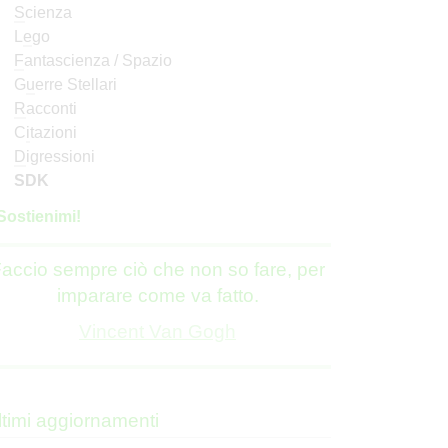
S
cienza
L
e
go
F
antascienza / Spazio
G
u
erre Stellari
R
acconti
C
i
tazioni
D
igressioni
SDK
S
o
stienimi!
accio sempre ciò che non so fare, per
imparare come va fatto.
Vincent Van Gogh
ltimi aggiornamenti