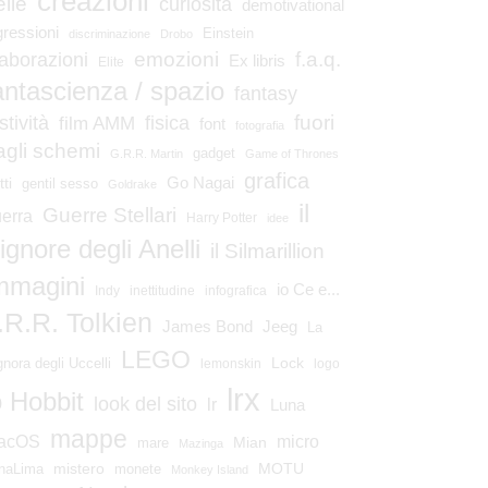
creazioni
elle
curiosità
demotivational
gressioni
Einstein
discriminazione
Drobo
emozioni
laborazioni
f.a.q.
Ex libris
Elite
antascienza / spazio
fantasy
fuori
stività
fisica
film AMM
font
fotografia
agli schemi
gadget
G.R.R. Martin
Game of Thrones
grafica
Go Nagai
tti
gentil sesso
Goldrake
il
Guerre Stellari
erra
Harry Potter
idee
ignore degli Anelli
il Silmarillion
mmagini
io Ce e...
Indy
inettitudine
infografica
.R.R. Tolkien
James Bond
Jeeg
La
LEGO
Lock
gnora degli Uccelli
lemonskin
logo
lrx
o Hobbit
look del sito
lr
Luna
mappe
micro
acOS
Mian
mare
Mazinga
mistero
MOTU
naLima
monete
Monkey Island