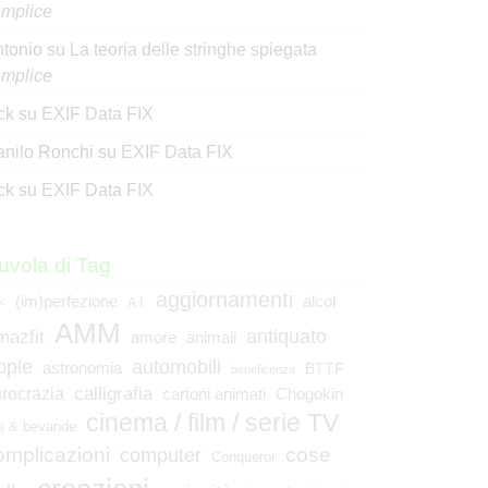
mplice
tonio
su
La teoria delle stringhe spiegata
mplice
ck
su
EXIF Data FIX
nilo Ronchi
su
EXIF Data FIX
ck
su
EXIF Data FIX
uvola di Tag
aggiornamenti
(im)perfezione
alcol
<
A.I.
AMM
mazfit
antiquato
animali
amore
pple
automobili
astronomia
BTTF
beneficenza
calligrafia
rocrazia
cartoni animati
Chogokin
cinema / film / serie TV
bi & bevande
omplicazioni
cose
computer
Conqueror