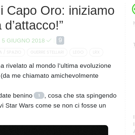
i Capo Oro: iniziamo
C
e
 d’attacco!”
r
c
a
9
5 GIUGNO 2018
 / SPAZIO
GUERRE STELLARI
LEGO
LRX
 rivelato al mondo l’ultima evoluzione
(da me chiamato amichevolmente
date benino
, cosa che sta spingendo
1
vi Star Wars come se non ci fosse un