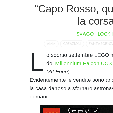
S
“Capo Rosso, qu
k
i
la corsa
p
t
SVAGO
LOCK
o
c
AMM
CREAZIONI
FANTASCIENZA
o
L
n
o scorso settembre LEGO ha
t
del
Millennium Falcon UCS
e
n
MILFone
).
t
Evidentemente le vendite sono an
la casa danese a sfornare astrona
domani.