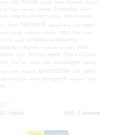
Natale
NAS
neve
Nintendo
Oops!
sica
natura
Photoshop
perdite
ologi
pirati
pagina speciale
esia
politically incorrect
prevaricazioni
pop-up
racconti
regali
ragionamenti
quote
vacy
rarità
robot
religione
azioni sociali
rune
restauro
Rubik
scrittura
sentimenti
rcasmo
script
hopping
soldi
smartphone
sogni
social network
Space Classic
sovraccoperte
lidarietà
SOTC
port
stupidaggini
Steve Jobs
Switch
Star Trek
umorismo
utilità
empo
Ucraina
USA
truffe
videogiochi
aggi nel tempo
western
video
Zelda
ppo
SS
S - Articoli
RSS - Commenti
Forza
Ucraina!