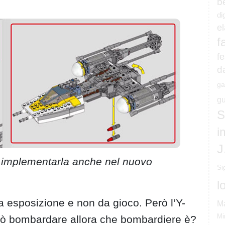
b
di
e
f
fe
d
ga
gu
S
i
J
n implementarla anche nel nuovo
Si
l
 esposizione e non da gioco. Però l’Y-
M
Mi
ò bombardare allora che bombardiere è?