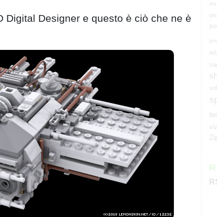
mu
or
 Digital Designer e questo è ciò che ne è
po
pri
rel
sa
s
so
s
t
vi
Zi
R
RS