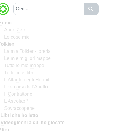
H
ome
Anno
Z
ero
Le cose mie
T
olkien
La mia Tol
k
ien-libreria
Le mie migliori mappe
Tutte le mie
m
appe
Tutti i miei libri
L’Atla
n
te degli Hobbit
I Perc
o
rsi dell’Anello
Il
C
ontrattone
L’Astrola
b
i*
Sovraccoperte
I
L
ibri che ho letto
I
V
ideogiochi a cui ho giocato
Altro