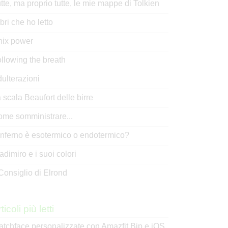
tte, ma proprio tutte, le mie mappe di Tolkien
libri che ho letto
nix power
llowing the breath
ulterazioni
 scala Beaufort delle birre
me somministrare...
inferno è esotermico o endotermico?
adimiro e i suoi colori
 Consiglio di Elrond
ticoli più letti
tchface personalizzate con Amazfit Bip e iOS