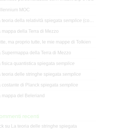
illennium MOC
 teoria della relatività spiegata
semplice
(con l’aiuto di Spok)
 mappa della Terra di Mezzo
tte, ma proprio tutte, le mie mappe di Tolkien
 Supermappa della Terra di Mezzo
 fisica quantistica spiegata
semplice
 teoria delle stringhe spiegata
semplice
 costante di Planck spiegata
semplice
 mappa del Beleriand
ommenti recenti
ck
su
La teoria delle stringhe spiegata