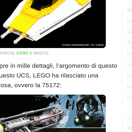
M
La
La
Tu
inistra,
AMM
a destra
La
La
 in mille dettagli, l’argomento di questo
 questo UCS, LEGO ha rilasciato una
La
losa, ovvero la 75172:
La
La
C
lo