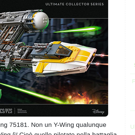
F
Wing 75181. Non un Y-Wing qualunque
U
ing lì!
Cioè quello pilotato nella battaglia