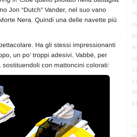
Tu
tano Jon “Dutch” Vander, nel suo vano
I 
 Morte Nera. Quindi una delle navette più
U
Fo
ettacolare. Ha gli stessi impressionanti
Ad
oppo, un po’ troppi adesivi. Vabbè, per
La
 sostituendoli con mattoncini colorati:
Co
L'
Vl
Il
Ar
Wa