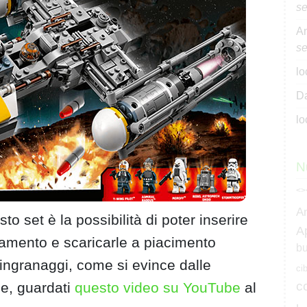
se
An
se
lo
Da
lo
N
<>
A
to set è la possibilità di poter inserire
A
iamento e scaricarle a piacimento
bu
ingranaggi, come si evince dalle
ci
c
me, guardati
questo video su YouTube
al