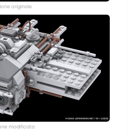
ione originale
one modificata