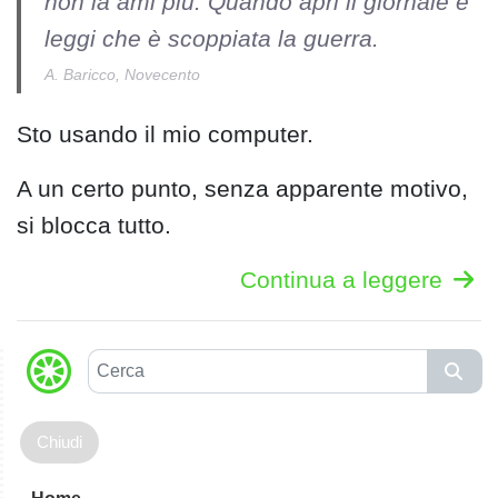
non la ami più. Quando apri il giornale e
leggi che è scoppiata la guerra.
A. Baricco, Novecento
Sto usando il mio computer.
A un certo punto, senza apparente motivo,
si blocca tutto.
Continua a leggere
C
e
r
c
a