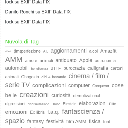
lock
su
EXIF Data FIX
Danilo Ronchi
su
EXIF Data FIX
lock
su
EXIF Data FIX
Nuvola di Tag
aggiornamenti
Amazfit
(im)perfezione
alcol
<><
A.I.
AMM
Apple
antiquato
animali
amore
astronomia
automobili
calligrafia
burocrazia
cartoni
BTTF
beneficenza
cinema / film /
animati
Chogokin
cibi & bevande
serie TV
complicazioni
cose
computer
Conqueror
creazioni
belle
curiosità
demotivational
elaborazioni
digressioni
Einstein
Elite
discriminazione
Drobo
fantascienza /
emozioni
f.a.q.
Ex libris
spazio
fantasy
festività
fisica
film AMM
font