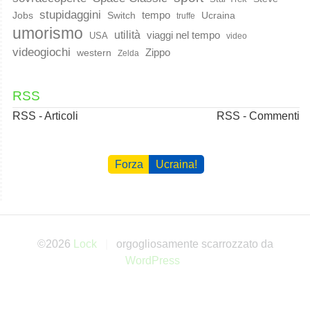
stupidaggini
Jobs
Switch
tempo
Ucraina
truffe
umorismo
utilità
viaggi nel tempo
USA
video
videogiochi
western
Zippo
Zelda
RSS
RSS - Articoli
RSS - Commenti
Forza
Ucraina!
©2026
Lock
orgogliosamente scarrozzato da
WordPress