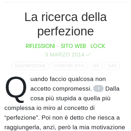
La ricerca della
perfezione
–
RIFLESSIONI
SITO WEB
LOCK
3 MARZO 2014
(IM)PERFEZIONE
LOOK DEL SITO
LRX
NAS
Q
uando faccio qualcosa non
accetto compromessi.
Dalla
1
cosa più stupida a quella più
complessa io miro al concetto di
“perfezione”. Poi non è detto che riesca a
raggiungerla, anzi, però la mia motivazione