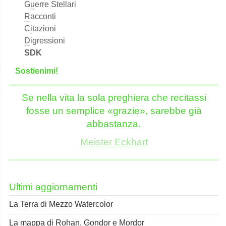
G
u
erre Stellari
R
acconti
C
i
tazioni
D
igressioni
SDK
S
o
stienimi!
Se nella vita la sola preghiera che recitassi
fosse un semplice «grazie», sarebbe già
abbastanza.
Meister Eckhart
Ultimi aggiornamenti
La Terra di Mezzo Watercolor
La mappa di Rohan, Gondor e Mordor