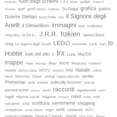
fuori dagli schemi
gadget
fotografia
G.R.R. Martin
Game of
grafica
guerra
Go Nagai
gatti
gentil sesso
Thrones
Goldrake
il Signore degli
Guerre Stellari
Harry Potter
idee
immagini
Anelli
il Silmarillion
Indy
inettitudine
J.R.R. Tolkien
io Ce e...
James Bond
infografica
lo
LEGO
Jeeg
Lock
La Signora degli Uccelli
lemonskin
logo
lrx
Hobbit
look del sito
lr
MacOS
Luna
mappe
micro
Mian
mistero
mare
MinaLima
Mazinga
Natale
MOTU
NAS
monete
musica
natura
Monkey Island
perdite
neve
Nintendo
Oops!
orologi
pagina speciale
Photoshop
poesia
politically incorrect
pirati
pop-up
racconti
prevaricazioni
ragionamenti
quote
privacy
rarità
robot
regali
religione
relazioni sociali
rune
restauro
Rubik
scrittura
sentimenti
shopping
sarcasmo
script
soldi
smartphone
sogni
solidarietà
SOTC
social network
sport
Space Classic
sovraccoperte
Steve
Star Trek