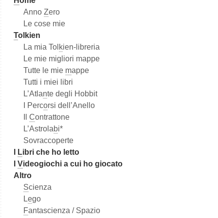
H
ome
Anno
Z
ero
Le cose mie
T
olkien
La mia Tol
k
ien-libreria
Le mie migliori mappe
Tutte le mie
m
appe
Tutti i miei libri
L’Atla
n
te degli Hobbit
I Perc
o
rsi dell’Anello
Il
C
ontrattone
L’Astrola
b
i*
Sovraccoperte
I
L
ibri che ho letto
I
V
ideogiochi a cui ho giocato
Altro
S
cienza
L
e
go
F
antascienza / Spazio