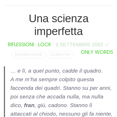
Una scienza
imperfetta
RIFLESSIONI
LOCK
3 SETTEMBRE 2002
ONLY WORDS
(IM)PERFEZIONE
COMPUTER
… e lì, a quel punto, cadde il quadro.
A me m’ha sempre colpito questa
faccenda dei quadri. Stanno su per anni,
poi senza che accada nulla, ma nulla
dico,
fran
, giù, cadono. Stanno lì
attaccati al chiodo, nessuno gli fa niente,