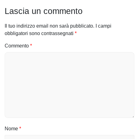
i
Lascia un commento
g
Il tuo indirizzo email non sarà pubblicato.
I campi
a
obbligatori sono contrassegnati
*
z
Commento
*
i
o
n
e
a
r
t
Nome
*