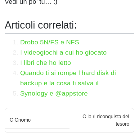
Vedi un po’ tu… :)
Articoli correlati:
Drobo 5N/FS e NFS
I videogiochi a cui ho giocato
I libri che ho letto
Quando ti si rompe l’hard disk di
backup e la cosa ti salva il…
Synology e @appstore
N
O la ri-riconquista del
O Gnomo
a
tesoro
v