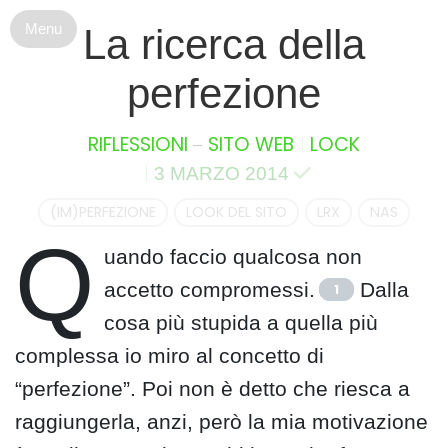
S
La ricerca della
k
i
perfezione
p
t
o
–
RIFLESSIONI
SITO WEB
LOCK
c
3 MARZO 2014
o
n
(IM)PERFEZIONE
LOOK DEL SITO
LRX
NAS
t
Q
e
uando faccio qualcosa non
n
accetto compromessi.
Dalla
1
t
cosa più stupida a quella più
complessa io miro al concetto di
“perfezione”. Poi non è detto che riesca a
raggiungerla, anzi, però la mia motivazione