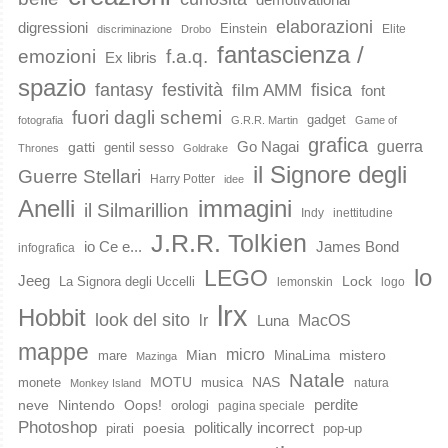
elaborazioni
digressioni
Einstein
Elite
discriminazione
Drobo
fantascienza /
emozioni
f.a.q.
Ex libris
spazio
fantasy
festività
fisica
film AMM
font
fuori dagli schemi
gadget
fotografia
G.R.R. Martin
Game of
grafica
guerra
Go Nagai
gatti
gentil sesso
Thrones
Goldrake
il Signore degli
Guerre Stellari
Harry Potter
idee
immagini
Anelli
il Silmarillion
Indy
inettitudine
J.R.R. Tolkien
io Ce e...
James Bond
infografica
lo
LEGO
Jeeg
Lock
La Signora degli Uccelli
lemonskin
logo
lrx
Hobbit
look del sito
lr
MacOS
Luna
mappe
micro
Mian
mistero
mare
MinaLima
Mazinga
Natale
MOTU
NAS
monete
musica
natura
Monkey Island
perdite
neve
Nintendo
Oops!
orologi
pagina speciale
Photoshop
poesia
politically incorrect
pirati
pop-up