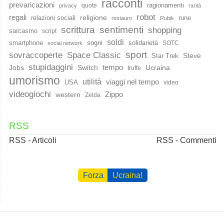
racconti
prevaricazioni
ragionamenti
quote
privacy
rarità
robot
regali
religione
relazioni sociali
rune
restauro
Rubik
scrittura
sentimenti
shopping
sarcasmo
script
soldi
smartphone
sogni
solidarietà
SOTC
social network
sport
Space Classic
sovraccoperte
Steve
Star Trek
stupidaggini
Jobs
Switch
tempo
Ucraina
truffe
umorismo
utilità
viaggi nel tempo
USA
video
videogiochi
western
Zippo
Zelda
RSS
RSS - Articoli
RSS - Commenti
Forza
Ucraina!