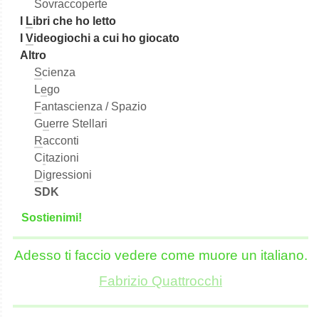
Sovraccoperte
I
L
ibri che ho letto
I
V
ideogiochi a cui ho giocato
Altro
S
cienza
L
e
go
F
antascienza / Spazio
G
u
erre Stellari
R
acconti
C
i
tazioni
D
igressioni
SDK
S
o
stienimi!
Adesso ti faccio vedere come muore un italiano.
Fabrizio Quattrocchi