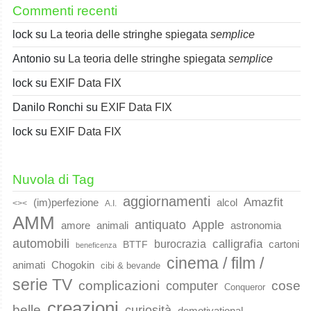
Commenti recenti
lock
su
La teoria delle stringhe spiegata
semplice
Antonio
su
La teoria delle stringhe spiegata
semplice
lock
su
EXIF Data FIX
Danilo Ronchi
su
EXIF Data FIX
lock
su
EXIF Data FIX
Nuvola di Tag
aggiornamenti
Amazfit
(im)perfezione
alcol
<><
A.I.
AMM
Apple
antiquato
animali
amore
astronomia
automobili
calligrafia
burocrazia
cartoni
BTTF
beneficenza
cinema / film /
animati
Chogokin
cibi & bevande
serie TV
complicazioni
cose
computer
Conqueror
creazioni
belle
curiosità
demotivational