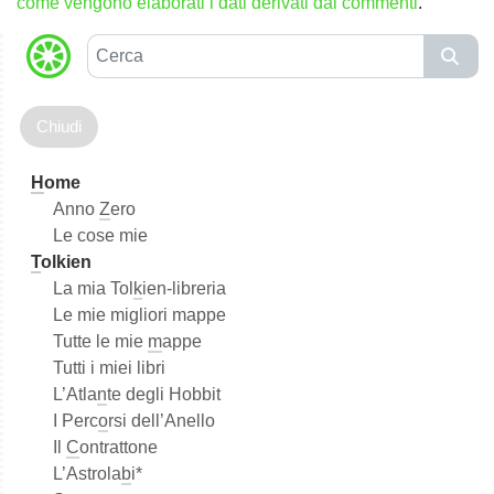
come vengono elaborati i dati derivati dai commenti
.
C
e
r
c
a
H
ome
Anno
Z
ero
Le cose mie
T
olkien
La mia Tol
k
ien-libreria
Le mie migliori mappe
Tutte le mie
m
appe
Tutti i miei libri
L’Atla
n
te degli Hobbit
I Perc
o
rsi dell’Anello
Il
C
ontrattone
L’Astrola
b
i*