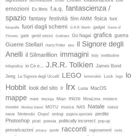
Einstein
Elite
discriminazione
Drobo
fantascienza /
emozioni
f.a.q.
Ex libris
spazio
fantasy
festività
fisica
film AMM
font
fuori dagli schemi
gadget
fotografia
G.R.R. Martin
Game of
grafica
guerra
Go Nagai
gatti
gentil sesso
Thrones
Goldrake
il Signore degli
Guerre Stellari
Harry Potter
idee
immagini
Anelli
il Silmarillion
Indy
inettitudine
J.R.R. Tolkien
io Ce e...
James Bond
infografica
lo
LEGO
Jeeg
Lock
La Signora degli Uccelli
lemonskin
logo
lrx
Hobbit
look del sito
lr
MacOS
Luna
mappe
micro
Mian
mistero
mare
MinaLima
Mazinga
Natale
MOTU
NAS
monete
musica
natura
Monkey Island
perdite
neve
Nintendo
Oops!
orologi
pagina speciale
Photoshop
poesia
politically incorrect
pirati
pop-up
racconti
prevaricazioni
ragionamenti
quote
privacy
rarità