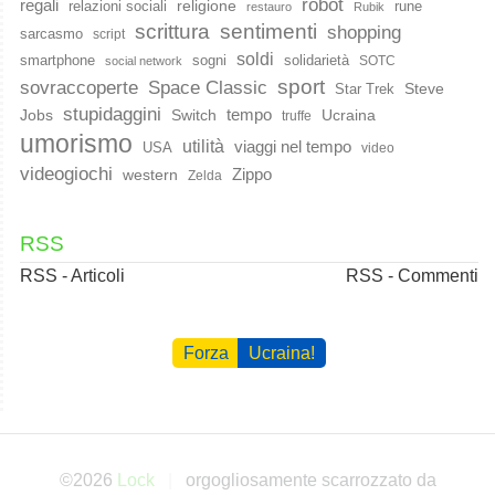
robot
regali
religione
relazioni sociali
rune
restauro
Rubik
scrittura
sentimenti
shopping
sarcasmo
script
soldi
smartphone
sogni
solidarietà
SOTC
social network
sport
Space Classic
sovraccoperte
Steve
Star Trek
stupidaggini
Jobs
Switch
tempo
Ucraina
truffe
umorismo
utilità
viaggi nel tempo
USA
video
videogiochi
western
Zippo
Zelda
RSS
RSS - Articoli
RSS - Commenti
Forza
Ucraina!
©2026
Lock
orgogliosamente scarrozzato da