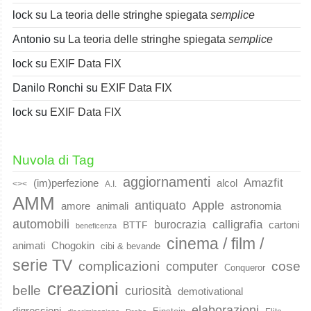
lock
su
La teoria delle stringhe spiegata
semplice
Antonio
su
La teoria delle stringhe spiegata
semplice
lock
su
EXIF Data FIX
Danilo Ronchi
su
EXIF Data FIX
lock
su
EXIF Data FIX
Nuvola di Tag
aggiornamenti
Amazfit
(im)perfezione
alcol
<><
A.I.
AMM
Apple
antiquato
animali
amore
astronomia
automobili
calligrafia
burocrazia
cartoni
BTTF
beneficenza
cinema / film /
animati
Chogokin
cibi & bevande
serie TV
complicazioni
cose
computer
Conqueror
creazioni
belle
curiosità
demotivational
elaborazioni
digressioni