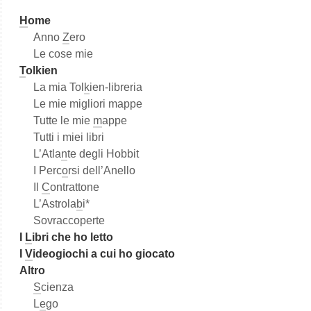
a
H
ome
Anno
Z
ero
Le cose mie
T
olkien
La mia Tol
k
ien-libreria
Le mie migliori mappe
Tutte le mie
m
appe
Tutti i miei libri
L’Atla
n
te degli Hobbit
I Perc
o
rsi dell’Anello
Il
C
ontrattone
L’Astrola
b
i*
Sovraccoperte
I
L
ibri che ho letto
I
V
ideogiochi a cui ho giocato
Altro
S
cienza
L
e
go