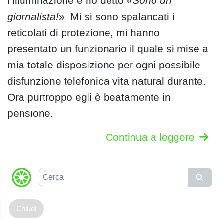
l’illuminazione e ho detto «
Sono un
giornalista!
». Mi si sono spalancati i
reticolati di protezione, mi hanno
presentato un funzionario il quale si mise a
mia totale disposizione per ogni possibile
disfunzione telefonica vita natural durante.
Ora purtroppo egli è beatamente in
pensione.
Continua a leggere
C
e
r
c