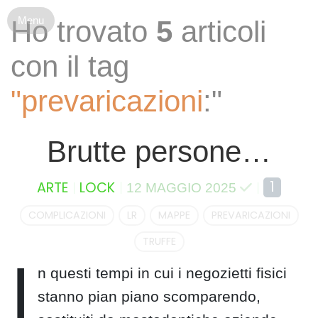
S
Ho trovato
5
articoli
k
i
con il tag
p
t
"prevaricazioni
:"
o
c
o
Brutte persone…
n
t
e
1
ARTE
LOCK
12 MAGGIO 2025
n
t
COMPLICAZIONI
LR
MAPPE
PREVARICAZIONI
TRUFFE
I
n questi tempi in cui i negozietti fisici
stanno pian piano scomparendo,