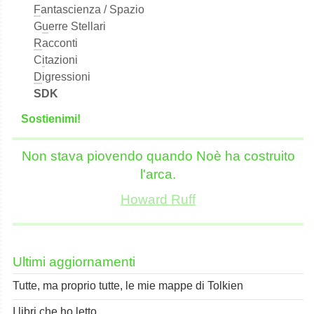
F
antascienza / Spazio
G
u
erre Stellari
R
acconti
C
i
tazioni
D
igressioni
SDK
S
o
stienimi!
Non stava piovendo quando Noè ha costruito
l'arca.
Howard Ruff
Ultimi aggiornamenti
Tutte, ma proprio tutte, le mie mappe di Tolkien
I libri che ho letto