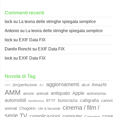
Commenti recenti
lock
su
La teoria delle stringhe spiegata
semplice
Antonio
su
La teoria delle stringhe spiegata
semplice
lock
su
EXIF Data FIX
Danilo Ronchi
su
EXIF Data FIX
lock
su
EXIF Data FIX
Nuvola di Tag
aggiornamenti
Amazfit
(im)perfezione
alcol
<><
A.I.
AMM
Apple
antiquato
animali
amore
astronomia
automobili
calligrafia
burocrazia
cartoni
BTTF
beneficenza
cinema / film /
animati
Chogokin
cibi & bevande
serie TV
complicazioni
cose
computer
Conqueror