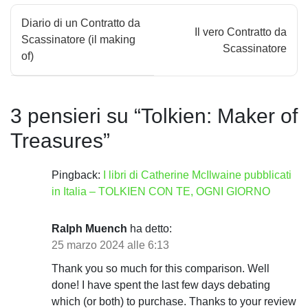
N
Diario di un Contratto da
Il vero Contratto da
a
Scassinatore (il making
Scassinatore
of)
v
i
3 pensieri su “
Tolkien: Maker of
g
Treasures
”
a
z
Pingback:
I libri di Catherine McIlwaine pubblicati
in Italia – TOLKIEN CON TE, OGNI GIORNO
i
o
Ralph Muench
ha detto:
25 marzo 2024 alle 6:13
n
Thank you so much for this comparison. Well
e
done! I have spent the last few days debating
a
which (or both) to purchase. Thanks to your review