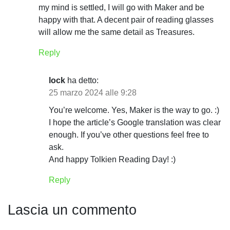
my mind is settled, I will go with Maker and be
r
happy with that. A decent pair of reading glasses
t
will allow me the same detail as Treasures.
i
Reply
c
lock
ha detto:
o
25 marzo 2024 alle 9:28
l
You’re welcome. Yes, Maker is the way to go. :)
I hope the article’s Google translation was clear
i
enough. If you’ve other questions feel free to
ask.
And happy Tolkien Reading Day! :)
Reply
Lascia un commento