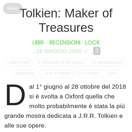
S
Tolkien: Maker of
k
i
Treasures
p
t
o
–
LIBRI
RECENSIONI
LOCK
c
3
26 MAGGIO 2020
o
n
EMOZIONI
IL SIGNORE DEGLI ANELLI
IL SILMARILLION
t
IMMAGINI
J.R.R. TOLKIEN
LO HOBBIT
LRX
e
D
n
al 1° giugno al 28 ottobre del 2018
t
si è svolta a Oxford quella che
molto probabilmente è stata la più
grande mostra dedicata a J.R.R. Tolkien e
alle sue opere.