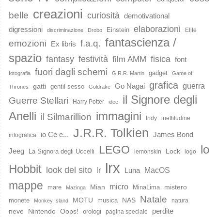
creazioni
belle
curiosità
demotivational
elaborazioni
digressioni
Einstein
Elite
discriminazione
Drobo
fantascienza /
emozioni
f.a.q.
Ex libris
spazio
fantasy
festività
fisica
film AMM
font
fuori dagli schemi
gadget
fotografia
G.R.R. Martin
Game of
grafica
guerra
Go Nagai
gatti
gentil sesso
Thrones
Goldrake
il Signore degli
Guerre Stellari
Harry Potter
idee
immagini
Anelli
il Silmarillion
Indy
inettitudine
J.R.R. Tolkien
io Ce e...
James Bond
infografica
lo
LEGO
Jeeg
Lock
La Signora degli Uccelli
lemonskin
logo
lrx
Hobbit
look del sito
lr
MacOS
Luna
mappe
micro
Mian
mistero
mare
MinaLima
Mazinga
Natale
MOTU
NAS
monete
musica
natura
Monkey Island
perdite
neve
Nintendo
Oops!
orologi
pagina speciale