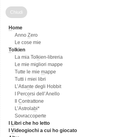
r
c
a
H
ome
Anno
Z
ero
Le cose mie
T
olkien
La mia Tol
k
ien-libreria
Le mie migliori mappe
Tutte le mie
m
appe
Tutti i miei libri
L’Atla
n
te degli Hobbit
I Perc
o
rsi dell’Anello
Il
C
ontrattone
L’Astrola
b
i*
Sovraccoperte
I
L
ibri che ho letto
I
V
ideogiochi a cui ho giocato