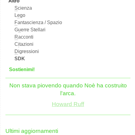
Altro
S
cienza
L
e
go
F
antascienza / Spazio
G
u
erre Stellari
R
acconti
C
i
tazioni
D
igressioni
SDK
S
o
stienimi!
Non stava piovendo quando Noè ha costruito
l'arca.
Howard Ruff
Ultimi aggiornamenti