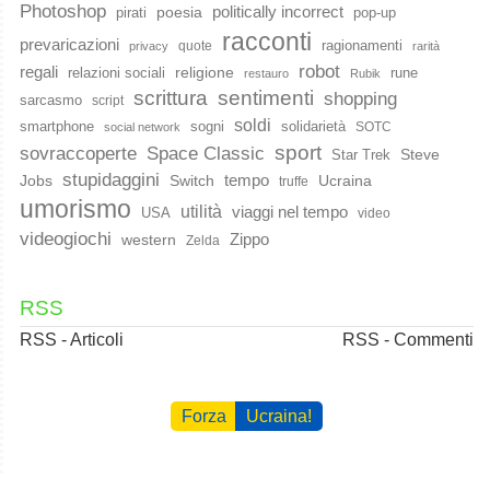
Photoshop
poesia
politically incorrect
pirati
pop-up
racconti
prevaricazioni
ragionamenti
quote
privacy
rarità
robot
regali
religione
relazioni sociali
rune
restauro
Rubik
scrittura
sentimenti
shopping
sarcasmo
script
soldi
smartphone
sogni
solidarietà
SOTC
social network
sport
Space Classic
sovraccoperte
Steve
Star Trek
stupidaggini
Jobs
Switch
tempo
Ucraina
truffe
umorismo
utilità
viaggi nel tempo
USA
video
videogiochi
western
Zippo
Zelda
RSS
RSS - Articoli
RSS - Commenti
Forza
Ucraina!