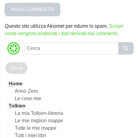
Questo sito utilizza Akismet per ridurre lo spam.
Scopri
come vengono elaborati i dati derivati dai commenti
.
C
e
r
c
a
H
ome
Anno
Z
ero
Le cose mie
T
olkien
La mia Tol
k
ien-libreria
Le mie migliori mappe
Tutte le mie
m
appe
Tutti i miei libri