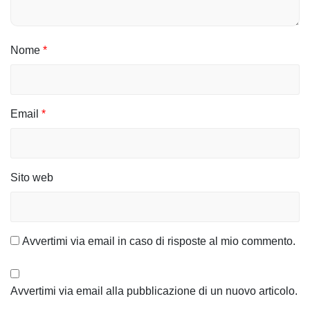
a
r
Nome
*
t
i
c
Email
*
o
l
Sito web
i
Avvertimi via email in caso di risposte al mio commento.
Avvertimi via email alla pubblicazione di un nuovo articolo.