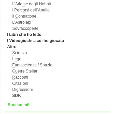
L’Atla
n
te degli Hobbit
I Perc
o
rsi dell’Anello
Il
C
ontrattone
L’Astrola
b
i*
Sovraccoperte
I
L
ibri che ho letto
I
V
ideogiochi a cui ho giocato
Altro
S
cienza
L
e
go
F
antascienza / Spazio
G
u
erre Stellari
R
acconti
C
i
tazioni
D
igressioni
SDK
S
o
stienimi!