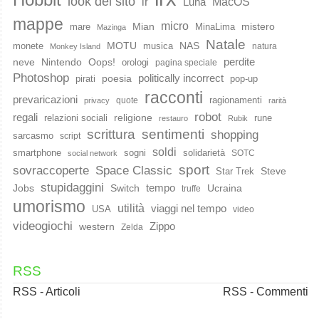
look del sito
lr
MacOS
Luna
mappe
micro
Mian
mistero
mare
MinaLima
Mazinga
Natale
MOTU
NAS
monete
musica
natura
Monkey Island
perdite
neve
Nintendo
Oops!
orologi
pagina speciale
Photoshop
poesia
politically incorrect
pirati
pop-up
racconti
prevaricazioni
ragionamenti
quote
privacy
rarità
robot
regali
religione
relazioni sociali
rune
restauro
Rubik
scrittura
sentimenti
shopping
sarcasmo
script
soldi
smartphone
sogni
solidarietà
SOTC
social network
sport
Space Classic
sovraccoperte
Steve
Star Trek
stupidaggini
Jobs
Switch
tempo
Ucraina
truffe
umorismo
utilità
viaggi nel tempo
USA
video
videogiochi
western
Zippo
Zelda
RSS
RSS - Articoli
RSS - Commenti