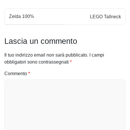
N
Zelda 100%
LEGO Tallneck
a
v
Lascia un commento
i
Il tuo indirizzo email non sarà pubblicato.
I campi
g
obbligatori sono contrassegnati
*
a
Commento
*
z
i
o
n
e