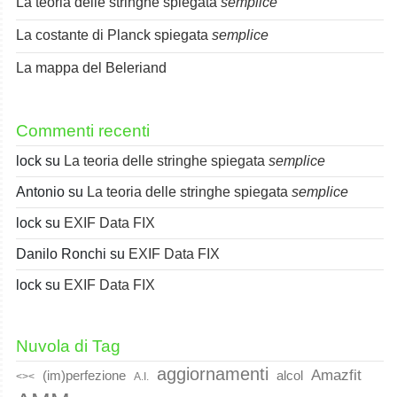
La teoria delle stringhe spiegata
semplice
La costante di Planck spiegata
semplice
La mappa del Beleriand
Commenti recenti
lock
su
La teoria delle stringhe spiegata
semplice
Antonio
su
La teoria delle stringhe spiegata
semplice
lock
su
EXIF Data FIX
Danilo Ronchi
su
EXIF Data FIX
lock
su
EXIF Data FIX
Nuvola di Tag
aggiornamenti
Amazfit
(im)perfezione
alcol
<><
A.I.