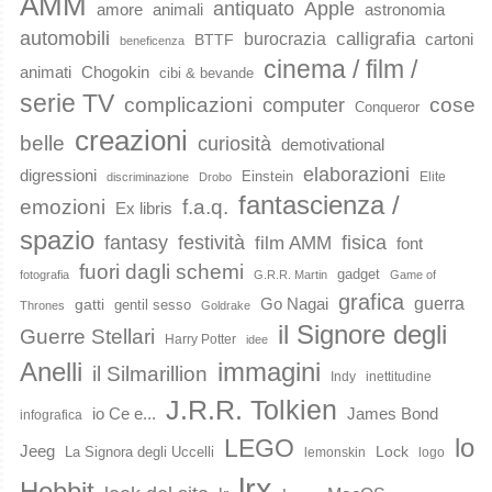
AMM
Apple
antiquato
animali
amore
astronomia
automobili
calligrafia
burocrazia
cartoni
BTTF
beneficenza
cinema / film /
animati
Chogokin
cibi & bevande
serie TV
complicazioni
cose
computer
Conqueror
creazioni
belle
curiosità
demotivational
elaborazioni
digressioni
Einstein
Elite
discriminazione
Drobo
fantascienza /
emozioni
f.a.q.
Ex libris
spazio
fantasy
festività
fisica
film AMM
font
fuori dagli schemi
gadget
fotografia
G.R.R. Martin
Game of
grafica
guerra
Go Nagai
gatti
gentil sesso
Thrones
Goldrake
il Signore degli
Guerre Stellari
Harry Potter
idee
immagini
Anelli
il Silmarillion
Indy
inettitudine
J.R.R. Tolkien
io Ce e...
James Bond
infografica
lo
LEGO
Jeeg
Lock
La Signora degli Uccelli
lemonskin
logo
lrx
Hobbit