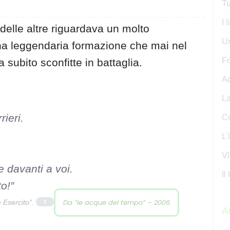
Tu
I 
i delle altre riguardava un molto
U
una leggendaria formazione che mai nel
Fo
 subito sconfitte in battaglia.
Ad
La
rieri.
Co
L'
Vl
e davanti a voi.
Il
o!”
Da “le acque del tempo” – 2006
e Esercito”.
3
Ar