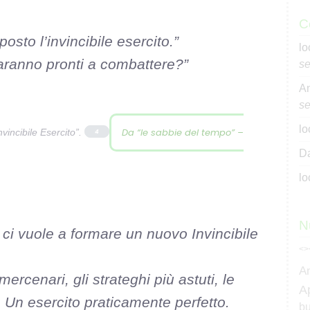
C
sto l’invincibile esercito.”
lo
aranno pronti a combattere?”
se
An
se
lo
Da “le sabbie del tempo” –
nvincibile Esercito”.
4
Da
lo
N
ci vuole a formare un nuovo Invincibile
<>
A
 mercenari, gli strateghi più astuti, le
A
 Un esercito praticamente perfetto.
bu