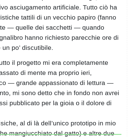
vo asciugamento artificiale. Tutto ciò ha
ristiche tattili di un vecchio papiro (fanno
fritte — quelle dei sacchetti — quando
gnalibro hanno richiesto parecchie ore di
 un po’ discutibile.
utto il progetto mi era completamente
assato di mente ma proprio ieri,
mico — grande appassionato di lettura —
nto, mi sono detto che in fondo non avrei
i pubblicato per la gioia o il dolore di
iche, al di là dell’unico prototipo in mio
he mangiucchiato dal gatto) e altre due