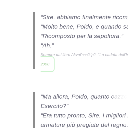
“Sire, abbiamo finalmente ricompo
“Molto bene, Poldo, e quando s
“Ricomposto per la sepoltura.”
“Ah.”
Sempre dal libro Akval’sss’k’p’t, “La caduta dell’I
2008
“Ma allora, Poldo, quanto
cazzo
Esercito?”
“Era tutto pronto, Sire. I migliori
armature più pregiate del regno.