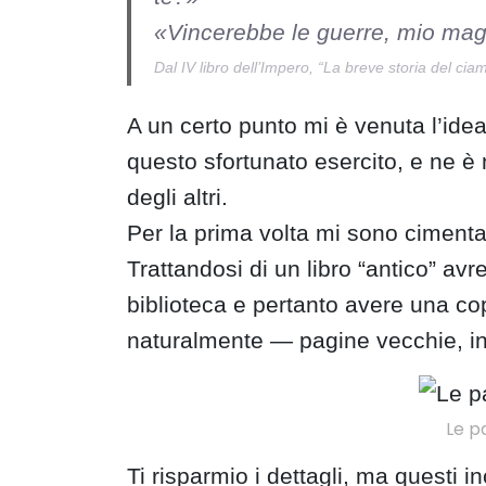
«Vincerebbe le guerre, mio mag
Dal IV libro dell’Impero, “La breve storia del ci
A un certo punto mi è venuta l’idea 
questo sfortunato esercito, e ne è 
degli altri.
Per la prima volta mi sono cimentat
Trattandosi di un libro “antico” av
biblioteca e pertanto avere una cop
naturalmente — pagine vecchie, ingia
Le p
Ti risparmio i dettagli, ma questi 