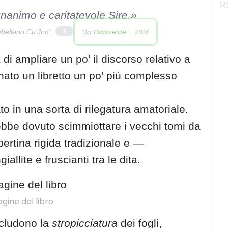
RS
nanimo e caritatevole Sire.»
Da Odisseide – 2018
ambellano Cu’Jon”.
6
di ampliare un po’ il discorso relativo a
nato un libretto un po’ più complesso
o in una sorta di rilegatura amatoriale.
rebbe dovuto scimmiottare i vecchi tomi da
ertina rigida tradizionale e —
llite e fruscianti tra le dita.
agine del libro
includono la
stropicciatura
dei fogli,