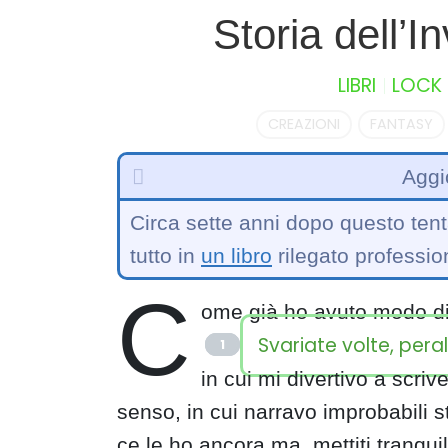
S
Storia dell’I
k
i
LIBRI
LOCK
p
t
CREAZIONI
FANTASY
o
c
Aggi
o
n
Circa sette anni dopo questo tent
t
e
tutto in
un libro
rilegato professio
n
C
t
ome già ho avuto modo di
Svariate volte, peral
1
in cui mi divertivo a scriv
senso, in cui narravo improbabili s
ce le ho ancora ma, mettiti tranqui