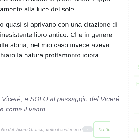
mente alla luce del sole.
 o quasi si aprivano con una citazione di
inesistente libro antico. Che in genere
lla storia, nel mio caso invece aveva
chiaro la natura prettamente idiota
F
l Viceré, e SOLO al passaggio del Viceré,
te come il vento.
Da “le
ritto dal Viceré Grancù, detto il centenario
2
U