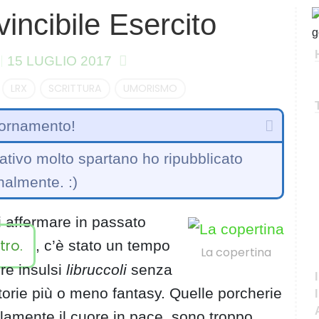
nvincibile Esercito
C
e
r
15 LUGLIO 2017
c
a
LRX
SCRITTURA
UMORISMO
ornamento!
ativo molto spartano ho ripubblicato
nalmente. :)
 affermare in passato
tro.
, c’è stato un tempo
La copertina
ere insulsi
libruccoli
senza
torie più o meno fantasy. Quelle porcherie
llamente il cuore in pace, sono troppo