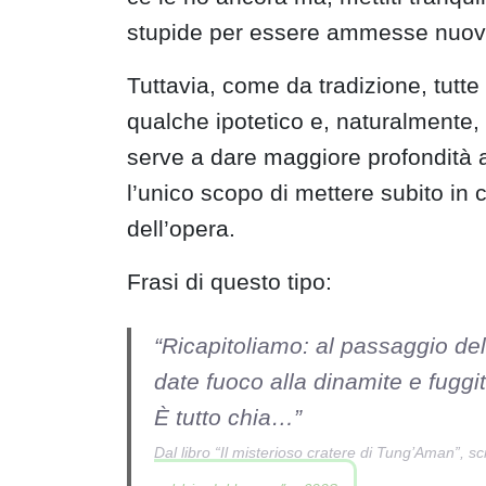
stupide per essere ammesse nuova
Tuttavia, come da tradizione, tutte
qualche ipotetico e, naturalmente, 
serve a dare maggiore profondità a
l’unico scopo di mettere subito in 
dell’opera.
Frasi di questo tipo:
“Ricapitoliamo: al passaggio de
date fuoco alla dinamite e fuggi
È tutto chia…”
Dal libro “Il misterioso cratere di Tung’Aman”, sc