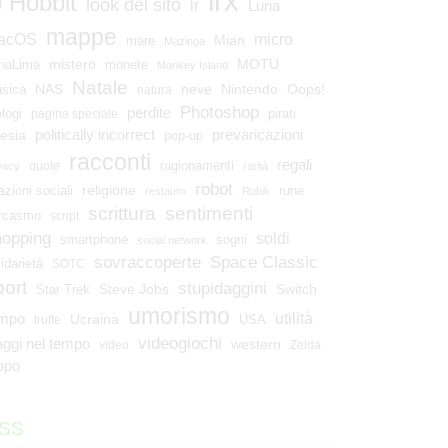
lrx
o Hobbit
look del sito
lr
Luna
mappe
micro
acOS
Mian
mare
Mazinga
mistero
MOTU
naLima
monete
Monkey Island
Natale
NAS
neve
Nintendo
Oops!
sica
natura
Photoshop
perdite
ologi
pirati
pagina speciale
esia
politically incorrect
prevaricazioni
pop-up
racconti
regali
ragionamenti
quote
vacy
rarità
robot
religione
azioni sociali
rune
restauro
Rubik
scrittura
sentimenti
rcasmo
script
hopping
soldi
smartphone
sogni
social network
Space Classic
sovraccoperte
lidarietà
SOTC
port
stupidaggini
Steve Jobs
Switch
Star Trek
umorismo
utilità
empo
Ucraina
USA
truffe
videogiochi
aggi nel tempo
western
video
Zelda
ppo
SS