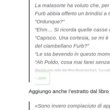
La malasorte ha voluto che, per 
Furb abbia offerto un brindisi a tu
“Ordunque?”
“Ehm… Si ricorda quelle casse d
“Capisco. Una cortesia, se mi è 
del ciambellano Furb?”
“Le sta bevendo in questo momen
“Ah Poldo, cosa mai farei senza
Ancora una volta dal libro Akval’sss’k’p’t, “La cadu
– 2008
Aggiungo anche l’estratto dal libro
«Sono invero compiaciuto di appr