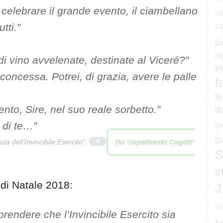
celebrare il grande evento, il ciambellano
ci
c
tti.”
b
di
i vino avvelenate, destinate al Viceré?”
e
concessa. Potrei, di grazia, avere le palle
f
fe
to, Sire, nel suo reale sorbetto.”
d
 di te…”
ga
gu
Da “aspettando Cagòtt”
ta dell’Invincibile Esercito”.
5
S
i
 di Natale 2018:
J
Si
endere che l’Invincibile Esercito sia