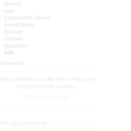
S
cienza
L
e
go
F
antascienza / Spazio
G
u
erre Stellari
R
acconti
C
i
tazioni
D
igressioni
SDK
S
o
stienimi!
accio sempre ciò che non so fare, per
imparare come va fatto.
Vincent Van Gogh
ltimi aggiornamenti