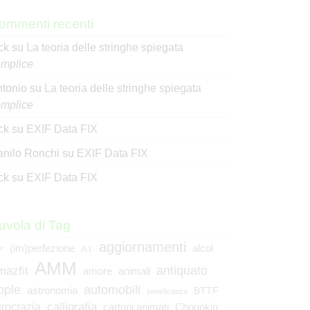
ommenti recenti
ck
su
La teoria delle stringhe spiegata
mplice
tonio
su
La teoria delle stringhe spiegata
mplice
ck
su
EXIF Data FIX
nilo Ronchi
su
EXIF Data FIX
ck
su
EXIF Data FIX
uvola di Tag
aggiornamenti
(im)perfezione
alcol
<
A.I.
AMM
mazfit
antiquato
animali
amore
pple
automobili
astronomia
BTTF
beneficenza
calligrafia
rocrazia
cartoni animati
Chogokin