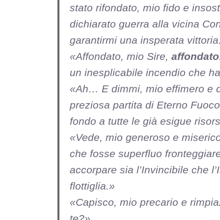
stato rifondato, mio fido e insos
dichiarato guerra alla vicina Con
garantirmi una insperata vittoria
«Affondato, mio Sire,
affondato
un inesplicabile incendio che ha 
«Ah… E dimmi, mio effimero e de
preziosa partita di Eterno Fuoc
fondo a tutte le già esigue riso
«Vede, mio generoso e miseric
che fosse superfluo fronteggiare
accorpare sia l’Invincibile che 
flottiglia.»
«Capisco, mio precario e rimpia
te?»