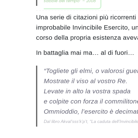
sabbie del tempo” – 2008
Una serie di citazioni più ricorrent
improbabile Invincibile Esercito, 
corso della propria esistenza aveva
In battaglia mai ma… al di fuori…
“Togliete gli elmi, o valorosi guer
Mostrate il viso al vostro Re.
Levate in alto la vostra spada
e colpite con forza il commiliton
Ommioddio, l’esercito è decimat
Dal libro Akval’sss’k’p’t, “La caduta dell’Invincibil