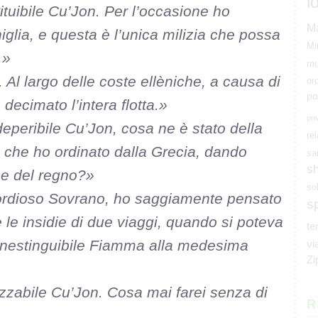
l
tituibile Cu’Jon. Per l’occasione ho
M
iglia, e questa è l’unica milizia che possa
Mi
.»
mu
. Al largo delle coste ellèniche, a causa di
or
po
decimato l’intera flotta.»
pri
peribile Cu’Jon, cosa ne è stato della
rel
o che ho ordinato dalla Grecia, dando
sa
s
rse del regno?»
so
ordioso Sovrano, ho saggiamente pensato
s
 le insidie di due viaggi, quando si poteva
t
l’Inestinguibile Fiamma alla medesima
vi
Zi
zzabile Cu’Jon. Cosa mai farei senza di
R