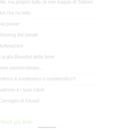
tte, ma proprio tutte, le mie mappe di Tolkien
libri che ho letto
nix power
llowing the breath
ulterazioni
 scala Beaufort delle birre
me somministrare...
inferno è esotermico o endotermico?
adimiro e i suoi colori
 Consiglio di Elrond
ticoli più letti