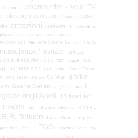
cinema / film / serie TV
bi & bevande
omplicazioni
cose
computer
Conqueror
creazioni
elle
curiosità
demotivational
gressioni
Einstein
discriminazione
Drobo
emozioni
laborazioni
f.a.q.
Ex libris
Elite
antascienza / spazio
fantasy
fuori
stività
fisica
film AMM
font
fotografia
agli schemi
gadget
G.R.R. Martin
Game of Thrones
grafica
Go Nagai
tti
gentil sesso
Goldrake
il
Guerre Stellari
erra
Harry Potter
idee
ignore degli Anelli
il Silmarillion
mmagini
io Ce e...
Indy
inettitudine
infografica
.R.R. Tolkien
James Bond
Jeeg
La
LEGO
Lock
gnora degli Uccelli
lemonskin
logo