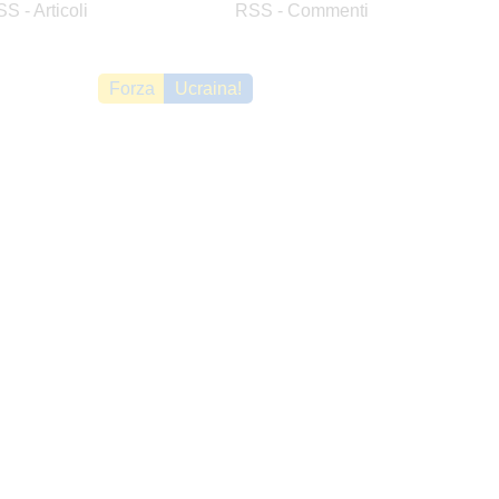
S - Articoli
RSS - Commenti
Forza
Ucraina!