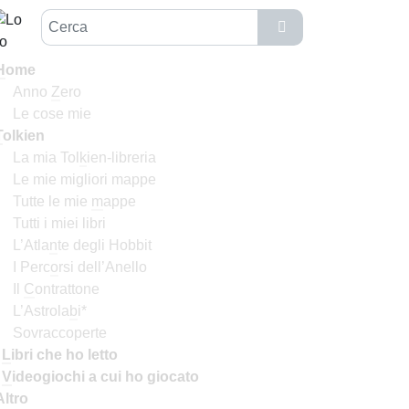
H
ome
Anno
Z
ero
Le cose mie
T
olkien
La mia Tol
k
ien-libreria
Le mie migliori mappe
Tutte le mie
m
appe
Tutti i miei libri
L’Atla
n
te degli Hobbit
I Perc
o
rsi dell’Anello
Il
C
ontrattone
L’Astrola
b
i*
Sovraccoperte
I
L
ibri che ho letto
I
V
ideogiochi a cui ho giocato
Altro