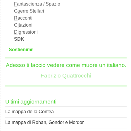
F
antascienza / Spazio
G
u
erre Stellari
R
acconti
C
i
tazioni
D
igressioni
SDK
S
o
stienimi!
Adesso ti faccio vedere come muore un italiano.
Fabrizio Quattrocchi
Ultimi aggiornamenti
La mappa della Contea
La mappa di Rohan, Gondor e Mordor