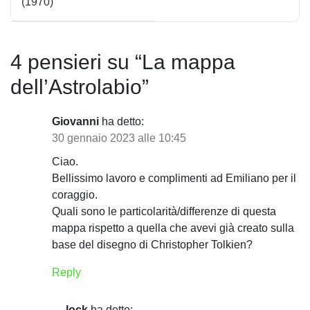
(1970)
v
i
4 pensieri su “
La mappa
g
dell’Astrolabio
”
a
z
Giovanni
ha detto:
30 gennaio 2023 alle 10:45
i
Ciao.
o
Bellissimo lavoro e complimenti ad Emiliano per il
n
coraggio.
Quali sono le particolarità/differenze di questa
e
mappa rispetto a quella che avevi già creato sulla
base del disegno di Christopher Tolkien?
a
r
Reply
t
lock
ha detto: