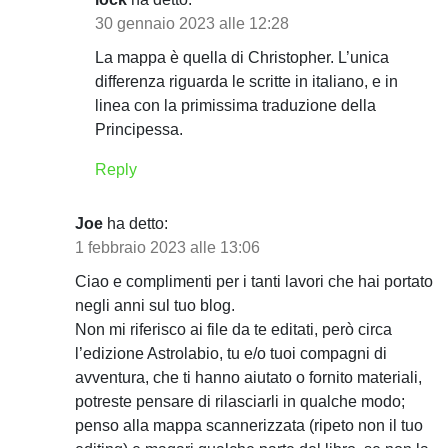
i
30 gennaio 2023 alle 12:28
La mappa è quella di Christopher. L’unica
c
differenza riguarda le scritte in italiano, e in
o
linea con la primissima traduzione della
Principessa.
l
Reply
i
Joe
ha detto:
1 febbraio 2023 alle 13:06
Ciao e complimenti per i tanti lavori che hai portato
negli anni sul tuo blog.
Non mi riferisco ai file da te editati, però circa
l’edizione Astrolabio, tu e/o tuoi compagni di
avventura, che ti hanno aiutato o fornito materiali,
potreste pensare di rilasciarli in qualche modo;
penso alla mappa scannerizzata (ripeto non il tuo