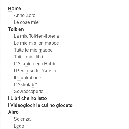
a
H
ome
Anno
Z
ero
Le cose mie
T
olkien
La mia Tol
k
ien-libreria
Le mie migliori mappe
Tutte le mie
m
appe
Tutti i miei libri
L’Atla
n
te degli Hobbit
I Perc
o
rsi dell’Anello
Il
C
ontrattone
L’Astrola
b
i*
Sovraccoperte
I
L
ibri che ho letto
I
V
ideogiochi a cui ho giocato
Altro
S
cienza
L
e
go