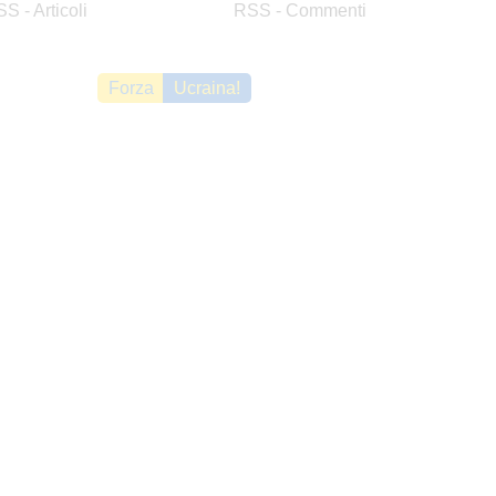
S - Articoli
RSS - Commenti
Forza
Ucraina!