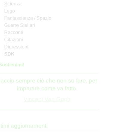
S
cienza
L
e
go
F
antascienza / Spazio
G
u
erre Stellari
R
acconti
C
i
tazioni
D
igressioni
SDK
S
o
stienimi!
accio sempre ciò che non so fare, per
imparare come va fatto.
Vincent Van Gogh
ltimi aggiornamenti