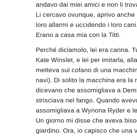
andavo dai miei amici e non li trov
Li cercavo ovunque, aprivo anche l
loro allarmi e uccidendo i loro cani
Erano a casa mia con la Titti.
Perché diciamolo, lei era carina. T
Kate Winslet, e lei per imitarla, al
metteva sul cofano di una macchin
navi). Di solito la macchina era la mi
dicevano che assomigliava a Demi M
strisciava nel fango. Quando avev
assomigliava a Wynona Ryder e l
Un giorno mi disse che aveva bisog
giardino. Ora, io capisco che una 