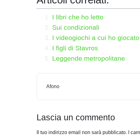
I libri che ho letto
Sui condizionali
I videogiochi a cui ho giocato
I figli di Stavros
Leggende metropolitane
N
Afono
a
v
i
Lascia un commento
g
Il tuo indirizzo email non sarà pubblicato.
I cam
a