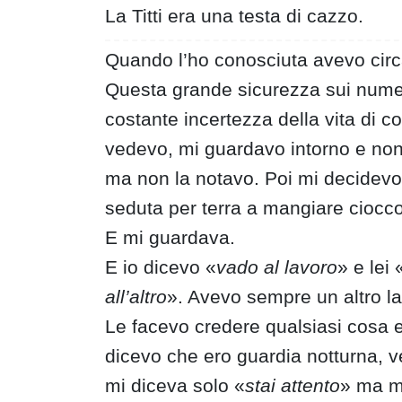
La Titti era una testa di cazzo.
Quando l’ho conosciuta avevo circa 
Questa grande sicurezza sui numeri 
costante incertezza della vita di c
vedevo, mi guardavo intorno e non
ma non la notavo. Poi mi decidevo a
seduta per terra a mangiare ciocco
E mi guardava.
E io dicevo «
vado al lavoro
» e lei 
all’altro
». Avevo sempre un altro la
Le facevo credere qualsiasi cosa e
dicevo che ero guardia notturna, ven
mi diceva solo «
stai attento
» ma mi