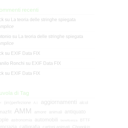
ommenti recenti
ck
su
La teoria delle stringhe spiegata
mplice
tonio
su
La teoria delle stringhe spiegata
mplice
ck
su
EXIF Data FIX
nilo Ronchi
su
EXIF Data FIX
ck
su
EXIF Data FIX
uvola di Tag
aggiornamenti
(im)perfezione
alcol
<
A.I.
AMM
mazfit
antiquato
animali
amore
pple
automobili
astronomia
BTTF
beneficenza
calligrafia
rocrazia
cartoni animati
Chogokin