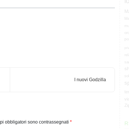
l
M
Mi
mu
or
po
pri
rel
sa
s
so
I nuovi Godzilla
s
t
vi
Zi
pi obbligatori sono contrassegnati
*
R