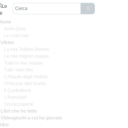
H
ome
Anno
Z
ero
Le cose mie
T
olkien
La mia Tol
k
ien-libreria
Le mie migliori mappe
Tutte le mie
m
appe
Tutti i miei libri
L’Atla
n
te degli Hobbit
I Perc
o
rsi dell’Anello
Il
C
ontrattone
L’Astrola
b
i*
Sovraccoperte
I
L
ibri che ho letto
I
V
ideogiochi a cui ho giocato
Altro