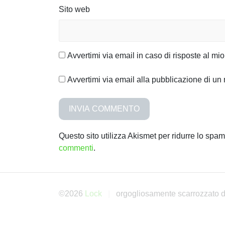
l
Sito web
i
Avvertimi via email in caso di risposte al m
Avvertimi via email alla pubblicazione di un 
Questo sito utilizza Akismet per ridurre lo spa
commenti
.
©2026
Lock
orgogliosamente scarrozzato 