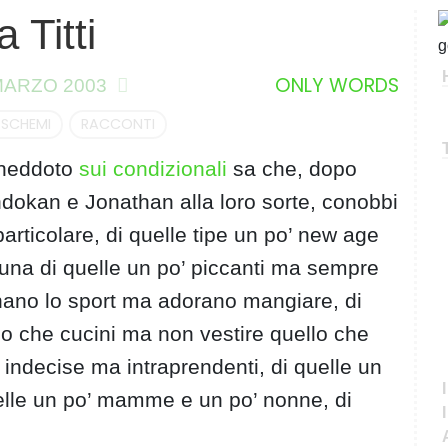
a Titti
C
e
r
ONLY WORDS
MARZO 2003
c
a
 SCHEMI
RACCONTI
 aneddoto
sui condizionali
sa che, dopo
dokan e Jonathan alla loro sorte, conobbi
’ particolare, di quelle tipe un po’ new age
na di quelle un po’ piccanti ma sempre
gnano lo sport ma adorano mangiare, di
o che cucini ma non vestire quello che
’ indecise ma intraprendenti, di quelle un
elle un po’ mamme e un po’ nonne, di