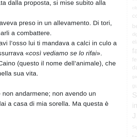
ta dalla proposta, si mise subito alla
ci
c
aveva preso in un allevamento. Di tori,
b
arli a combattere.
di
e
avi l’osso lui ti mandava a calci in culo a
f
ssurrava «
così vediamo se lo rifai
».
fe
 Caino (questo il nome dell’animale), che
d
ella sua vita.
ga
gu
e se non andarmene; non avendo un
S
ai a casa di mia sorella. Ma questa è
i
J
Si