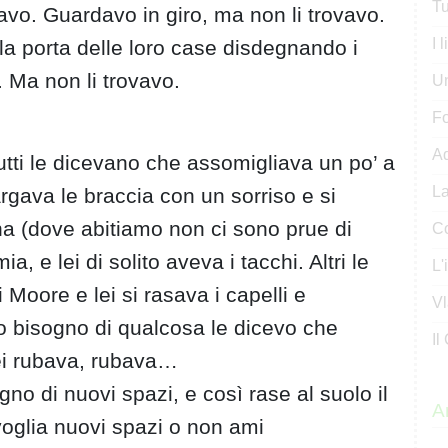
Tu
avo. Guardavo in giro, ma non li trovavo.
I 
a porta delle loro case disdegnando i
. Ma non li trovavo.
U
Fo
Ad
utti le dicevano che assomigliava un po’ a
La
largava le braccia con un sorriso e si
a (dove abitiamo non ci sono prue di
Co
a, e lei di solito aveva i tacchi. Altri le
L'
oore e lei si rasava i capelli e
Vl
o bisogno di qualcosa le dicevo che
Il
ei rubava, rubava…
no di nuovi spazi, e così rase al suolo il
Ar
voglia nuovi spazi o non ami