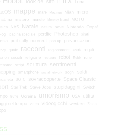
lrx
o Hobbit
look del sito
lr
Luna
mappe
micro
acOS
Mian
mare
Mazinga
mistero
MOTU
naLima
monete
Monkey Island
Natale
NAS
neve
Nintendo
Oops!
sica
natura
Photoshop
perdite
ologi
pirati
pagina speciale
esia
politically incorrect
prevaricazioni
pop-up
racconti
regali
ragionamenti
quote
vacy
rarità
robot
religione
azioni sociali
rune
restauro
Rubik
scrittura
sentimenti
rcasmo
script
hopping
soldi
smartphone
sogni
social network
Space Classic
sovraccoperte
lidarietà
SOTC
port
stupidaggini
Steve Jobs
Switch
Star Trek
umorismo
utilità
empo
Ucraina
USA
truffe
videogiochi
aggi nel tempo
western
video
Zelda
ppo
SS