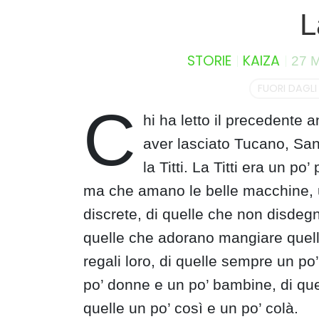
S
L
k
i
STORIE
KAIZA
p
27 
t
FUORI DAGLI
o
C
c
hi ha letto il precedente
o
aver lasciato Tucano, San
n
t
la Titti. La Titti era un po
e
ma che amano le belle macchine, u
n
discrete, di quelle che non disde
t
quelle che adorano mangiare quell
regali loro, di quelle sempre un po
po’ donne e un po’ bambine, di qu
quelle un po’ così e un po’ colà.