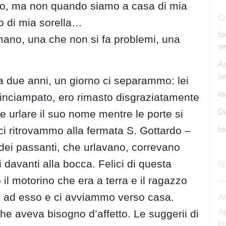
dino, ma non quando siamo a casa di mia
C
o di mia sorella…
lo
 mano, una che non si fa problemi, una
se
An
se
a due anni, un giorno ci separammo: lei
lo
 inciampato, ero rimasto disgraziatamente
Da
che urlare il suo nome mentre le porte si
i ritrovammo alla fermata S. Gottardo –
lo
dei passanti, che urlavano, correvano
 davanti alla bocca. Felici di questa
N
l motorino che era a terra e il ragazzo
<>
o ad esso e ci avviammo verso casa.
A
A
e aveva bisogno d’affetto. Le suggerii di
bu