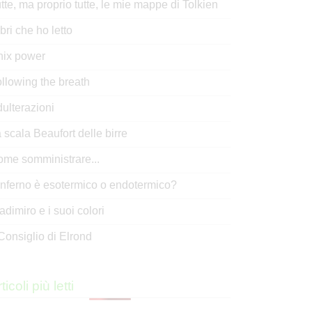
tte, ma proprio tutte, le mie mappe di Tolkien
libri che ho letto
nix power
llowing the breath
ulterazioni
 scala Beaufort delle birre
me somministrare...
inferno è esotermico o endotermico?
adimiro e i suoi colori
 Consiglio di Elrond
ticoli più letti