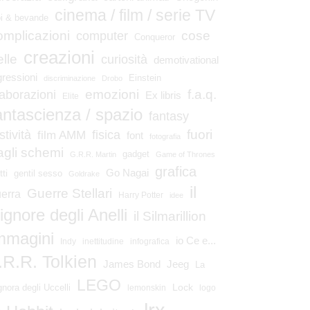
cinema / film / serie TV
bi & bevande
omplicazioni
cose
computer
Conqueror
creazioni
elle
curiosità
demotivational
gressioni
Einstein
discriminazione
Drobo
emozioni
laborazioni
f.a.q.
Ex libris
Elite
antascienza / spazio
fantasy
fuori
stività
fisica
film AMM
font
fotografia
agli schemi
gadget
G.R.R. Martin
Game of Thrones
grafica
Go Nagai
tti
gentil sesso
Goldrake
il
Guerre Stellari
erra
Harry Potter
idee
ignore degli Anelli
il Silmarillion
mmagini
io Ce e...
Indy
inettitudine
infografica
.R.R. Tolkien
James Bond
Jeeg
La
LEGO
Lock
gnora degli Uccelli
lemonskin
logo