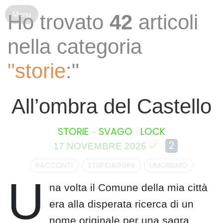
S
Ho trovato
42
articoli
k
i
nella categoria
p
t
"storie
:"
o
c
o
All’ombra del Castello
n
t
e
–
STORIE
SVAGO
LOCK
n
2
17 NOVEMBRE 2025
t
RACCONTI
STUPIDAGGINI
UMORISMO
U
na volta il Comune della mia città
era alla disperata ricerca di un
nome originale per una sagra