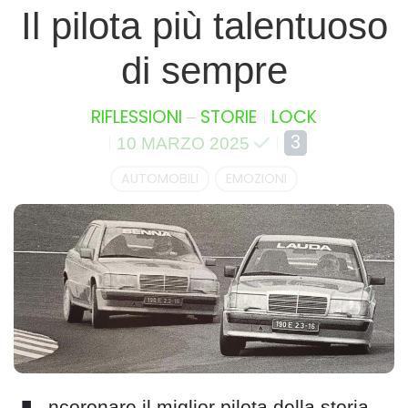
Il pilota più talentuoso
di sempre
–
RIFLESSIONI
STORIE
LOCK
3
10 MARZO 2025
AUTOMOBILI
EMOZIONI
ncoronare il miglior pilota della storia