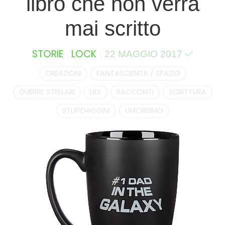
libro che non verrà
mai scritto
STORIE
LOCK
22 MAGGIO 2017
CREAZIONI
FANTASCIENZA / SPAZIO
GUERRE STELLARI
LRX
RACCONTI
SCRITTURA
STUPIDAGGINI
UMORISMO