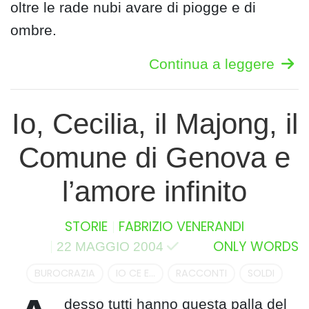
oltre le rade nubi avare di piogge e di
ombre.
Continua a leggere
Io, Cecilia, il Majong, il
Comune di Genova e
l’amore infinito
STORIE
FABRIZIO VENERANDI
ONLY WORDS
22 MAGGIO 2004
BUROCRAZIA
IO CE E...
RACCONTI
SOLDI
desso tutti hanno questa palla del