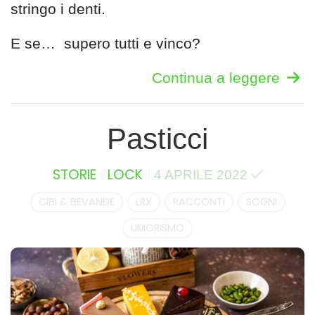
stringo i denti.
E se… supero tutti e vinco?
Continua a leggere
Pasticci
STORIE
LOCK
4 APRILE 2022
CIBI & BEVANDE
LRX
RACCONTI
SOGNI
UMORISMO