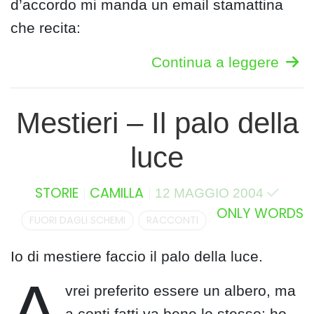
d’accordo mi manda un email stamattina
che recita:
Continua a leggere
Mestieri – Il palo della
luce
STORIE
CAMILLA
12 MAGGIO 2004
ONLY WORDS
FUORI DAGLI SCHEMI
RACCONTI
Io di mestiere faccio il palo della luce.
A
vrei preferito essere un albero, ma
a conti fatti va bene lo stesso: ho