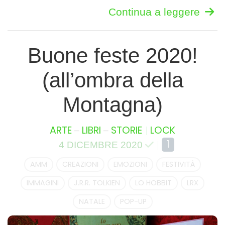
Continua a leggere
Buone feste 2020!
(all’ombra della
Montagna)
–
–
ARTE
LIBRI
STORIE
LOCK
1
4 DICEMBRE 2020
AMM
CREAZIONI
EMOZIONI
FESTIVITÀ
IMMAGINI
J.R.R. TOLKIEN
LO HOBBIT
LRX
NATALE
POP-UP