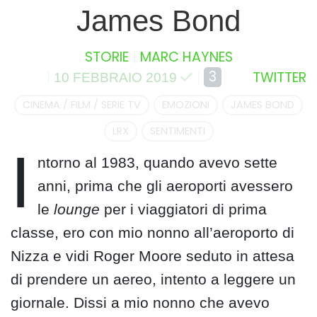
James Bond
STORIE
MARC HAYNES
3
TWITTER
10 FEBBRAIO 2019
CINEMA / FILM / SERIE TV
EMOZIONI
JAMES BOND
LRX
SENTIMENTI
I
ntorno al 1983, quando avevo sette
anni, prima che gli aeroporti avessero
le
lounge
per i viaggiatori di prima
classe, ero con mio nonno all’aeroporto di
Nizza e vidi Roger Moore seduto in attesa
di prendere un aereo, intento a leggere un
giornale. Dissi a mio nonno che avevo