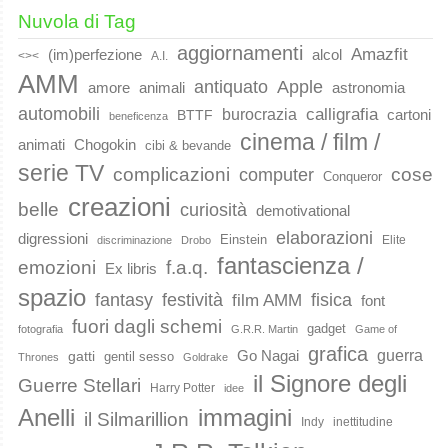
Nuvola di Tag
aggiornamenti
Amazfit
(im)perfezione
alcol
<><
A.I.
AMM
Apple
antiquato
animali
amore
astronomia
automobili
calligrafia
burocrazia
cartoni
BTTF
beneficenza
cinema / film /
animati
Chogokin
cibi & bevande
serie TV
complicazioni
cose
computer
Conqueror
creazioni
belle
curiosità
demotivational
elaborazioni
digressioni
Einstein
Elite
discriminazione
Drobo
fantascienza /
emozioni
f.a.q.
Ex libris
spazio
fantasy
festività
fisica
film AMM
font
fuori dagli schemi
gadget
fotografia
G.R.R. Martin
Game of
grafica
guerra
Go Nagai
gatti
gentil sesso
Thrones
Goldrake
il Signore degli
Guerre Stellari
Harry Potter
idee
immagini
Anelli
il Silmarillion
Indy
inettitudine