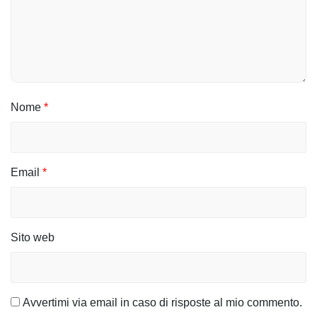
e
a
r
t
Nome
*
i
c
Email
*
o
l
i
Sito web
Avvertimi via email in caso di risposte al mio commento.