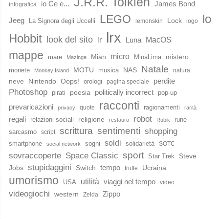
J.R.R. Tolkien
io Ce e...
James Bond
infografica
lo
LEGO
Jeeg
Lock
La Signora degli Uccelli
lemonskin
logo
lrx
Hobbit
look del sito
lr
MacOS
Luna
mappe
micro
Mian
mistero
mare
MinaLima
Mazinga
Natale
MOTU
NAS
monete
musica
natura
Monkey Island
perdite
neve
Nintendo
Oops!
orologi
pagina speciale
Photoshop
poesia
politically incorrect
pirati
pop-up
racconti
prevaricazioni
ragionamenti
quote
privacy
rarità
robot
regali
religione
relazioni sociali
rune
restauro
Rubik
scrittura
sentimenti
shopping
sarcasmo
script
soldi
smartphone
sogni
solidarietà
SOTC
social network
sport
Space Classic
sovraccoperte
Steve
Star Trek
stupidaggini
Jobs
Switch
tempo
Ucraina
truffe
umorismo
utilità
viaggi nel tempo
USA
video
videogiochi
western
Zippo
Zelda