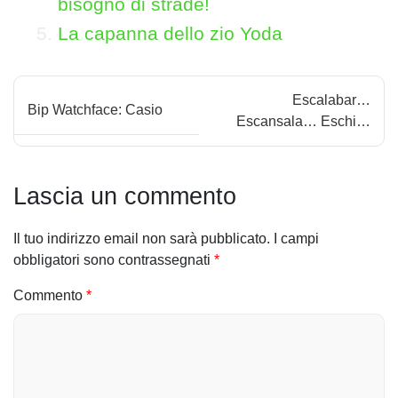
bisogno di strade!
La capanna dello zio Yoda
N
Escalabar…
Bip Watchface: Casio
a
Escansala… Eschi…
v
i
Lascia un commento
g
Il tuo indirizzo email non sarà pubblicato.
I campi
a
obbligatori sono contrassegnati
*
z
Commento
*
i
o
n