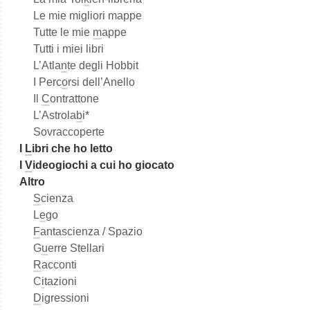
Le mie migliori mappe
Tutte le mie
m
appe
Tutti i miei libri
L’Atla
n
te degli Hobbit
I Perc
o
rsi dell’Anello
Il
C
ontrattone
L’Astrola
b
i*
Sovraccoperte
I
L
ibri che ho letto
I
V
ideogiochi a cui ho giocato
Altro
S
cienza
L
e
go
F
antascienza / Spazio
G
u
erre Stellari
R
acconti
C
i
tazioni
D
igressioni