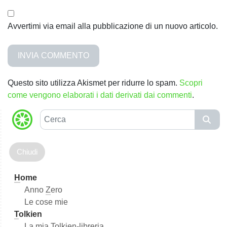
Avvertimi via email alla pubblicazione di un nuovo articolo.
Questo sito utilizza Akismet per ridurre lo spam.
Scopri
come vengono elaborati i dati derivati dai commenti
.
C
e
r
c
a
H
ome
Anno
Z
ero
Le cose mie
T
olkien
La mia Tol
k
ien-libreria