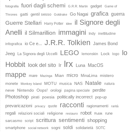
fuori dagli schemi
gadget
fotografia
G.R.R. Martin
Game of
grafica
guerra
Go Nagai
gatti
gentil sesso
Thrones
Goldrake
il Signore degli
Guerre Stellari
Harry Potter
idee
immagini
Anelli
il Silmarillion
Indy
inettitudine
J.R.R. Tolkien
io Ce e...
James Bond
infografica
lo
LEGO
Jeeg
Lock
La Signora degli Uccelli
lemonskin
logo
lrx
Hobbit
look del sito
lr
MacOS
Luna
mappe
micro
Mian
mistero
mare
MinaLima
Mazinga
Natale
MOTU
NAS
monete
musica
natura
Monkey Island
perdite
neve
Nintendo
Oops!
orologi
pagina speciale
Photoshop
poesia
politically incorrect
pirati
pop-up
racconti
prevaricazioni
ragionamenti
quote
privacy
rarità
robot
regali
religione
relazioni sociali
rune
restauro
Rubik
scrittura
sentimenti
shopping
sarcasmo
script
soldi
smartphone
sogni
solidarietà
SOTC
social network