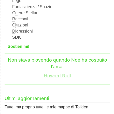
L
e
go
F
antascienza / Spazio
G
u
erre Stellari
R
acconti
C
i
tazioni
D
igressioni
SDK
S
o
stienimi!
Non stava piovendo quando Noè ha costruito
l'arca.
Howard Ruff
Ultimi aggiornamenti
Tutte, ma proprio tutte, le mie mappe di Tolkien