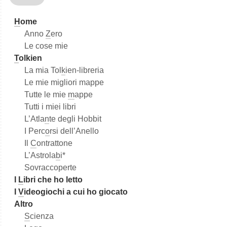
a
H
ome
Anno
Z
ero
Le cose mie
T
olkien
La mia Tol
k
ien-libreria
Le mie migliori mappe
Tutte le mie
m
appe
Tutti i miei libri
L’Atla
n
te degli Hobbit
I Perc
o
rsi dell’Anello
Il
C
ontrattone
L’Astrola
b
i*
Sovraccoperte
I
L
ibri che ho letto
I
V
ideogiochi a cui ho giocato
Altro
S
cienza