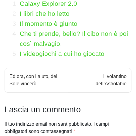
Galaxy Explorer 2.0
I libri che ho letto
Il momento è giunto
Che ti prende, bello? Il cibo non è poi
così malvagio!
I videogiochi a cui ho giocato
N
Ed ora, con l’aiuto, del
Il volantino
a
Sole vincerò!
dell’Astrolabio
v
i
Lascia un commento
g
Il tuo indirizzo email non sarà pubblicato.
I campi
a
obbligatori sono contrassegnati
*