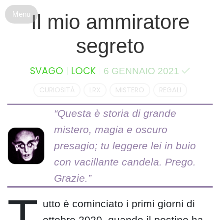
S
Il mio ammiratore
k
i
segreto
p
t
o
SVAGO
LOCK
6 GENNAIO 2021
c
o
CURIOSITÀ
LRX
MISTERO
REGALI
n
t
e
n
t
T
utto è cominciato i primi giorni di
ottobre 2020, quando il postino ha