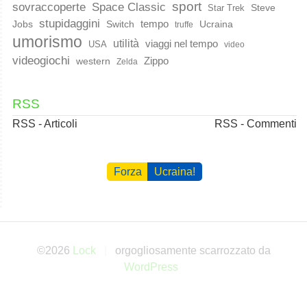
sport
Space Classic
sovraccoperte
Steve
Star Trek
stupidaggini
Jobs
Switch
tempo
Ucraina
truffe
umorismo
utilità
viaggi nel tempo
USA
video
videogiochi
western
Zippo
Zelda
RSS
RSS - Articoli
RSS - Commenti
Forza
Ucraina!
©2026
Lock
orgogliosamente scarrozzato da
WordPress