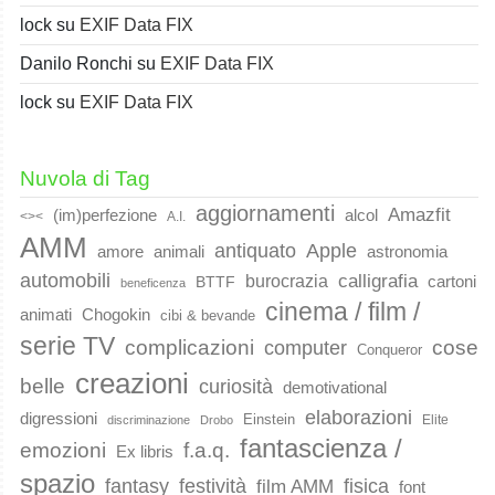
lock
su
EXIF Data FIX
Danilo Ronchi
su
EXIF Data FIX
lock
su
EXIF Data FIX
Nuvola di Tag
aggiornamenti
Amazfit
(im)perfezione
alcol
<><
A.I.
AMM
Apple
antiquato
animali
amore
astronomia
automobili
calligrafia
burocrazia
cartoni
BTTF
beneficenza
cinema / film /
animati
Chogokin
cibi & bevande
serie TV
complicazioni
cose
computer
Conqueror
creazioni
belle
curiosità
demotivational
elaborazioni
digressioni
Einstein
Elite
discriminazione
Drobo
fantascienza /
emozioni
f.a.q.
Ex libris
spazio
fantasy
festività
fisica
film AMM
font